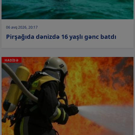
06 avq 2026, 20:17
Pirşağıda dənizdə 16 yaşlı gənc batdı
HADİSƏ