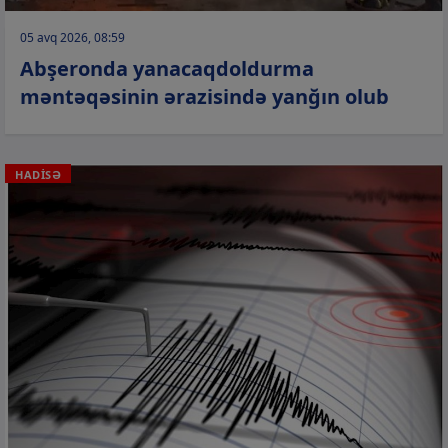
05 avq 2026, 08:59
Abşeronda yanacaqdoldurma
məntəqəsinin ərazisində yanğın olub
HADİSƏ