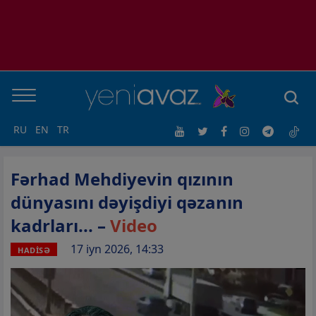
RU
EN
TR
Fərhad Mehdiyevin qızının
dünyasını dəyişdiyi qəzanın
kadrları... –
Video
17 iyn 2026, 14:33
HADİSƏ