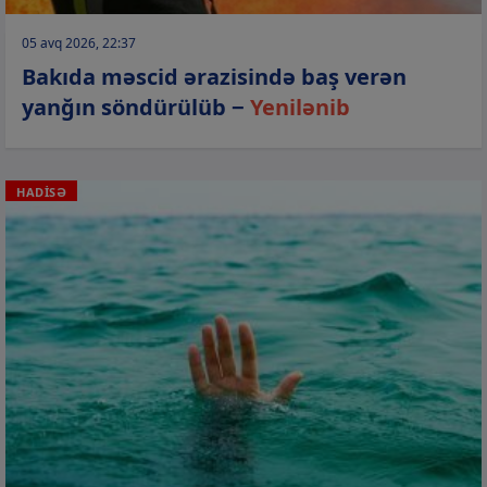
05 avq 2026, 22:37
Bakıda məscid ərazisində baş verən
yanğın söndürülüb −
Yenilənib
HADİSƏ