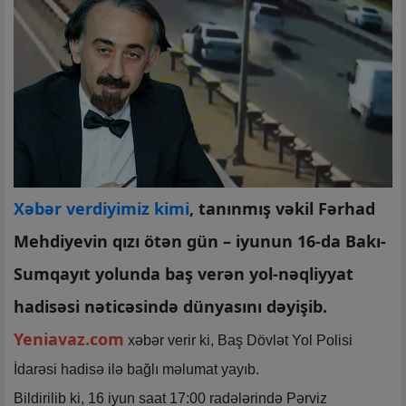
Xəbər verdiyimiz kimi
, tanınmış vəkil Fərhad
Mehdiyevin qızı ötən gün – iyunun 16-da Bakı-
Sumqayıt yolunda baş verən yol-nəqliyyat
hadisəsi nəticəsində dünyasını dəyişib.
Yeniavaz.com
xəbər verir ki, Baş Dövlət Yol Polisi
İdarəsi hadisə ilə bağlı məlumat yayıb.
Bildirilib ki, 16 iyun saat 17:00 radələrində Pərviz