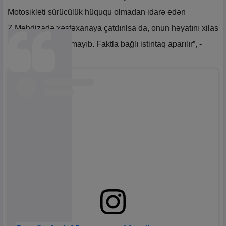
Motosikleti sürücülük hüququ olmadan idarə edən
Z.Mehdizadə xəstəxanaya çatdırılsa da, onun həyatını xilas
etmək mümkün olmayıb. Faktla bağlı istintaq aparılır”, -
məlumatda deyilir.