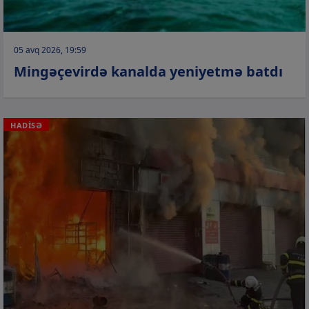
05 avq 2026, 19:59
Mingəçevirdə kanalda yeniyetmə batdı
HADİSƏ