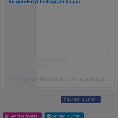
Bu gönderiyi Instagram'da gör
Yeniavaz.com (@yeniavaz_com)'in paylaştığı bir gönderi
Səhifəni ziyarət
et
Səhifəni ziyarət
Səhifəni ziyarət