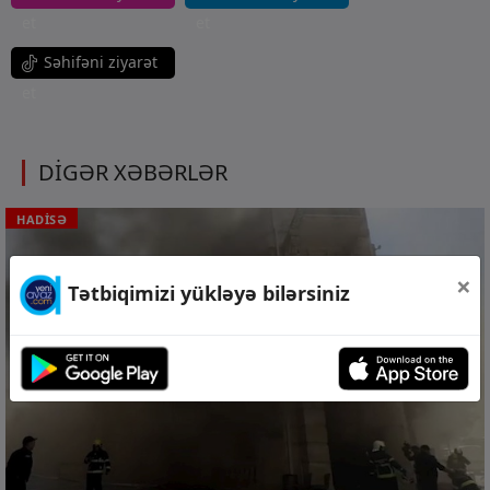
et
et
Səhifəni ziyarət
et
DİGƏR XƏBƏRLƏR
HADİSƏ
×
Tətbiqimizi yükləyə bilərsiniz