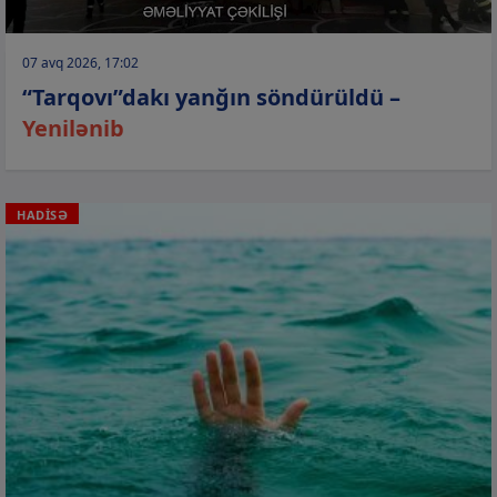
07 avq 2026, 17:02
“Tarqovı”dakı yanğın söndürüldü –
Yenilənib
HADİSƏ