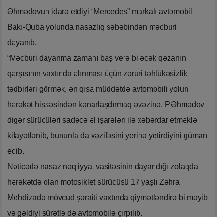
Əhmədovun idarə etdiyi “Mercedes” markalı avtomobil
Bakı-Quba yolunda nasazlıq səbəbindən məcburi
dayanıb.
“Məcburi dayanma zamanı baş verə biləcək qəzanın
qarşısının vaxtında alınması üçün zəruri təhlükəsizlik
tədbirləri görmək, ən qısa müddətdə avtomobili yolun
hərəkət hissəsindən kənarlaşdırmaq əvəzinə, P.Əhmədov
digər sürücüləri sadəcə əl işarələri ilə xəbərdar etməklə
kifayətlənib, bununla da vəzifəsini yerinə yetirdiyini güman
edib.
Nəticədə nasaz nəqliyyat vasitəsinin dayandığı zolaqda
hərəkətdə olan motosiklet sürücüsü 17 yaşlı Zəhra
Mehdizadə mövcud şəraiti vaxtında qiymətləndirə bilməyib
və gəldiyi sürətlə də avtomobilə çırpılıb.