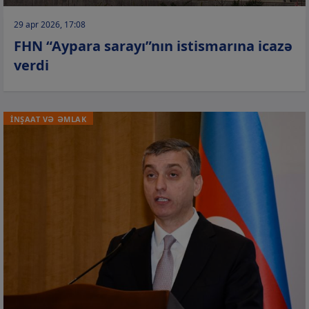
29 apr 2026, 17:08
FHN “Aypara sarayı”nın istismarına icazə
verdi
İNŞAAT VƏ ƏMLAK