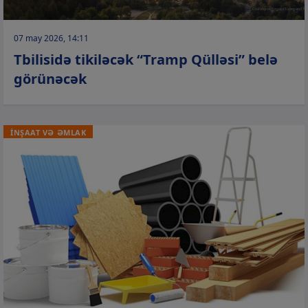
07 may 2026, 14:11
Tbilisidə tikiləcək “Tramp Qülləsi” belə
görünəcək
İNŞAAT VƏ ƏMLAK