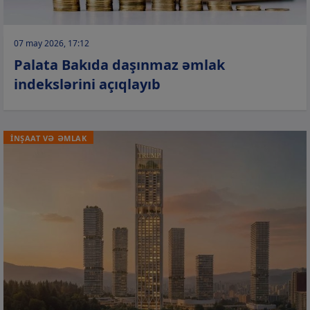
07 may 2026, 17:12
Palata Bakıda daşınmaz əmlak
indekslərini açıqlayıb
İNŞAAT VƏ ƏMLAK