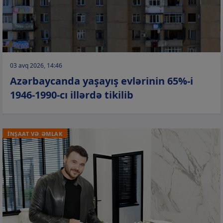
03 avq 2026, 14:46
Azərbaycanda yaşayış evlərinin 65%-i
1946-1990-cı illərdə tikilib
İNŞAAT VƏ ƏMLAK