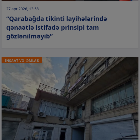
27 apr 2026, 13:58
“Qarabağda tikinti layihələrində
qənaətlə istifadə prinsipi tam
gözlənilməyib”
İNŞAAT VƏ ƏMLAK