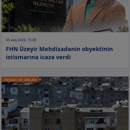
05 avq 2026, 15:08
FHN Üzeyir Mehdizadənin obyektinin
istismarına icazə verdi
İNŞAAT VƏ ƏMLAK