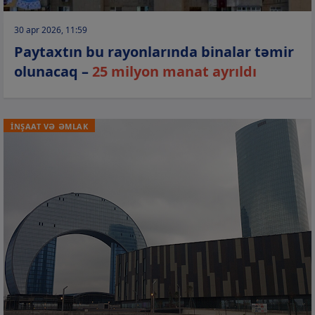
30 apr 2026, 11:59
Paytaxtın bu rayonlarında binalar təmir
olunacaq –
25 milyon manat ayrıldı
İNŞAAT VƏ ƏMLAK