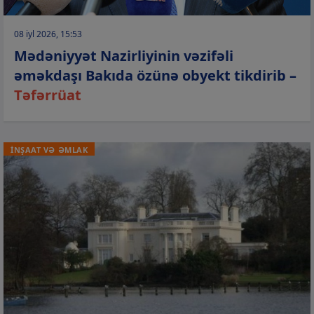
08 iyl 2026, 15:53
Mədəniyyət Nazirliyinin vəzifəli
əməkdaşı Bakıda özünə obyekt tikdirib –
Təfərrüat
İNŞAAT VƏ ƏMLAK