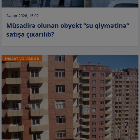
24 apr 2026, 15:02
Müsadirə olunan obyekt “su qiymətinə”
satışa çıxarılıb?
İNŞAAT VƏ ƏMLAK