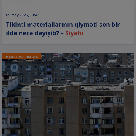
05 may 2026, 13:42
Tikinti materiallarının qiyməti son bir
ildə necə dəyişib? –
Siyahı
İNŞAAT VƏ ƏMLAK