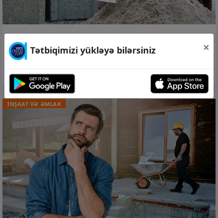
25 may 2026, 15:58
×
Tətbiqimizi yükləyə bilərsiniz
Tikinti sektorunda işgüzar fəallıq indeksi
kəskin gerilədi
İNŞAAT VƏ ƏMLAK