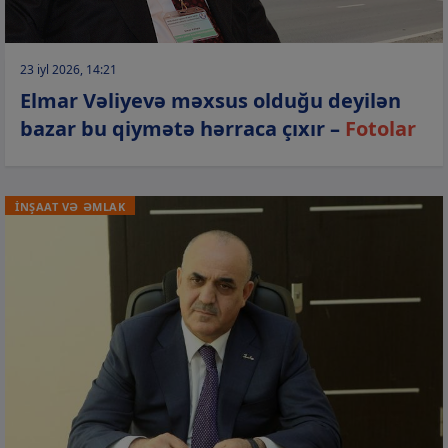
23 iyl 2026, 14:21
Elmar Vəliyevə məxsus olduğu deyilən
bazar bu qiymətə hərraca çıxır –
Fotolar
İNŞAAT VƏ ƏMLAK