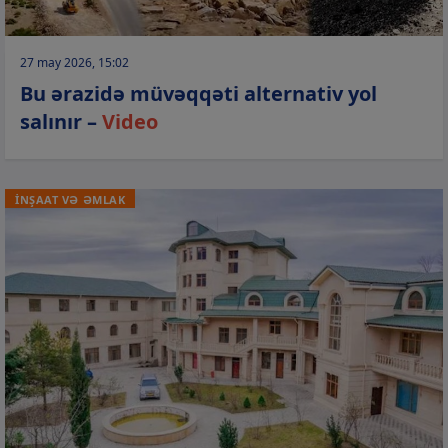
27 may 2026, 15:02
Bu ərazidə müvəqqəti alternativ yol
salınır –
Video
İNŞAAT VƏ ƏMLAK