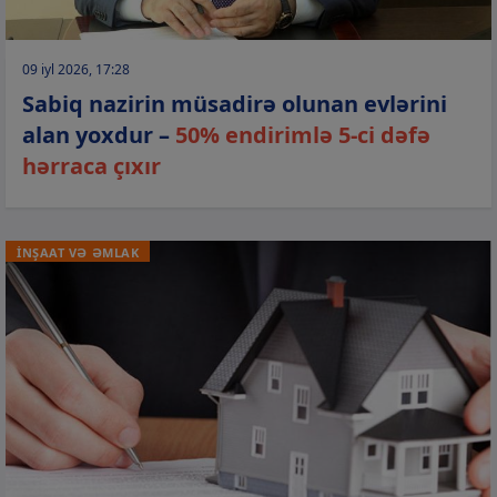
09 iyl 2026, 17:28
Sabiq nazirin müsadirə olunan evlərini
alan yoxdur –
50% endirimlə 5-ci dəfə
hərraca çıxır
İNŞAAT VƏ ƏMLAK