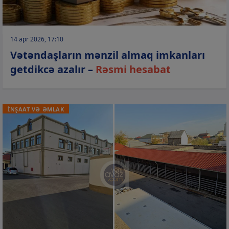
14 apr 2026, 17:10
Vətəndaşların mənzil almaq imkanları
getdikcə azalır –
Rəsmi hesabat
İNŞAAT VƏ ƏMLAK