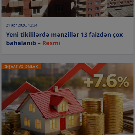
21 apr 2026, 12:34
Yeni tikililərdə mənzillər 13 faizdən çox
bahalanıb –
Rəsmi
İNŞAAT VƏ ƏMLAK