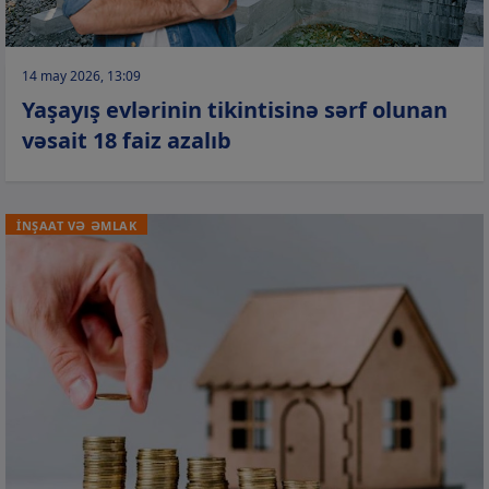
14 may 2026, 13:09
Yaşayış evlərinin tikintisinə sərf olunan
vəsait 18 faiz azalıb
İNŞAAT VƏ ƏMLAK