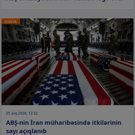
DÜNYA
05 avq 2026, 12:32
ABŞ-nin İran müharibəsində itkilərinin
sayı açıqlanıb