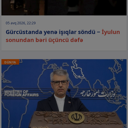
05 avq 2026, 22:29
Gürcüstanda yenə işıqlar söndü −
İyulun
sonundan bəri üçüncü dəfə
DÜNYA