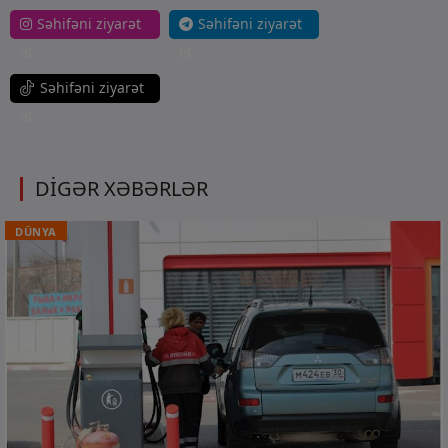
Səhifəni ziyarət
Səhifəni ziyarət
et
et
Səhifəni ziyarət
et
DİGƏR XƏBƏRLƏR
DÜNYA