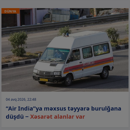
DÜNYA
04 avq 2026, 22:48
“Air India”ya məxsus təyyarə burulğana
düşdü −
Xəsarət alanlar var