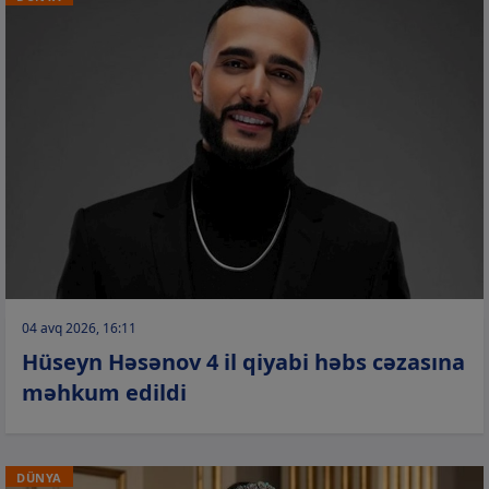
04 avq 2026, 16:11
Hüseyn Həsənov 4 il qiyabi həbs cəzasına
məhkum edildi
DÜNYA