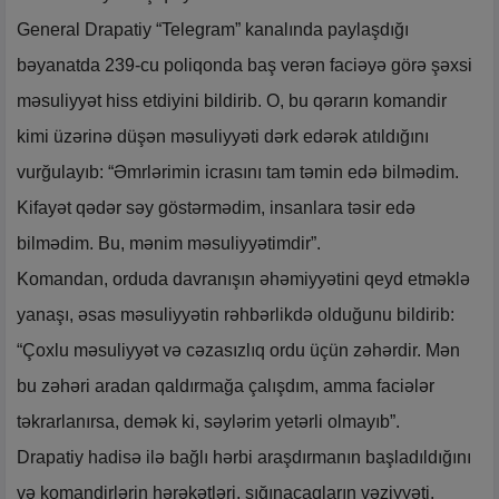
General Drapatiy “Telegram” kanalında paylaşdığı
bəyanatda 239-cu poliqonda baş verən faciəyə görə şəxsi
məsuliyyət hiss etdiyini bildirib. O, bu qərarın komandir
kimi üzərinə düşən məsuliyyəti dərk edərək atıldığını
vurğulayıb: “Əmrlərimin icrasını tam təmin edə bilmədim.
Kifayət qədər səy göstərmədim, insanlara təsir edə
bilmədim. Bu, mənim məsuliyyətimdir”.
Komandan, orduda davranışın əhəmiyyətini qeyd etməklə
yanaşı, əsas məsuliyyətin rəhbərlikdə olduğunu bildirib:
“Çoxlu məsuliyyət və cəzasızlıq ordu üçün zəhərdir. Mən
bu zəhəri aradan qaldırmağa çalışdım, amma faciələr
təkrarlanırsa, demək ki, səylərim yetərli olmayıb”.
Drapatiy hadisə ilə bağlı hərbi araşdırmanın başladıldığını
və komandirlərin hərəkətləri, sığınacaqların vəziyyəti,