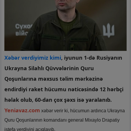
Xəbər verdiyimiz kimi
, iyunun 1-də Rusiyanın
Ukrayna Silahlı Qüvvələrinin Quru
Qoşunlarına məxsus təlim mərkəzinə
endirdiyi raket hücumu nəticəsində 12 hərbçi
həlak olub, 60-dan çox şəxs isə yaralanıb.
Yeniavaz.com
xəbər verir ki, hücumun ardınca Ukrayna
Quru Qoşunlarının komandanı general Mixaylo Drapatiy
istefa verdiyini açıqlayıb.