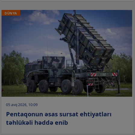
DÜNYA
05 avq 2026, 10:09
Pentaqonun əsas sursat ehtiyatları
təhlükəli həddə enib