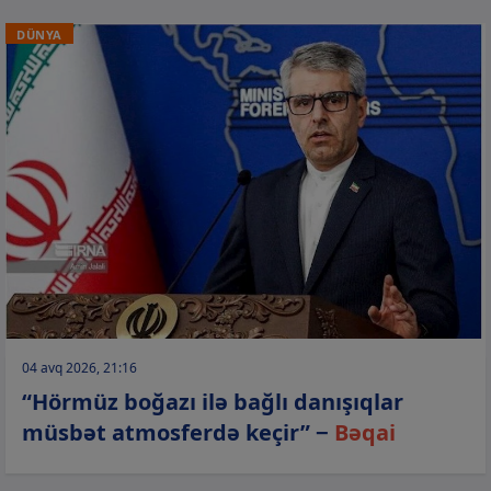
DÜNYA
04 avq 2026, 21:16
“Hörmüz boğazı ilə bağlı danışıqlar
müsbət atmosferdə keçir” −
Bəqai