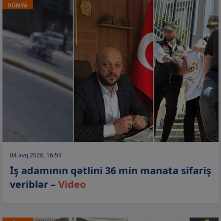
DÜNYA
04 avq 2026, 16:59
İş adamının qətlini 36 min manata sifariş
veriblər –
Video