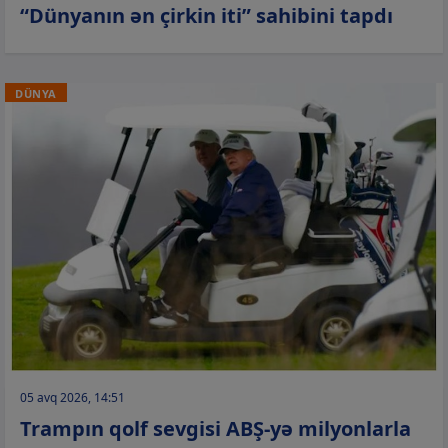
“Dünyanın ən çirkin iti” sahibini tapdı
DÜNYA
05 avq 2026, 14:51
Trampın qolf sevgisi ABŞ-yə milyonlarla