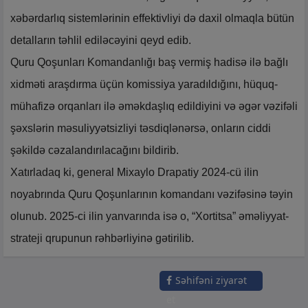
xəbərdarlıq sistemlərinin effektivliyi də daxil olmaqla bütün
detalların təhlil ediləcəyini qeyd edib.
Quru Qoşunları Komandanlığı baş vermiş hadisə ilə bağlı
xidməti araşdırma üçün komissiya yaradıldığını, hüquq-
mühafizə orqanları ilə əməkdaşlıq edildiyini və əgər vəzifəli
şəxslərin məsuliyyətsizliyi təsdiqlənərsə, onların ciddi
şəkildə cəzalandırılacağını bildirib.
Xatırladaq ki, general Mixaylo Drapatiy 2024-cü ilin
noyabrında Quru Qoşunlarının komandanı vəzifəsinə təyin
olunub. 2025-ci ilin yanvarında isə o, “Xortitsa” əməliyyat-
strateji qrupunun rəhbərliyinə gətirilib.
Səhifəni ziyarət
et