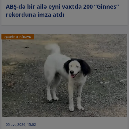
ABŞ-də bir ailə eyni vaxtda 200 “Ginnes”
rekorduna imza atdı
QƏRİBƏ DÜNYA
05 avq 2026, 15:02