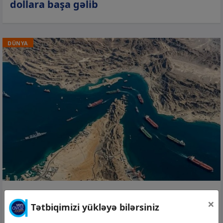
dollara başa gəlib
DÜNYA
05 avq 2026, 14:36
×
Tətbiqimizi yükləyə bilərsiniz
ABŞ üç ay ərzində Hörmüz boğazından