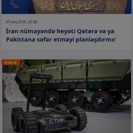
05 avq 2026, 20:36
İran nümayəndə heyəti Qətərə və ya
Pakistana səfər etməyi planlaşdırmır
DÜNYA