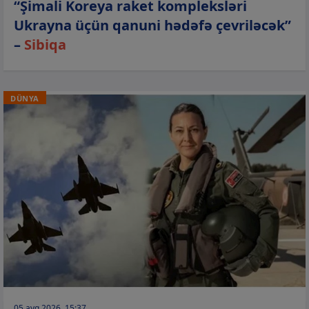
“Şimali Koreya raket kompleksləri
Ukrayna üçün qanuni hədəfə çevriləcək”
–
Sibiqa
DÜNYA
05 avq 2026, 15:37