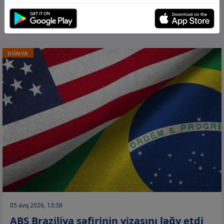
ən azı 1000 gəminin keçməsinə kömək
edib
DÜNYA
05 avq 2026, 13:38
ABŞ Braziliya səfirinin vizasını ləğv etdi