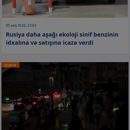
05 avq 2026, 23:03
Rusiya daha aşağı ekoloji sinif benzinin
idxalına və satışına icazə verdi
DÜNYA