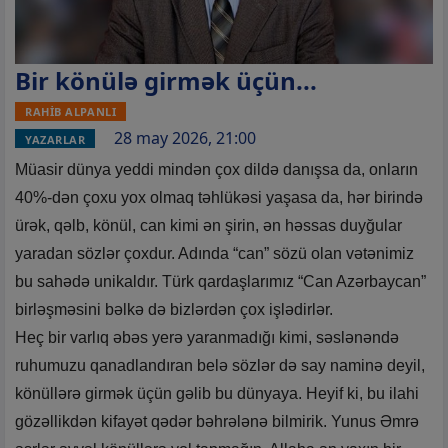
Bir könülə girmək üçün...
RAHİB ALPANLI
28 may 2026, 21:00
YAZARLAR
Müasir dünya yeddi mindən çox dildə danışsa da, onların
40%-dən çoxu yox olmaq təhlükəsi yaşasa da, hər birində
ürək, qəlb, könül, can kimi ən şirin, ən həssas duyğular
yaradan sözlər çoxdur. Adında “can” sözü olan vətənimiz
bu sahədə unikaldır. Türk qardaşlarımız “Can Azərbaycan”
birləşməsini bəlkə də bizlərdən çox işlədirlər.
Heç bir varlıq əbəs yerə yaranmadığı kimi, səslənəndə
ruhumuzu qanadlandıran belə sözlər də say naminə deyil,
könüllərə girmək üçün gəlib bu dünyaya. Heyif ki, bu ilahi
gözəllikdən kifayət qədər bəhrələnə bilmirik. Yunus Əmrə