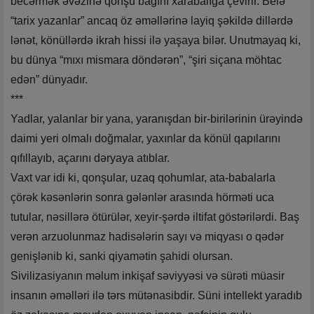
becərmək əvəzinə qonşu bağını xarabalığa çevirir. Belə
“tarix yazanlar” ancaq öz əməllərinə layiq şəkildə dillərdə
lənət, könüllərdə ikrah hissi ilə yaşaya bilər. Unutmayaq ki,
bu dünya “mıxı mismara döndərən”, “şiri siçana möhtac
edən” dünyadır.
***
Yadlar, yalanlar bir yana, yaranışdan bir-birilərinin ürəyində
daimi yeri olmalı doğmalar, yaxınlar da könül qapılarını
qıfıllayıb, açarını dəryaya atıblar.
Vaxt var idi ki, qonşular, uzaq qohumlar, ata-babalarla
çörək kəsənlərin sonra gələnlər arasında hörməti uca
tutular, nəsillərə ötürülər, xeyir-şərdə iltifat göstərilərdi. Baş
verən arzuolunmaz hadisələrin sayı və miqyası o qədər
genişlənib ki, sanki qiyamətin şahidi olursan.
Sivilizasiyanın məlum inkişaf səviyyəsi və sürəti müasir
insanın əməlləri ilə tərs mütənasibdir. Süni intellekt yaradıb