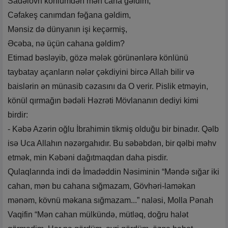
Sadəlövh könlümdən mən cana gəldim,
Cəfakeş canımdan fəğana gəldim,
Mənsiz də dünyanın işi keçərmiş,
Əcəba, nə üçün cahana gəldim?
Etimad bəsləyib, gözə mələk görünənlərə könlünü
taybatay açanların nələr çəkdiyini bircə Allah bilir və
baislərin ən münasib cəzasını da O verir. Pislik etməyin,
könül qırmağın bədəli Həzrəti Mövlananın dediyi kimi
birdir:
- Kəbə Azərin oğlu İbrahimin tikmiş olduğu bir binadır. Qəlb
isə Uca Allahın nəzərgahıdır. Bu səbəbdən, bir qəlbi məhv
etmək, min Kəbəni dağıtmaqdan daha pisdir.
Qulaqlarında indi də İmadəddin Nəsiminin “Məndə sığar iki
cahan, mən bu cahana sığmazam, Gövhəri-laməkan
mənəm, kövnü məkana sığmazam...” naləsi, Molla Pənah
Vaqifin “Mən cahan mülkündə, mütləq, doğru halət