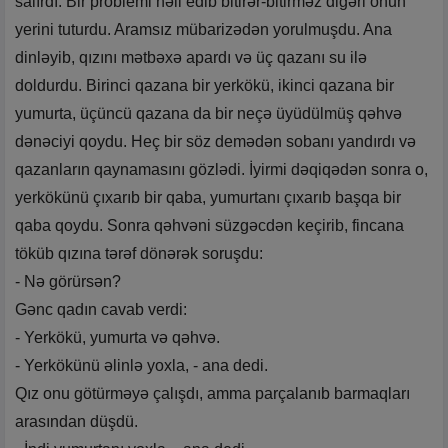
salırdı. Bir problemi həll edib bitirər-bitirməz digəri onun
yerini tuturdu. Aramsız mübarizədən yorulmuşdu. Ana
dinləyib, qızını mətbəxə apardı və üç qazanı su ilə
doldurdu. Birinci qazana bir yerkökü, ikinci qazana bir
yumurta, üçüncü qazana da bir neçə üyüdülmüş qəhvə
dənəciyi qoydu. Heç bir söz demədən sobanı yandırdı və
qazanların qaynamasını gözlədi. İyirmi dəqiqədən sonra o,
yerkökünü çıxarıb bir qaba, yumurtanı çıxarıb başqa bir
qaba qoydu. Sonra qəhvəni süzgəcdən keçirib, fincana
töküb qızına tərəf dönərək soruşdu:
- Nə görürsən?
Gənc qadın cavab verdi:
- Yerkökü, yumurta və qəhvə.
- Yerkökünü əlinlə yoxla, - ana dedi.
Qız onu götürməyə çalışdı, amma parçalanıb barmaqları
arasından düşdü.