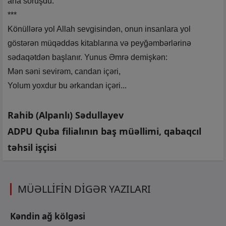
ana soruşdu.
***
Könüllərə yol Allah sevgisindən, onun insanlara yol
göstərən müqəddəs kitablarına və peyğəmbərlərinə
sədaqətdən başlanır. Yunus Əmrə demişkən:
Mən səni sevirəm, candan içəri,
Yolum yoxdur bu ərkandan içəri...
Rahib (Alpanlı) Sədullayev
ADPU Quba filialının baş müəllimi, qabaqcıl
təhsil işçisi
MÜƏLLİFİN DİGƏR YAZILARI
Kəndin ağ kölgəsi