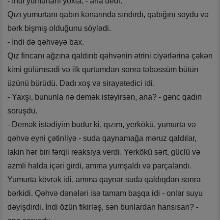
- İndi yumurtanı yoxla, - ana dedi.
Qızı yumurtanı qabın kənarında sındırdı, qabığını soydu və
bərk bişmiş olduğunu söylədi.
- İndi də qəhvəyə bax.
Qız fincanı ağzına qaldırıb qəhvənin ətrini ciyərlərinə çəkən
kimi gülümsədi və ilk qurtumdan sonra təbəssüm bütün
üzünü bürüdü. Dadı xoş və sirayətedici idi.
- Yaxşı, bununla nə demək istəyirsən, ana? - gənc qadın
soruşdu.
- Demək istədiyim budur ki, qızım, yerkökü, yumurta və
qəhvə eyni çətinliyə - suda qaynamağa məruz qaldılar,
lakin hər biri fərqli reaksiya verdi. Yerkökü sərt, güclü və
əzmli halda içəri girdi, amma yumşaldı və parçalandı.
Yumurta kövrək idi, amma qaynar suda qaldıqdan sonra
bərkidi. Qəhvə dənələri isə tamam başqa idi - onlar suyu
dəyişdirdi. İndi özün fikirləş, sən bunlardan hansısan? -