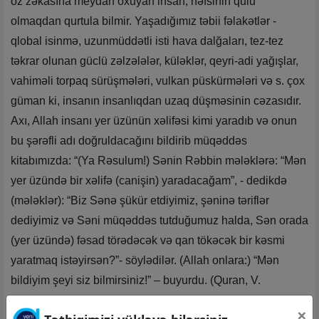
öz zəkasına meydan oxuyan insan, nəfsinin qulu
olmaqdan qurtula bilmir. Yaşadığımız təbii fəlakətlər -
qlobal isinmə, uzunmüddətli isti hava dalğaları, tez-tez
təkrar olunan güclü zəlzələlər, küləklər, qeyri-adi yağışlar,
vahiməli torpaq sürüşmələri, vulkan püskürmələri və s. çox
güman ki, insanın insanlıqdan uzaq düşməsinin cəzasıdır.
Axı, Allah insanı yer üzünün xəlifəsi kimi yaradıb və onun
bu şərəfli adı doğruldacağını bildirib müqəddəs
kitabımızda: “(Ya Rəsulum!) Sənin Rəbbin mələklərə: “Mən
yer üzündə bir xəlifə (canişin) yaradacağam”, - dedikdə
(mələklər): “Biz Sənə şükür etdiyimiz, şəninə təriflər
dediyimiz və Səni müqəddəs tutduğumuz halda, Sən orada
(yer üzündə) fəsad törədəcək və qan tökəcək bir kəsmi
yaratmaq istəyirsən?”- söylədilər. (Allah onlara:) “Mən
bildiyim şeyi siz bilmirsiniz!” – buyurdu. (Quran, V.
Məmmədəliyev və Z. Bünyadov tərcüməsi /Əl-Bəqərə
×