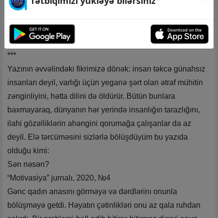
Tətbiqimizi yükləyə bilərsiniz
surəsi 30)
Göründüyü kimi, Allahın etimadını doğrultmayan insan
nəinki yadları, öz ata-anasını, qardaş-bacısını, balasını da
öldürməkdən çəkinməz.
***
Yazının əvvəlindəki fikrimizə dönək: insan təkcə günahsız
insanları deyil, varlığı üçün yeganə şərt olan ətraf mühitin
zənginliyini, hətta dilini də öldürür. Bütün bunlara
baxmayaraq, dünyanın hər yerində insanlığın tarazlığını,
ilahi gözəlliklərin ahəngini qorumağa çalışanlar da az
deyil. Elə tərcüməsini sizlərlə bölüşdüyüm bu yazıda
olduğu kimi:
Sən nəsən?
“Motivasiya” jurnalı, 2020, №4
Gənc qadın anasını görməyə və dərdlərinı onunla
bölüşməyə getdi. Həyatın çətinlikləri onu az qala ruhdan