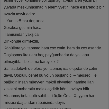
əsrlər əvvəl könüllərə yol tapmağın, Allaha ən yaxın bir
yuvada məskunlaşmağın əhəmiyyətini necə əsrarəngiz bir
avazla təsvir edib:
...Yunus Əmrə der, xoca,
Gərəksə get min haca,
Hamısından yaxşıca
Bir könülə girməkdir.
Könüllərə yol tapmaq həm çox çətin, həm də çox asandır.
Daşlaşmış ürəklərə heç peyğəmbərlər də yol tapa
bilməyiblər, bizlər nə karəyik ki?
Saf, sadəlövh qəlblərə yol tapmaq isə o qədər də çətin
deyil. Qorxulu cəhət bu yolun başlanğıcı – məqsədi ilə
bağlıdır. İnsan müəyyən məkrli niyyətləri naminə ilan
xislətini məharətlə mələkləşdirib könül ovlaya bilir.
Aldanmış belə qəlb sahibləri üçün Ömər Xəyyam hər
misrası daş əridən rübaisində deyir: