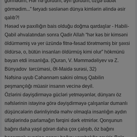
görmədim, Hər nə gördüm, əyri gördüm, özgə babət
görmədim...” fəryadı səslənən dünya kimlərin əlində əsir
qalıb?!
Həsəd və paxıllığın bais olduğu doğma qardaşlar - Habili-
Qabil əhvalatından sonra Qadir Allah “hər kəs bir kimsəni
öldürməmiş və yer üzündə fitnə-fəsad törətməmiş bir şəxsi
öldürsə, o, bütün insanları öldürmüş kimi olur” hökmünü
bəyan etdi insanlığa. (Quran, V. Məmmədəliyev və Z.
Bünyadov tərcüməsi, Əl-Maidə surəsi, 32)
Nəfsinə uyub Cəhənnəm sakini olmuş Qabilin
peşmançılığı müasir insanın vecinə deyil.
Özlərini dəyişdirməyə gücləri yetməyənlər, dünyanı öz
nəfslərinin istəyinə görə dəyişdirməyə çalışanlar dumanlı
düşüncələrin dərinliyində məhv olmaqla insanlığın aydın
üfüqlərində parlamağın fərqini dərk etmirlər. Qonşunun
bağını daha yaşıl görən daha çox çalışıb, öz bağını