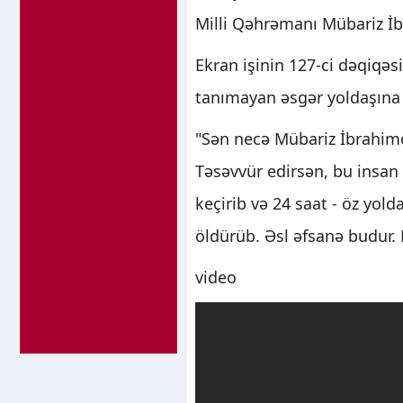
Milli Qəhrəmanı Mübariz İ
Ekran işinin 127-ci dəqiqə
tanımayan əsgər yoldaşına
"Sən necə Mübariz İbrahim
Təsəvvür edirsən, bu insan
keçirib və 24 saat - öz yol
öldürüb. Əsl əfsanə budur. 
video