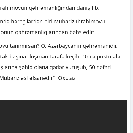
brahimovun qəhrəmanlığından danışılıb.
sində hərbçilərdən biri Mübariz İbrahimovu
 onun qəhrəmanlıqlarından bəhs edir:
ovu tanımırsan? O, Azərbaycanın qəhrəmanıdır.
 tək başına düşmən tərəfə keçib. Öncə postu ələ
daşlarına şəhid olana qədər vuruşub, 50 nəfəri
Mübariz əsl əfsanədir". Oxu.az