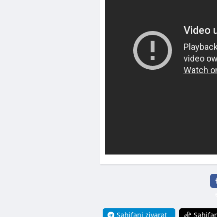
Səhifəni ziyarət
Səhifən