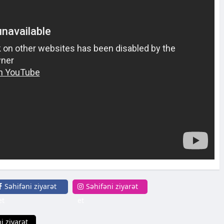
Səhifəni ziyarət
Səhifəni ziyarət
et
et
i ziyarət