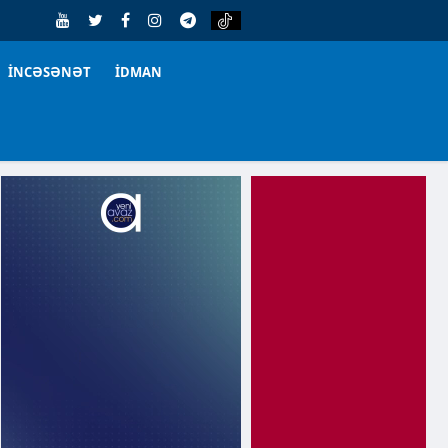
İNCƏSƏNƏT
İDMAN