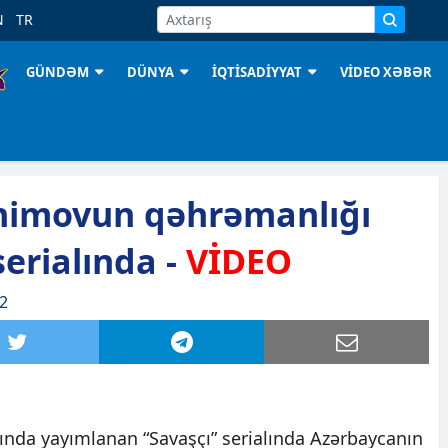
N
TR
GÜNDƏM
DÜNYA
İQTİSADİYYAT
VİDEO XƏBƏR
himovun qəhrəmanlığı
erialında -
VİDEO
12
lında yayımlanan “Savaşçı” serialında Azərbaycanın