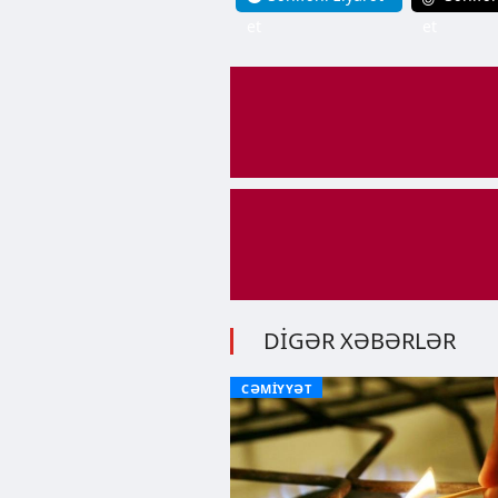
et
et
DİGƏR XƏBƏRLƏR
CƏMİYYƏT