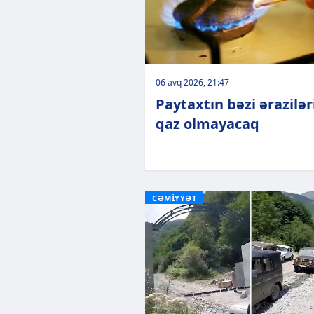
06 avq 2026, 21:47
Paytaxtın bəzi ərazilə
qaz olmayacaq
CƏMİYYƏT