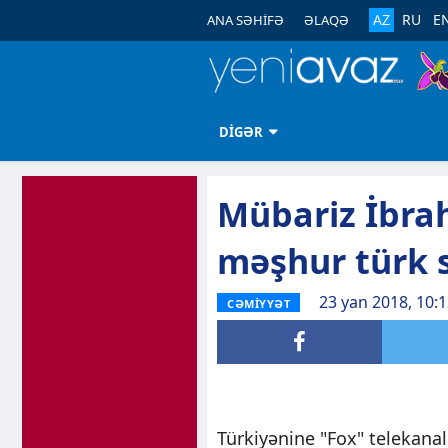
AZ
RU
E
ANA SƏHİFƏ
ƏLAQƏ
DİGƏR
Mübariz İbra
məşhur türk s
23 yan 2018, 10:
CƏMİYYƏT
Türkiyənine "Fox" telekana