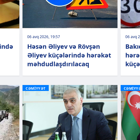
06 avq 2026, 19:57
06 avq 2
rində
Həsən Əliyev və Rövşən
Bakı
Əliyev küçələrində hərəkət
hərə
məhdudlaşdırılacaq
küçə
CƏMİYYƏT
CƏMİYY