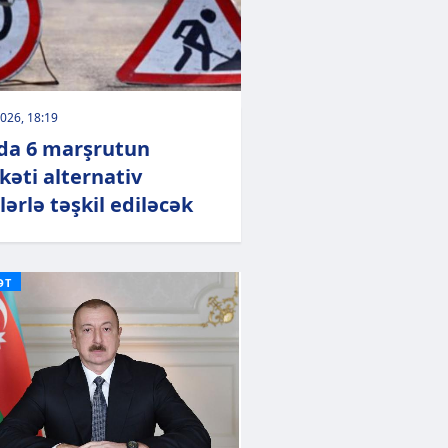
026, 18:19
da 6 marşrutun
kəti alternativ
lərlə təşkil ediləcək
ƏT