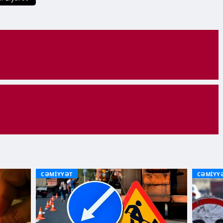
CƏMİYYƏT
CƏMİYY