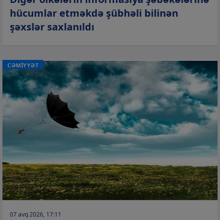
hücumlar etməkdə şübhəli bilinən
şəxslər saxlanıldı
CƏMİYYƏT
07 avq 2026, 17:11