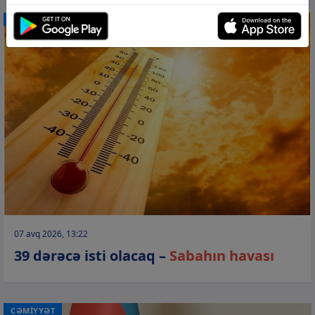
CƏMİYYƏT
07 avq 2026, 13:22
39 dərəcə isti olacaq –
Sabahın havası
CƏMİYYƏT