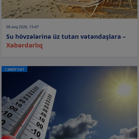
08 avq 2026, 15:47
Su hövzələrinə üz tutan vətəndaşlara –
Xəbərdarlıq
CƏMİYYƏT