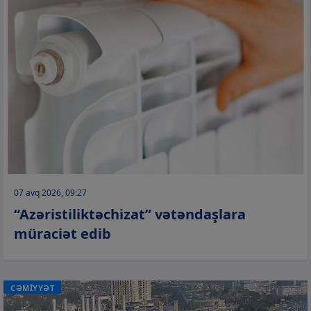
07 avq 2026, 09:27
“Azəristiliktəchizat” vətəndaşlara
müraciət edib
CƏMİYYƏT