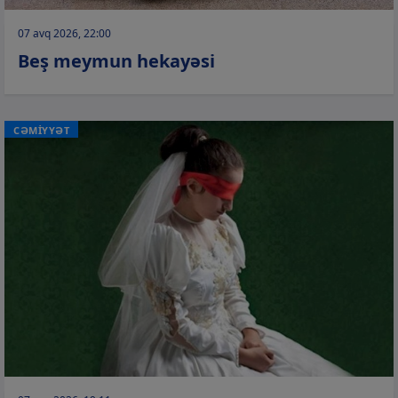
07 avq 2026, 22:00
Beş meymun hekayəsi
CƏMİYYƏT