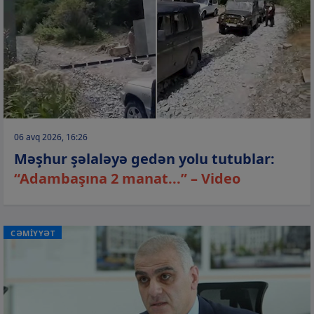
06 avq 2026, 16:26
Məşhur şəlaləyə gedən yolu tutublar:
“Adambaşına 2 manat...” – Video
CƏMİYYƏT