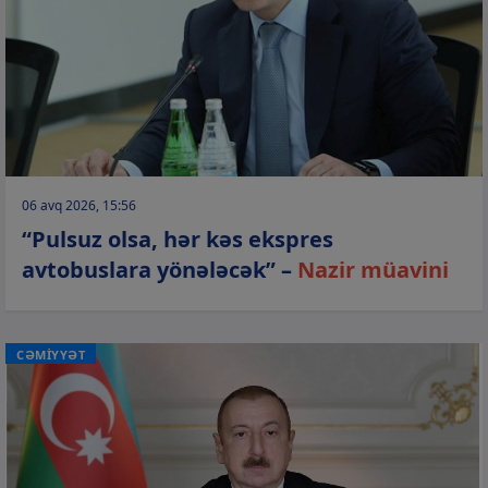
06 avq 2026, 15:56
“Pulsuz olsa, hər kəs ekspres
avtobuslara yönələcək” –
Nazir müavini
CƏMİYYƏT