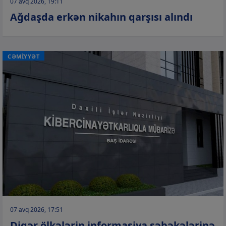
07 avq 2026, 19:11
Ağdaşda erkən nikahın qarşısı alındı
CƏMİYYƏT
07 avq 2026, 17:51
Digər ölkələrin informasiya şəbəkələrinə