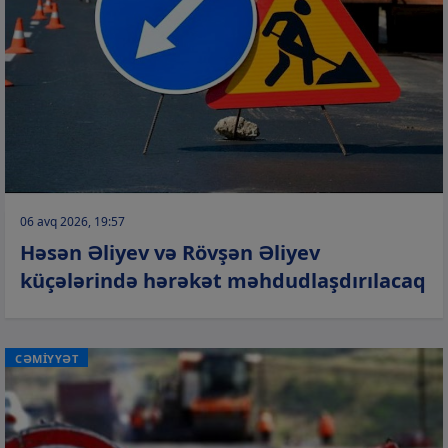
06 avq 2026, 19:57
Həsən Əliyev və Rövşən Əliyev
küçələrində hərəkət məhdudlaşdırılacaq
CƏMİYYƏT