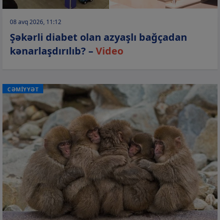
08 avq 2026, 11:12
Şəkərli diabet olan azyaşlı bağçadan
kənarlaşdırılıb? –
Video
CƏMİYYƏT