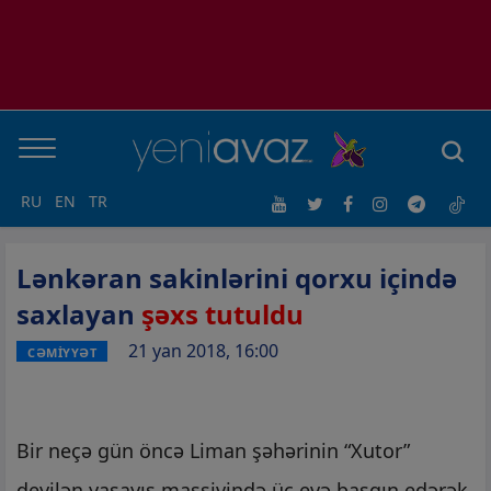
RU
EN
TR
Lənkəran sakinlərini qorxu içində
saxlayan
şəxs tutuldu
21 yan 2018, 16:00
CƏMİYYƏT
Bir neçə gün öncə Liman şəhərinin “Xutor”
deyilən yaşayış massivində üç evə basqın edərək