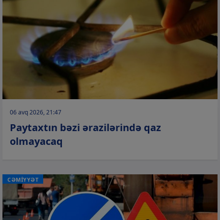
06 avq 2026, 21:47
Paytaxtın bəzi ərazilərində qaz
olmayacaq
CƏMİYYƏT