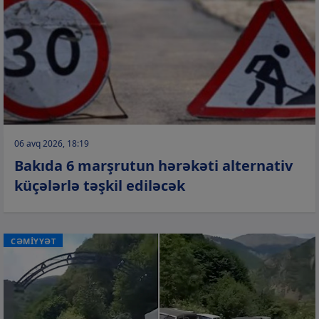
06 avq 2026, 18:19
Bakıda 6 marşrutun hərəkəti alternativ
küçələrlə təşkil ediləcək
CƏMİYYƏT