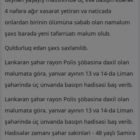
4 nəfərə ağır xəsarət yetirən və nəticədə
onlardan birinin ölümünə səbəb olan naməlum
şəxs barədə yeni təfərrüatı məlum olub.
Quldurluq edən şəxs saxlanılıb.
Lənkəran şəhər rayon Polis şöbəsinə daxil olan
məlumata görə, yanvar ayının 13 və 14-də Liman
şəhərində üç ünvanda basqın hadisəsi baş verib.
Lənkəran şəhər rayon Polis şöbəsinə daxil olan
məlumata görə, yanvar ayının 13 və 14-də Liman
şəhərində üç ünvanda basqın hadisəsi baş verib.
Hadisələr zamanı şəhər sakinləri - 48 yaşlı Samirə