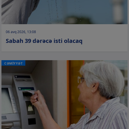
06 avq 2026, 13:08
Sabah 39 dərəcə isti olacaq
CƏMİYYƏT