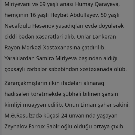
Miriyevanı və 69 yaşlı anası Humay Qarayeva,
həmçinin 16 yaşlı Heybət Abdullayev, 50 yaşlı
Nəcəfqulu Həsənov yaşadıqları evdə döyülərək
ciddi bədən xəsarətləri alıb. Onlar Lənkəran
Rayon Mərkəzi Xəstəxanasına çatdırılıb.
Yaralılardan Samirə Miriyeva başından aldığı
çoxsaylı zərbələr səbəbindən xəstəxanada ölüb.
Zərərçəkmişlərin ilkin ifadələri alınaraq
hadisələri törətməkdə şübhəli bilinən şəxsin
kimliyi müəyyən edilib. Onun Liman şəhər sakini,
M.Ə.Rəsulzadə küçəsi 24 ünvanında yaşayan
Zeynalov Fərrux Sabir oğlu olduğu ortaya çıxıb.