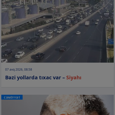
07 avq 2026, 08:58
Bəzi yollarda tıxac var –
Siyahı
CƏMİYYƏT