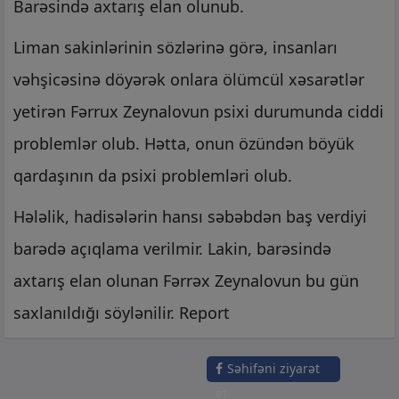
Barəsində axtarış elan olunub.
Liman sakinlərinin sözlərinə görə, insanları
vəhşicəsinə döyərək onlara ölümcül xəsarətlər
yetirən Fərrux Zeynalovun psixi durumunda ciddi
problemlər olub. Hətta, onun özündən böyük
qardaşının da psixi problemləri olub.
Hələlik, hadisələrin hansı səbəbdən baş verdiyi
barədə açıqlama verilmir. Lakin, barəsində
axtarış elan olunan Fərrəx Zeynalovun bu gün
saxlanıldığı söylənilir. Report
Səhifəni ziyarət
et