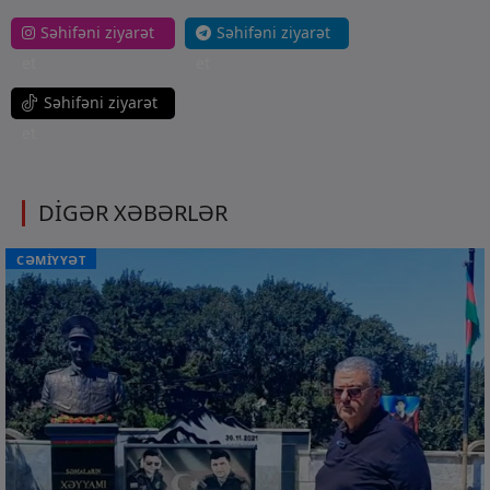
Səhifəni ziyarət
Səhifəni ziyarət
et
et
Səhifəni ziyarət
et
DİGƏR XƏBƏRLƏR
CƏMİYYƏT