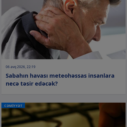
06 avq 2026, 22:19
Sabahın havası meteohəssas insanlara
necə təsir edəcək?
CƏMİYYƏT