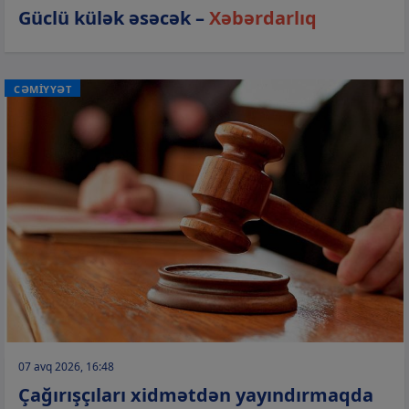
Güclü külək əsəcək –
Xəbərdarlıq
CƏMİYYƏT
07 avq 2026, 16:48
Çağırışçıları xidmətdən yayındırmaqda