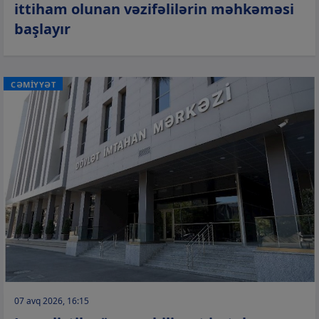
ittiham olunan vəzifəlilərin məhkəməsi
başlayır
CƏMİYYƏT
07 avq 2026, 16:15