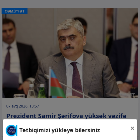
CƏMİYYƏT
07 avq 2026, 13:57
Prezident Samir Şərifova yüksək vəzifə
verdi
×
Tətbiqimizi yükləyə bilərsiniz