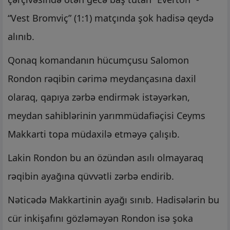
“Vest Bromviç” (1:1) matçında şok hadisə qeydə
alınıb.
Qonaq komandanın hücumçusu Salomon
Rondon rəqibin cərimə meydançasına daxil
olaraq, qapıya zərbə endirmək istəyərkən,
meydan sahiblərinin yarımmüdafiəçisi Ceyms
Makkarti topa müdaxilə etməyə çalışıb.
Lakin Rondon bu an özündən asılı olmayaraq
rəqibin ayağına qüvvətli zərbə endirib.
Nəticədə Makkartinin ayağı sınıb. Hadisələrin bu
cür inkişafını gözləməyən Rondon isə şoka