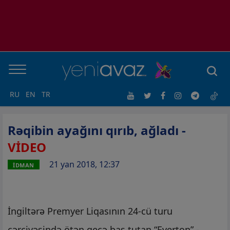
RU
EN
TR
Rəqibin ayağını qırıb, ağladı -
VİDEO
21 yan 2018, 12:37
İDMAN
İngiltərə Premyer Liqasının 24-cü turu
çərçivəsində ötən gecə baş tutan “Everton” -