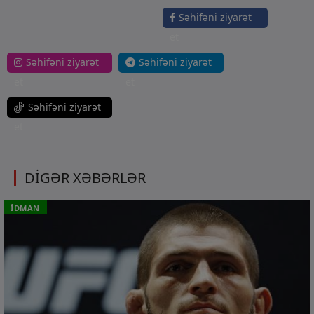
Səhifəni ziyarət
et
Səhifəni ziyarət
Səhifəni ziyarət
et
et
Səhifəni ziyarət
et
DİGƏR XƏBƏRLƏR
İDMAN