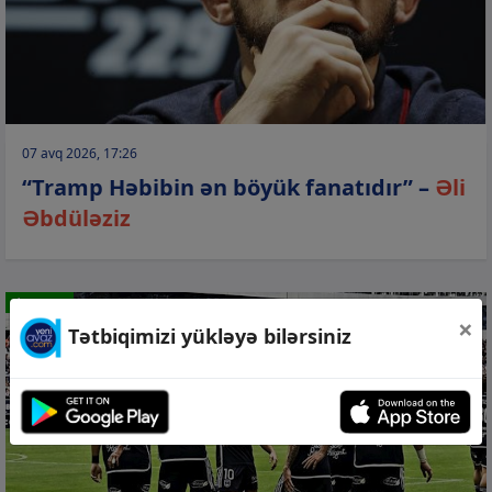
07 avq 2026, 17:26
“Tramp Həbibin ən böyük fanatıdır” –
Əli
Əbdüləziz
İDMAN
×
Tətbiqimizi yükləyə bilərsiniz