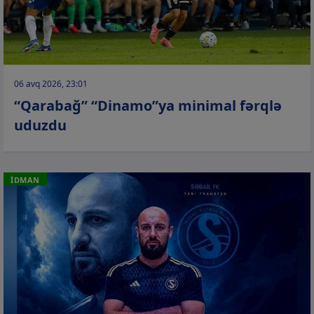
06 avq 2026, 23:01
“Qarabağ” “Dinamo”ya minimal fərqlə
uduzdu
İDMAN