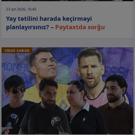
23 iyn 2026, 16:45
Yay tətilini harada keçirməyi
planlayırsınız? –
Paytaxtda sorğu
VİDEO XƏBƏR