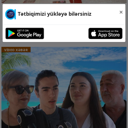
×
26 iyn 2026, 20:25
Tətbiqimizi yükləyə bilərsiniz
“20 Yanvarda itkin cərgəsində durub
ağlayırdım” –
Video
VİDEO XƏBƏR