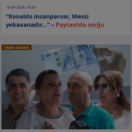
18 iyn 2026, 16:36
“Ronaldo insanpərvər, Messi
yekəxanadır...” –
Paytaxtda sorğu
VİDEO XƏBƏR