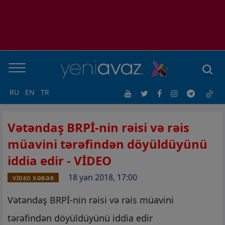
RU
EN
TR
Vətəndaş BRPİ-nin rəisi və rəis
müavini tərəfindən döyüldüyünü
iddia edir - VİDEO
18 yan 2018, 17:00
VİDEO XƏBƏR
Vətəndaş BRPİ-nin rəisi və rəis müavini
tərəfindən döyüldüyünü iddia edir