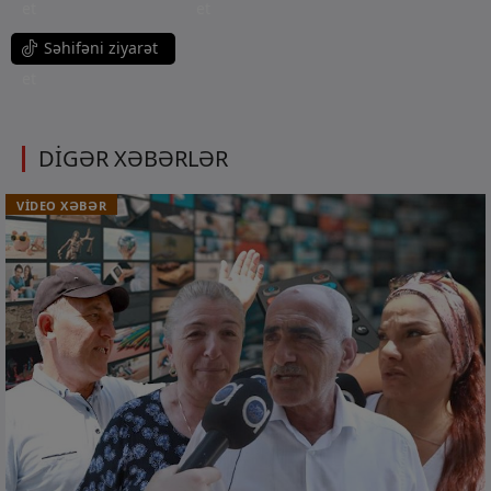
et
et
Səhifəni ziyarət
et
DİGƏR XƏBƏRLƏR
VİDEO XƏBƏR