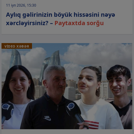
11 iyn 2026, 15:30
Aylıq gəlirinizin böyük hissəsini nəyə
xərcləyirsiniz? –
Paytaxtda sorğu
VİDEO XƏBƏR