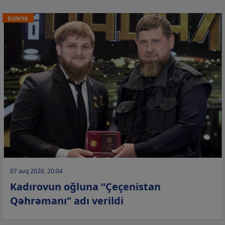
DÜNYA
07 avq 2026, 20:04
Kadırovun oğluna “Çeçenistan
Qəhrəmanı” adı verildi