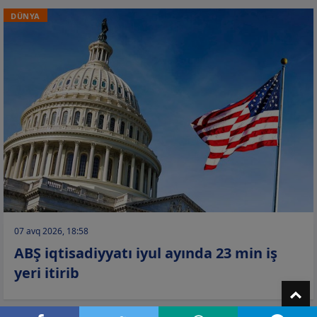
DÜNYA
07 avq 2026, 18:58
ABŞ iqtisadiyyatı iyul ayında 23 min iş
yeri itirib
T