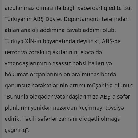
arzulanmaz olması ilə bağlı xəbərdarlıq edib. Bu,
Türkiyənin ABŞ Dövlət Departamenti tərəfindən
atılan analoji addımına cavab addımı olub.
Türkiyə XİN-in bəyanatında deyilir ki, ABŞ-da
terror və zorakılıq aktlarının, eləcə də
vətəndaşlarımızın əsassız həbsi halları və
hökumət orqanlarının onlara münasibətdə
qanunsuz hərəkətlərinin artımı müşahidə olunur:
“Bununla əlaqədar vətəndaşlarımıza ABŞ-a səfər
planlarını yenidən nəzərdən keçirməyi tövsiyə
edirik. Təcili səfərlər zamanı diqqətli olmağa
çağırırıq”.