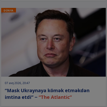
DÜNYA
07 avq 2026, 20:47
“Mask Ukraynaya kömək etməkdən
imtina etdi” −
“The Atlantic”