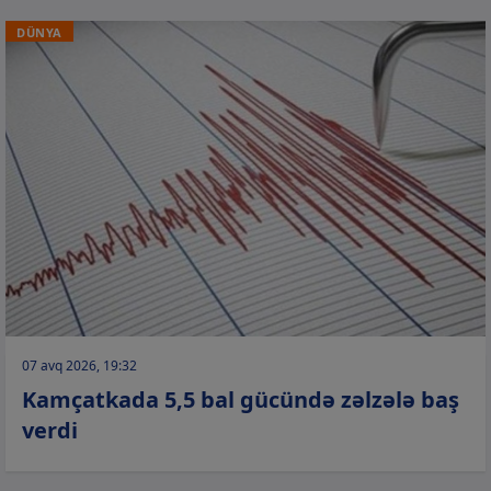
DÜNYA
07 avq 2026, 19:32
Kamçatkada 5,5 bal gücündə zəlzələ baş
verdi