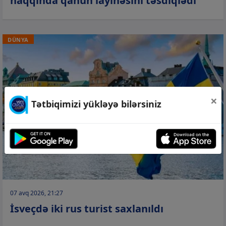
haqqında qanun layihəsini təsdiqlədi
DÜNYA
×
Tətbiqimizi yükləyə bilərsiniz
07 avq 2026, 21:27
İsveçdə iki rus turist saxlanıldı