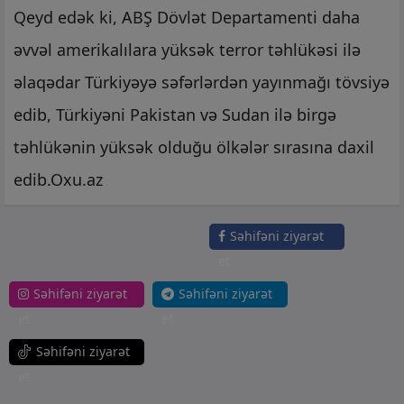
Qeyd edək ki, ABŞ Dövlət Departamenti daha
əvvəl amerikalılara yüksək terror təhlükəsi ilə
əlaqədar Türkiyəyə səfərlərdən yayınmağı tövsiyə
edib, Türkiyəni Pakistan və Sudan ilə birgə
təhlükənin yüksək olduğu ölkələr sırasına daxil
edib.Oxu.az
Səhifəni ziyarət
et
Səhifəni ziyarət
Səhifəni ziyarət
et
et
Səhifəni ziyarət
et