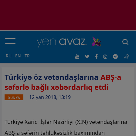
RU
EN
TR
Türkiyə öz vətəndaşlarına
ABŞ-a
səfərlə bağlı xəbərdarlıq etdi
12 yan 2018, 13:19
DÜNYA
Türkiyə Xarici İşlər Nazirliyi (XİN) vətəndaşlarına
ABŞ-a səfərin təhlükəsizlik baxımından