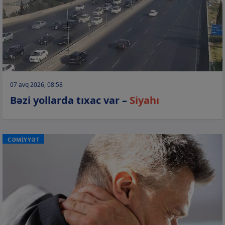
07 avq 2026, 08:58
Bəzi yollarda tıxac var –
Siyahı
CƏMİYYƏT