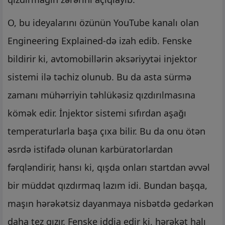
O, bu ideyalarını özünün YouTube kanalı olan
Engineering Explained-də izah edib. Fenske
bildirir ki, avtomobillərin əksəriyytəi injektor
sistemi ilə təchiz olunub. Bu da asta sürmə
zamanı mühərriyin təhlükəsiz qızdırılmasına
kömək edir. İnjektor sistemi sıfırdan aşağı
temperaturlarla başa çıxa bilir. Bu da onu ötən
əsrdə istifadə olunan karbüratorlardan
fərqləndirir, hansı ki, qışda onları startdan əvvəl
bir müddət qızdırmaq lazım idi. Bundan başqa,
maşın hərəkətsiz dayanmaya nisbətdə gedərkən
daha tez qızır. Fenske iddia edir ki, hərəkət halı