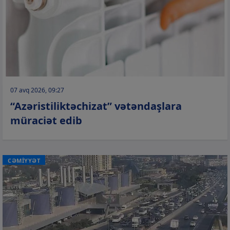
07 avq 2026, 09:27
“Azəristiliktəchizat” vətəndaşlara
müraciət edib
CƏMİYYƏT