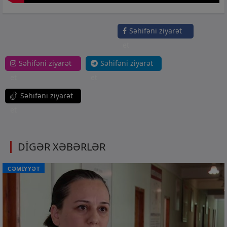
Səhifəni ziyarət
et
Səhifəni ziyarət
Səhifəni ziyarət
et
et
Səhifəni ziyarət
et
DİGƏR XƏBƏRLƏR
CƏMİYYƏT