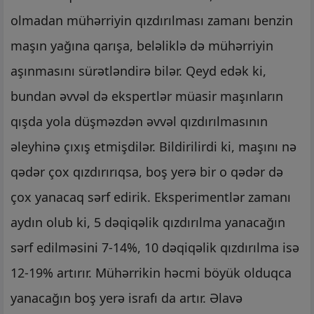
olmadan mühərriyin qızdırılması zamanı benzin
maşın yağına qarışa, beləliklə də mühərriyin
aşınmasını sürətləndirə bilər. Qeyd edək ki,
bundan əvvəl də ekspertlər müasir maşınların
qışda yola düşməzdən əvvəl qızdırılmasının
əleyhinə çıxış etmişdilər. Bildirilirdi ki, maşını nə
qədər çox qızdırırıqsa, boş yerə bir o qədər də
çox yanacaq sərf edirik. Eksperimentlər zamanı
aydın olub ki, 5 dəqiqəlik qızdırılma yanacağın
sərf edilməsini 7-14%, 10 dəqiqəlik qızdırılma isə
12-19% artırır. Mühərrikin həcmi böyük olduqca
yanacağın boş yerə israfı da artır. Əlavə