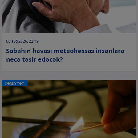
06 avq 2026, 22:19
Sabahın havası meteohəssas insanlara
necə təsir edəcək?
CƏMİYYƏT