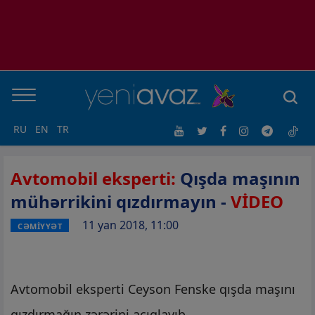
RU
EN
TR
Avtomobil eksperti:
Qışda maşının
mühərrikini
qızdırmayın -
VİDEO
11 yan 2018, 11:00
CƏMİYYƏT
Avtomobil eksperti Ceyson Fenske qışda maşını
qızdırmağın zərərini açıqlayıb.