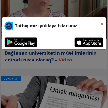
×
Tətbiqimizi yükləyə bilərsiniz
07 avq 2026, 10:52
Bağlanan universitetin müəllimlərinin
aqibəti necə olacaq? –
Video
CƏMİYYƏT