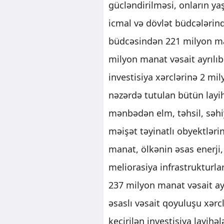
gücləndirilməsi, onların yaş
icmal və dövlət büdcələrin
büdcəsindən 221 milyon m
milyon manat vəsait ayrılıb
investisiya xərclərinə 2 mi
nəzərdə tutulan bütün layih
mənbədən elm, təhsil, səhi
məişət təyinatlı obyektləri
manat, ölkənin əsas enerji,
meliorasiya infrastrukturla
237 milyon manat vəsait ay
əsaslı vəsait qoyuluşu xər
keçirilən investisiya layih