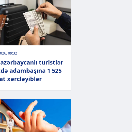
026, 09:32
 azərbaycanlı turistlər
cdə adambaşına 1 525
t xərcləyiblər