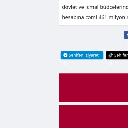
dövlət və icmal büdcələrind
hesabına cəmi 461 milyon m
Səhifəni ziyarət
Səhifən
et
et