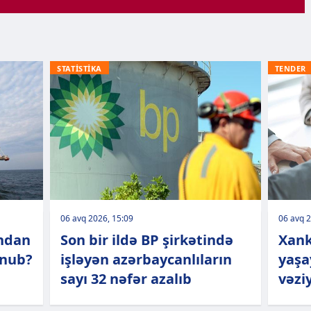
STATİSTİKA
TENDER
06 avq 2026, 15:09
06 avq 2
ından
Son bir ildə BP şirkətində
Xank
unub?
işləyən azərbaycanlıların
yaşa
sayı 32 nəfər azalıb
vəziy