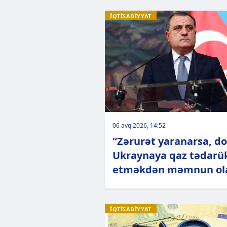
İQTİSADİYYAT
06 avq 2026, 14:52
“Zərurət yaranarsa, do
Ukraynaya qaz tədarü
etməkdən məmnun ola
İQTİSADİYYAT