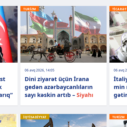
TURİZM
TİCARƏT
06 avq 2026, 14:05
06 avq 2
st
Dini ziyarət üçün İrana
İtal
k
gedən azərbaycanlıların
min 
rıq”
sayı kəskin artıb –
Siyahı
gətir
İQTİSADİYYAT
TURİZM