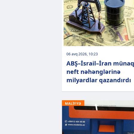
06 avq 2026, 10:23
ABŞ–İsrail–İran münaq
neft nəhənglərinə
milyardlar qazandırdı
MALİYYƏ