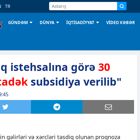
N
TR
GÜNDƏM
DÜNYA
İQTİSADİYYAT
VİDEO XƏBƏR
q istehsalına görə
30
tadək
subsidiya verilib"
9:45
in gəlirləri və xərcləri təsdiq olunan proqnoza