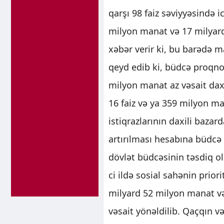
qarşı 98 faiz səviyyəsində 
milyon manat və 17 milyard
xəbər verir ki, bu barədə m
qeyd edib ki, büdcə proqno
milyon manat az vəsait da
16 faiz və ya 359 milyon m
istiqrazlarının daxili bazar
artırılması hesabına büdcə t
dövlət büdcəsinin təsdiq ol
ci ildə sosial sahənin prio
milyard 52 milyon manat və
vəsait yönəldilib. Qaçqın 