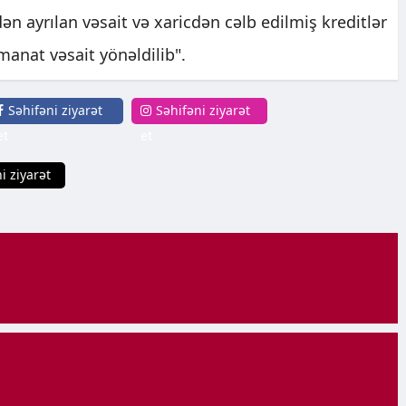
ən ayrılan vəsait və xaricdən cəlb edilmiş kreditlər
anat vəsait yönəldilib".
Səhifəni ziyarət
Səhifəni ziyarət
et
et
i ziyarət