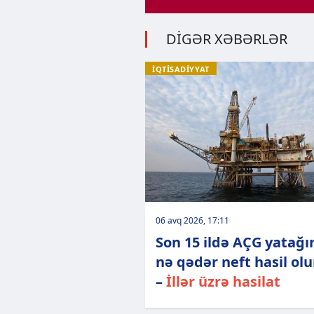
DİGƏR XƏBƏRLƏR
İQTİSADİYYAT
06 avq 2026, 17:11
Son 15 ildə AÇG yatağ
nə qədər neft hasil ol
–
İllər üzrə hasilat