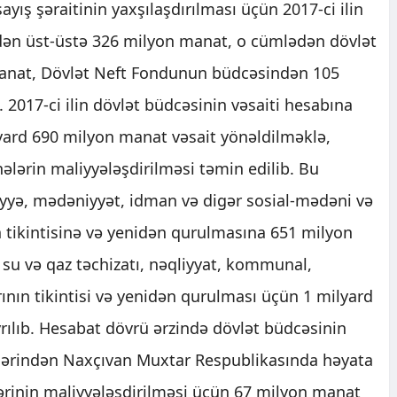
ayış şəraitinin yaxşılaşdırılması üçün 2017-ci ilin
dən üst-üstə 326 milyon manat, o cümlədən dövlət
anat, Dövlət Neft Fondunun büdcəsindən 105
. 2017-ci ilin dövlət büdcəsinin vəsaiti hesabına
lyard 690 milyon manat vəsait yönəldilməklə,
ələrin maliyyələşdirilməsi təmin edilib. Bu
yyə, mədəniyyət, idman və digər sosial-mədəni və
n tikintisinə və yenidən qurulmasına 651 milyon
 su və qaz təchizatı, nəqliyyat, kommunal,
rının tikintisi və yenidən qurulması üçün 1 milyard
rılıb. Hesabat dövrü ərzində dövlət büdcəsinin
clərindən Naxçıvan Muxtar Respublikasında həyata
ələrinin maliyyələşdirilməsi üçün 67 milyon manat