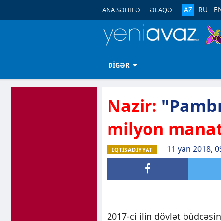
AZ
RU
E
ANA SƏHİFƏ
ƏLAQƏ
DİGƏR
Nazir:
"Pambı
milyon mana
11 yan 2018, 0
İQTİSADİYYAT
2017-ci ilin dövlət büdcəsin