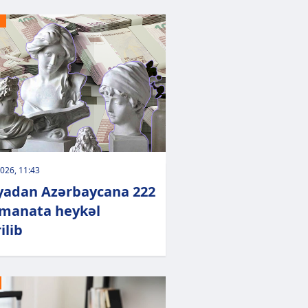
026, 11:43
iyadan Azərbaycana 222
manata heykəl
ilib