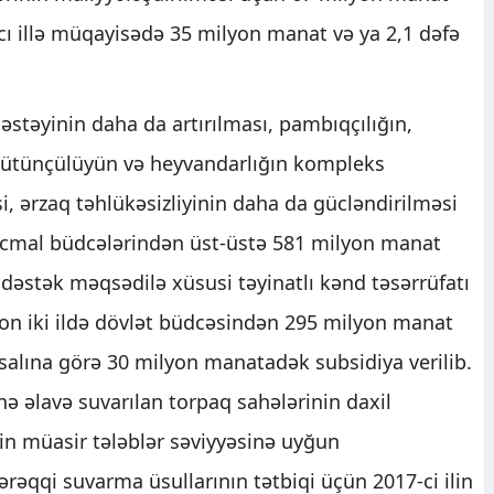
6-cı illə müqayisədə 35 milyon manat və ya 2,1 dəfə
əstəyinin daha da artırılması, pambıqçılığın,
, tütünçülüyün və heyvandarlığın kompleks
si, ərzaq təhlükəsizliyinin daha da gücləndirilməsi
ə icmal büdcələrindən üst-üstə 581 milyon manat
a dəstək məqsədilə xüsusi təyinatlı kənd təsərrüfatı
son iki ildə dövlət büdcəsindən 295 milyon manat
hsalına görə 30 milyon manatadək subsidiya verilib.
nə əlavə suvarılan torpaq sahələrinin daxil
in müasir tələblər səviyyəsinə uyğun
rəqqi suvarma üsullarının tətbiqi üçün 2017-ci ilin