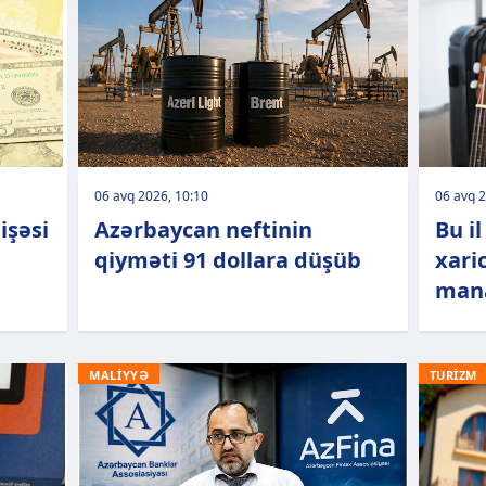
06 avq 2026, 10:10
06 avq 2
işəsi
Azərbaycan neftinin
Bu il
qiyməti 91 dollara düşüb
xari
mana
MALİYYƏ
TURİZM