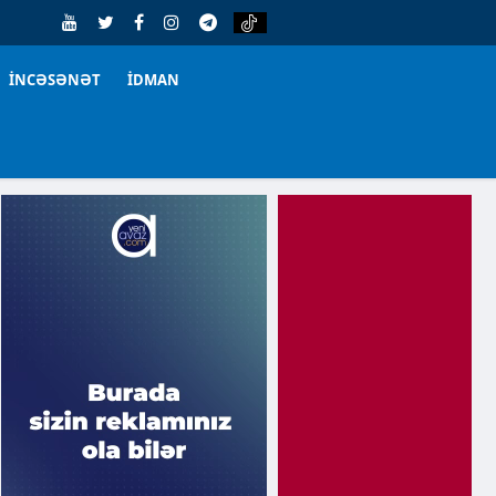
İNCƏSƏNƏT
İDMAN