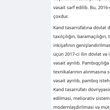
vəsait sərf edilib. Bu, 201
çoxdur.
Kənd təsərrüfatına dövlət d
taxılçılığın, baramaçılığın
inkişafının genişləndirilmə
üçün 2017-ci ilin dövlət v
vəsait ayrılıb. Pambıqçılığ
texnikalarının alınmasına 
vəsait ayrılıb, pambıq iste
Kənd təsərrüfatı dövriyyəsi
edilməsi, meliorativ sistem
modernləşdirilməsi və mütə