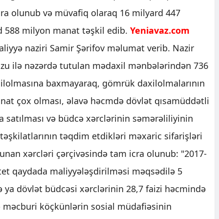
icra olunub və müvafiq olaraq 16 milyard 447
 588 milyon manat təşkil edib.
Yeniavaz.com
aliyyə naziri Samir Şərifov məlumat verib. Nazir
zu ilə nəzərdə tutulan mədaxil mənbələrindən 736
xilolmasına baxmayaraq, gömrük daxilolmalarının
anat çox olması, əlavə həcmdə dövlət qısamüddətli
da satılması və büdcə xərclərinin səmərəliliyinin
əşkilatlarının təqdim etdikləri məxaric sifarişləri
unan xərcləri çərçivəsində tam icra olunub: "2017-
ritet qaydada maliyyələşdirilməsi məqsədilə 5
 ya dövlət büdcəsi xərclərinin 28,7 faizi həcmində
və məcburi köçkünlərin sosial müdafiəsinin