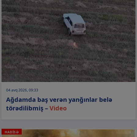
04 avq 2026, 09:33
Ağdamda baş verən yanğınlar belə
törədilibmiş –
Video
HADİSƏ