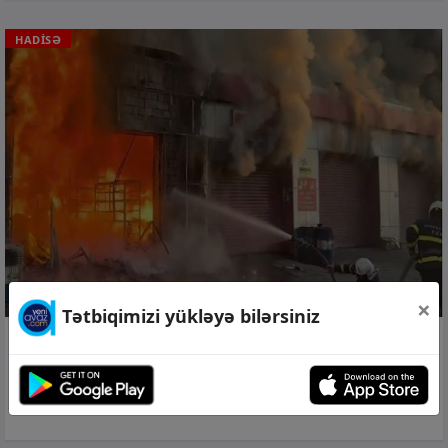
HADİSƏ
×
Tətbiqimizi yükləyə bilərsiniz
05 avq 2026, 08:59
Abşeronda yanacaqdoldurma
məntəqəsinin ərazisində yanğın olub