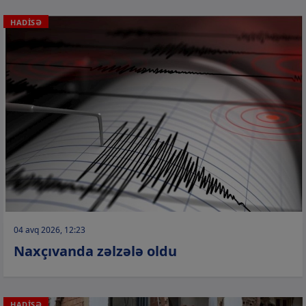
HADİSƏ
04 avq 2026, 12:23
Naxçıvanda zəlzələ oldu
HADİSƏ