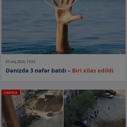
03 avq 2026, 12:52
Dənizdə 3 nəfər batdı –
Biri xilas edildi
HADİSƏ