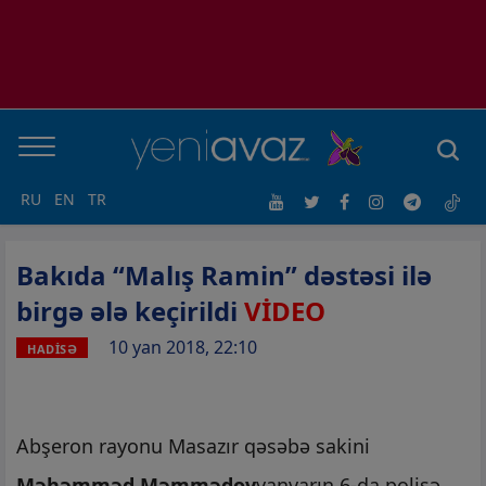
RU
EN
TR
Bakıda “Malış Ramin” dəstəsi ilə
birgə ələ keçirildi
VİDEO
10 yan 2018, 22:10
HADİSƏ
Abşeron rayonu Masazır qəsəbə sakini
Məhəmməd Məmmədov
yanvarın 6-da polisə