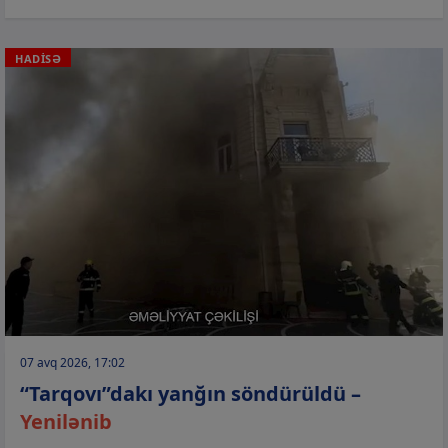
HADİSƏ
07 avq 2026, 17:02
“Tarqovı”dakı yanğın söndürüldü –
Yenilənib