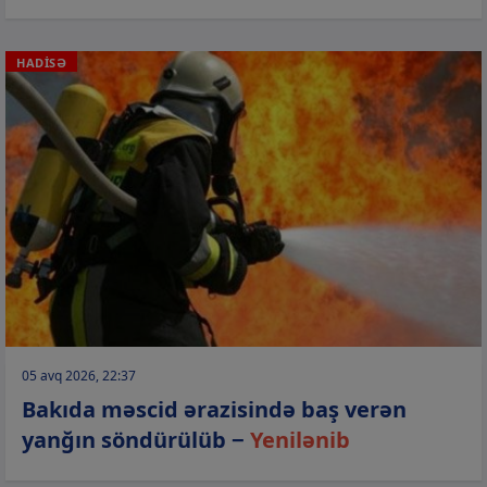
HADİSƏ
05 avq 2026, 22:37
Bakıda məscid ərazisində baş verən
yanğın söndürülüb −
Yenilənib