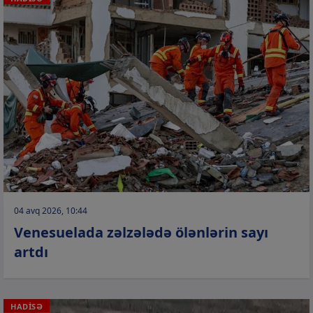
04 avq 2026, 10:44
Venesuelada zəlzələdə ölənlərin sayı
artdı
HADİSƏ