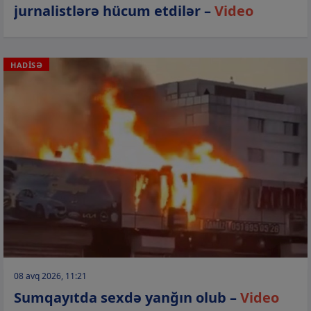
jurnalistlərə hücum etdilər –
Video
HADİSƏ
08 avq 2026, 11:21
Sumqayıtda sexdə yanğın olub –
Video