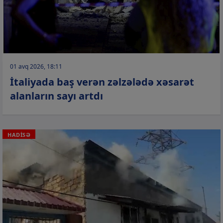
01 avq 2026, 18:11
İtaliyada baş verən zəlzələdə xəsarət
alanların sayı artdı
HADİSƏ