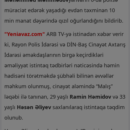
müraciət edərək yaşadığı evdən təxminən 10
min manat dəyərində qızıl oğurlandığını bildirib.
"Yeniavaz.com"
ARB TV-yə istinadən xəbər verir
ki, Rayon Polis İdarəsi və DİN-Baş Cinayət Axtarış
İdarəsi əməkdaşlarının birgə keçirdikləri
əməliyyat istintaq tədbirləri nəticəsində həmin
hadisəni törətməkdə şübhəli bilinən əvvəllər
məhkum olunmuş, cinayət aləmində “Malış”
ləqəbi ilə tanınan, 29 yaşlı
Ramin Həmidov
və 33
yaşlı
Həsən Əliyev
saxlanılaraq istintaqa təqdim
olunub.