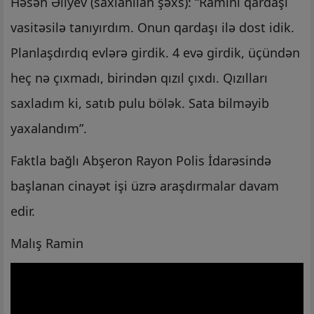
Həsən Əliyev (saxlanılan şəxs): “Ramini qardaşı
vasitəsilə tanıyırdım. Onun qardaşı ilə dost idik.
Planlaşdırdıq evlərə girdik. 4 evə girdik, üçündən
heç nə çıxmadı, birindən qızıl çıxdı. Qızılları
saxladım ki, satıb pulu bölək. Sata bilməyib
yaxalandım”.
Faktla bağlı Abşeron Rayon Polis İdarəsində
başlanan cinayət işi üzrə araşdırmalar davam
edir.
Malış Ramin