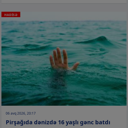
HADİSƏ
06 avq 2026, 20:17
Pirşağıda dənizdə 16 yaşlı gənc batdı