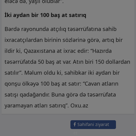
eləcə də, yaşlı olublar”.
İki aydan bir 100 baş at satırıq
Bərdə rayonunda atçılıq təsərrüfatına sahib
ixracatçılardan birinin sözlərinə görə, artıq bir
ildir ki, Qazaxıstana at ixrac edir: “Hazırda
təsərrüfatda 50 baş at var. Atın biri 150 dollardan
satılır”. Məlum oldu ki, sahibkar iki aydan bir
qonşu ölkəyə 100 baş at satır: “Cavan atların
satışı qadağandır. Buna görə də təsərrüfata
yaramayan atları satırıq”. Oxu.az
Səhifəni ziyarət
et