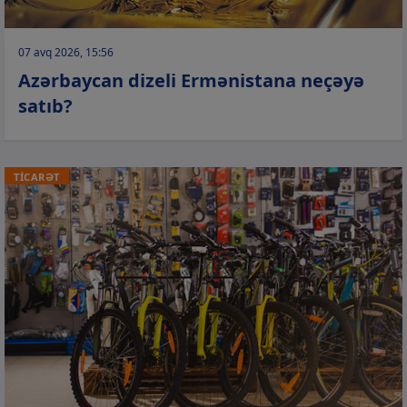
07 avq 2026, 15:56
Azərbaycan dizeli Ermənistana neçəyə
satıb?
TİCARƏT