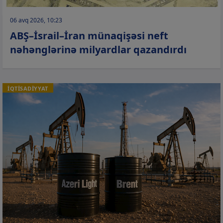
06 avq 2026, 10:23
ABŞ–İsrail–İran münaqişəsi neft
nəhənglərinə milyardlar qazandırdı
İQTİSADİYYAT