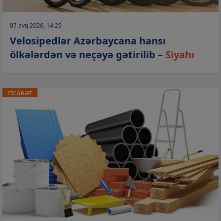
07 avq 2026, 14:29
Velosipedlər Azərbaycana hansı
ölkələrdən və neçəyə gətirilib –
Siyahı
TİCARƏT