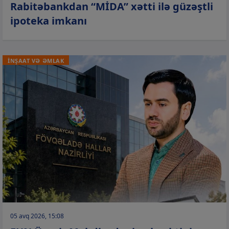
Rabitəbankdan “MİDA” xətti ilə güzəştli
ipoteka imkanı
İNŞAAT VƏ ƏMLAK
05 avq 2026, 15:08