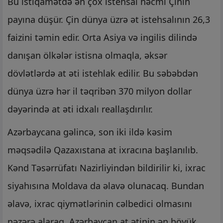
Bu istiqamətdə ən çox istehsal həcmi Çinin
payına düşür. Çin dünya üzrə ət istehsalının 26,3
faizini təmin edir. Orta Asiya və ingilis dilində
danışan ölkələr istisna olmaqla, əksər
dövlətlərdə at əti istehlak edilir. Bu səbəbdən
dünya üzrə hər il təqribən 370 milyon dollar
dəyərində at əti idxalı reallaşdırılır.
Azərbaycana gəlincə, son iki ildə kəsim
məqsədilə Qazaxıstana at ixracına başlanılıb.
Kənd Təsərrüfatı Nazirliyindən bildirilir ki, ixrac
siyahısına Moldava da əlavə olunacaq. Bundan
əlavə, ixrac qiymətlərinin cəlbedici olmasını
nəzərə alaraq, Azərbaycan at ətinin ən böyük