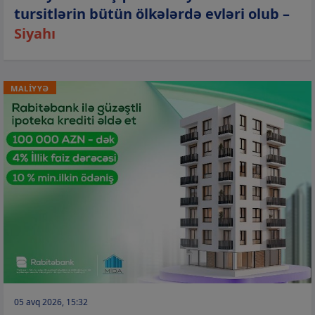
tursitlərin bütün ölkələrdə evləri olub –
Siyahı
MALİYYƏ
05 avq 2026, 15:32