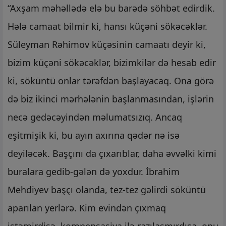
“Axşam məhəllədə elə bu barədə söhbət edirdik.
Hələ camaat bilmir ki, hansı küçəni sökəcəklər.
Süleyman Rəhimov küçəsinin camaatı deyir ki,
bizim küçəni sökəcəklər, bizimkilər də hesab edir
ki, söküntü onlar tərəfdən başlayacaq. Ona görə
də biz ikinci mərhələnin başlanmasından, işlərin
necə gedəcəyindən məlumatsızıq. Ancaq
eşitmişik ki, bu ayın axırına qədər nə isə
deyiləcək. Başçını da çıxarıblar, daha əvvəlki kimi
buralara gedib-gələn də yoxdur. İbrahim
Mehdiyev başçı olanda, tez-tez gəlirdi söküntü
aparılan yerlərə. Kim evindən çıxmaq