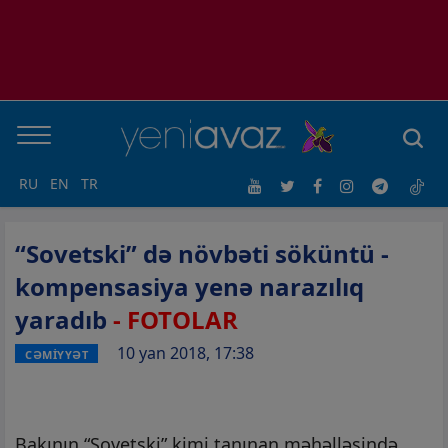
RU
EN
TR
“Sovetski” də növbəti söküntü -
kompensasiya yenə narazılıq
yaradıb
- FOTOLAR
10 yan 2018, 17:38
CƏMİYYƏT
Bakının “Sovetski” kimi tanınan məhəlləsində