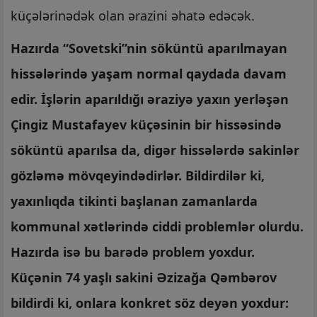
küçələrinədək olan ərazini əhatə edəcək.
Hazırda “Sovetski”nin söküntü aparılmayan
hissələrində yaşam normal qaydada davam
edir. İşlərin aparıldığı əraziyə yaxın yerləşən
Çingiz Mustafayev küçəsinin bir hissəsində
söküntü aparılsa da, digər hissələrdə sakinlər
gözləmə mövqeyindədirlər. Bildirdilər ki,
yaxınlıqda tikinti başlanan zamanlarda
kommunal xətlərində ciddi problemlər olurdu.
Hazırda isə bu barədə problem yoxdur.
Küçənin 74 yaşlı sakini Əzizağa Qəmbərov
bildirdi ki, onlara konkret söz deyən yoxdur: