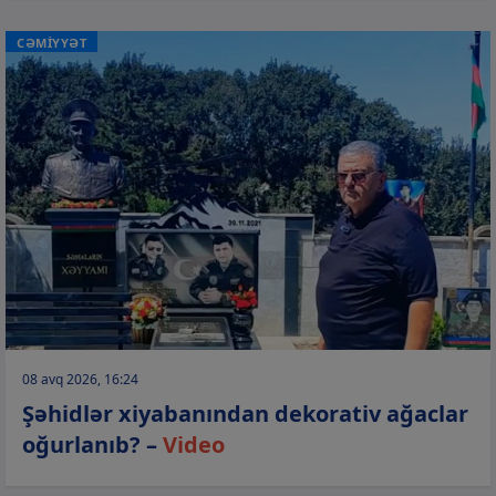
CƏMİYYƏT
08 avq 2026, 16:24
Şəhidlər xiyabanından dekorativ ağaclar
oğurlanıb? –
Video