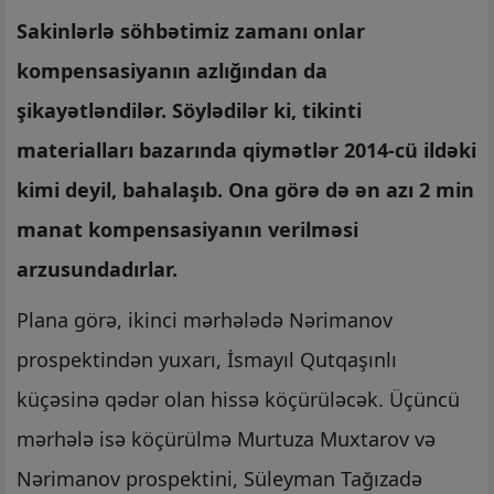
Sakinlərlə söhbətimiz zamanı onlar
kompensasiyanın azlığından da
şikayətləndilər. Söylədilər ki, tikinti
materialları bazarında qiymətlər 2014-cü ildəki
kimi deyil, bahalaşıb. Ona görə də ən azı 2 min
manat kompensasiyanın verilməsi
arzusundadırlar.
Plana görə, ikinci mərhələdə Nərimanov
prospektindən yuxarı, İsmayıl Qutqaşınlı
küçəsinə qədər olan hissə köçürüləcək. Üçüncü
mərhələ isə köçürülmə Murtuza Muxtarov və
Nərimanov prospektini, Süleyman Tağızadə