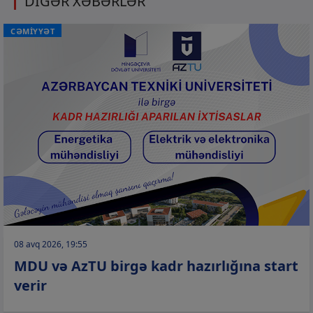
DİGƏR XƏBƏRLƏR
CƏMİYYƏT
08 avq 2026, 19:55
MDU və AzTU birgə kadr hazırlığına start
verir