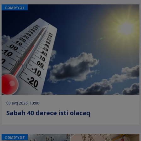
CƏMİYYƏT
08 avq 2026, 13:00
Sabah 40 dərəcə isti olacaq
CƏMİYYƏT