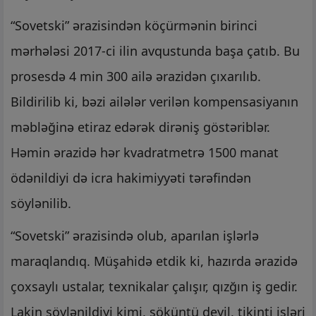
“Sovetski” ərazisindən köçürmənin birinci
mərhələsi 2017-ci ilin avqustunda başa çatıb. Bu
prosesdə 4 min 300 ailə ərazidən çıxarılıb.
Bildirilib ki, bəzi ailələr verilən kompensasiyanın
məbləğinə etiraz edərək dirəniş göstəriblər.
Həmin ərazidə hər kvadratmetrə 1500 manat
ödənildiyi də icra hakimiyyəti tərəfindən
söylənilib.
“Sovetski” ərazisində olub, aparılan işlərlə
maraqlandıq. Müşahidə etdik ki, hazırda ərazidə
çoxsaylı ustalar, texnikalar çalışır, qızğın iş gedir.
Lakin söylənildiyi kimi, söküntü deyil, tikinti işləri