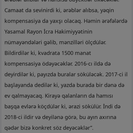
Camaat da sevinirdi ki, ərəblər alıbsa, yəqin
kompensasiya da yaxşı olacaq. Həmin ərəfələrdə
Yasamal Rayon İcra Hakimiyyətinin
nümayəndələri gəlib, mənzilləri ölçdülər.
Bildirdilər ki, kvadrata 1500 manat
kompensasiya ödəyəcəklər. 2016-cı ildə də
deyirdilər ki, payızda buralar söküləcək. 2017-ci il
başlayanda dedilər ki, yazda burada bir dənə də
ev qalmayacaq. Kirayə qalanların da hamısı
başqa evlərə köçdülər ki, ərazi sökülür. İndi də
2018-ci ildir və deyilənə görə, bu ayın axırına
qədər bizə konkret söz deyəcəklər”.