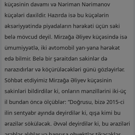
küçəsinin davamı və Nəriman Nərimanov
küçələri daxildir. Hazırda isə bu küçələrin
əksəriyyətində piyadaların hərəkəti üçün səki
belə mövcud deyil. Mirzağa Əliyev küçəsində isə
ümumiyyətlə, iki avtomobil yan-yana hərəkət
edə bilmir. Belə bir şəraitdən sakinlər də
narazıdırlar və köçürüləcəkləri günü gözləyirlər.
Söhbət etdiyimiz Mirzağa Əliyev küçəsinin
sakinləri bildirdilər ki, onların mənzillərini iki-üç
il bundan öncə ölçüblər: “Doğrusu, bizə 2015-ci
ilin sentyabr ayında deyirdilər ki, qışa kimi bu
ərazilər söküləcək. Əvvəl deyirdilər ki, bu əraziləri
ərəblər alıblar və hansısa obyektlər tikəcəklər.