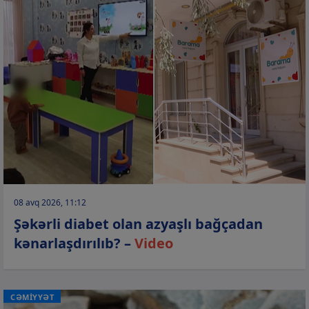
08 avq 2026, 11:12
Şəkərli diabet olan azyaşlı bağçadan
kənarlaşdırılıb? –
Video
CƏMİYYƏT