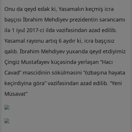
Onu da qeyd edək ki, Yasamalın keçmiş icra
başçısı İbrahim Mehdiyev prezidentin sərəncamı
ilə 1 iyul 2017-ci ildə vəzifəsindən azad edilib.
Yasamal rayonu artıq 6 aydır ki, icra başçısız
qalıb. İbrahim Mehdiyev yuxarıda qeyd etdiyimiz
Çingiz Mustafayev küçəsində yerləşən “Hacı
Cavad” məscidinin sökülməsini “özbaşına həyata
keçirdiyinə görə” vəzifəsindən azad edilib. “Yeni
Müsavat”