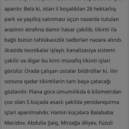
aparılır. Belə ki, ötən il boşaldılan 26 hektarlıq
park və yaşıllıq salınması üçün nəzərdə tutulan
ərazinin ətrafına dəmir hasar çəkilib, tikinti ilə
bağlı bütün təhlükəsizlik tədbirləri nəzərə alınıb.
Ərazidə texnikalar işləyir, kanalizasiya sistemi
çəkilir və digər bu kimi müvafiq tikinti işləri
görülür. Orada çalışan ustalar bildirdilər ki, ilin
sonuna qədər tikintilərin tam başa çatacağı
gözlənilir. Plana görə ümumilikdə 6 kilometrdən
çox olan 5 küçədə əsaslı şəkildə yenidənqurma
işləri aparılmalıdır. Həmin küçələrə Balababa
Məcidov, Abdulla Şaiq, Mirzağa Əliyev, Füzuli