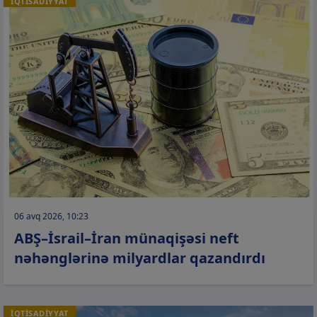
İQTİSADİYYAT
06 avq 2026, 10:23
ABŞ–İsrail–İran münaqişəsi neft
nəhənglərinə milyardlar qazandırdı
İQTİSADİYYAT