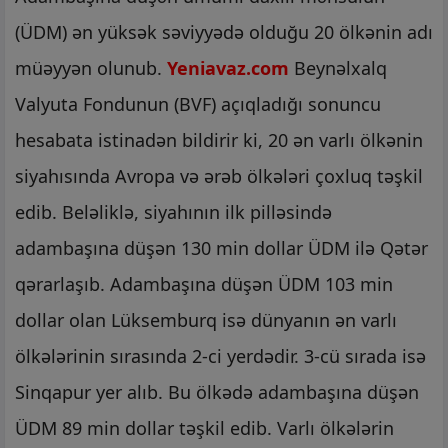
(ÜDM) ən yüksək səviyyədə olduğu 20 ölkənin adı
müəyyən olunub.
Yeniavaz.com
Beynəlxalq
Valyuta Fondunun (BVF) açıqladığı sonuncu
hesabata istinadən bildirir ki, 20 ən varlı ölkənin
siyahısında Avropa və ərəb ölkələri çoxluq təşkil
edib. Beləliklə, siyahının ilk pilləsində
adambaşına düşən 130 min dollar ÜDM ilə Qətər
qərarlaşıb. Adambaşına düşən ÜDM 103 min
dollar olan Lüksemburq isə dünyanın ən varlı
ölkələrinin sırasında 2-ci yerdədir. 3-cü sırada isə
Sinqapur yer alıb. Bu ölkədə adambaşına düşən
ÜDM 89 min dollar təşkil edib. Varlı ölkələrin