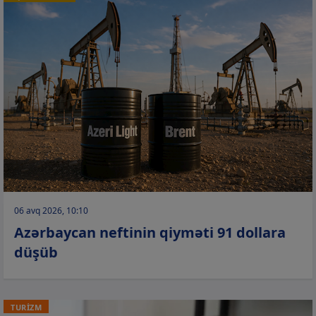
06 avq 2026, 10:10
Azərbaycan neftinin qiyməti 91 dollara
düşüb
TURİZM