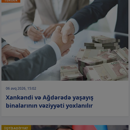
TENDER
06 avq 2026, 15:02
Xankəndi və Ağdərədə yaşayış
binalarının vəziyyəti yoxlanılır
İQTİSADİYYAT