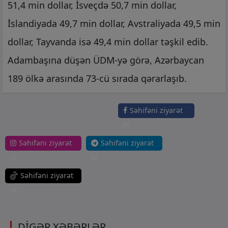
51,4 min dollar, İsveçdə 50,7 min dollar,
İslandiyada 49,7 min dollar, Avstraliyada 49,5 min
dollar, Tayvanda isə 49,4 min dollar təşkil edib.
Adambaşına düşən ÜDM-yə görə, Azərbaycan
189 ölkə arasında 73-cü sırada qərarlaşıb.
Səhifəni ziyarət
et
Səhifəni ziyarət
Səhifəni ziyarət
et
et
Səhifəni ziyarət
et
DİGƏR XƏBƏRLƏR