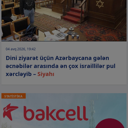
04 avq 2026, 19:42
Dini ziyarət üçün Azərbaycana gələn
əcnəbilər arasında ən çox israillilər pul
xərcləyib –
Siyahı
STATİSTİKA