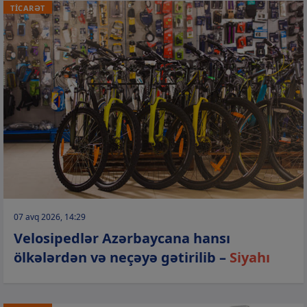
TİCARƏT
07 avq 2026, 14:29
Velosipedlər Azərbaycana hansı
ölkələrdən və neçəyə gətirilib –
Siyahı