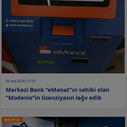
05 avq 2026, 17:20
Mərkəzi Bank “eManat”ın sahibi olan
“Modenis”in lisenziyasın ləğv edib
MALİYYƏ