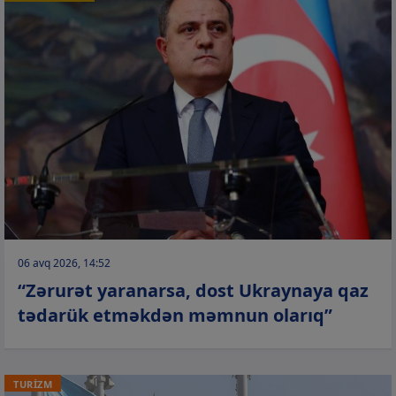
06 avq 2026, 14:52
“Zərurət yaranarsa, dost Ukraynaya qaz
tədarük etməkdən məmnun olarıq”
TURİZM