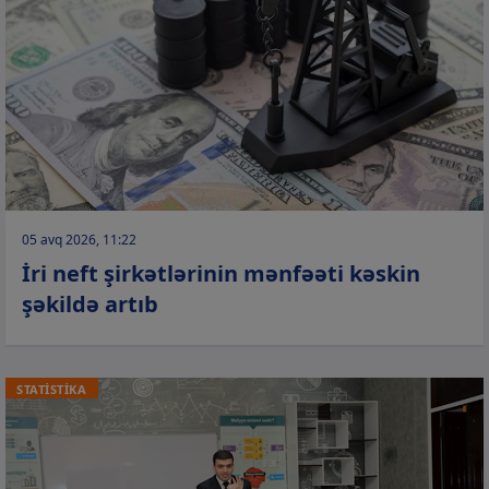
05 avq 2026, 11:22
İri neft şirkətlərinin mənfəəti kəskin
şəkildə artıb
STATİSTİKA