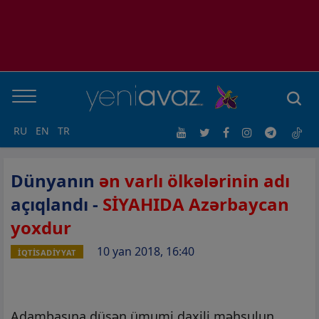
RU
EN
TR
Dünyanın
ən varlı ölkələrinin adı
açıqlandı -
SİYAHIDA Azərbaycan
yoxdur
10 yan 2018, 16:40
İQTİSADİYYAT
Adambaşına düşən ümumi daxili məhsulun