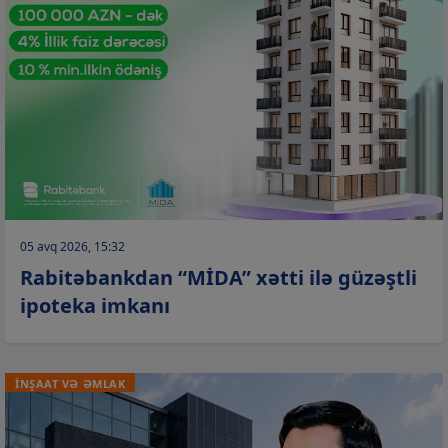
05 avq 2026, 15:32
Rabitəbankdan “MİDA” xətti ilə güzəştli
ipoteka imkanı
İNŞAAT VƏ ƏMLAK