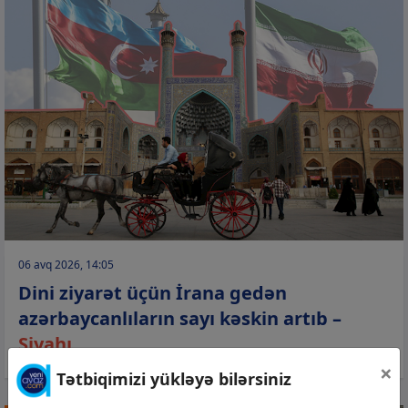
06 avq 2026, 14:05
Dini ziyarət üçün İrana gedən
azərbaycanlıların sayı kəskin artıb –
Siyahı
×
Tətbiqimizi yükləyə bilərsiniz