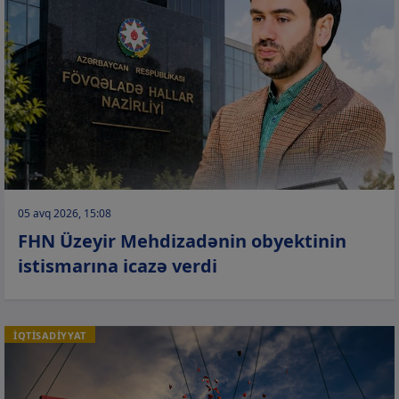
05 avq 2026, 15:08
FHN Üzeyir Mehdizadənin obyektinin
istismarına icazə verdi
İQTİSADİYYAT