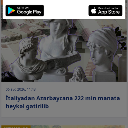
TİCARƏT
06 avq 2026, 11:43
İtaliyadan Azərbaycana 222 min manata
heykəl gətirilib