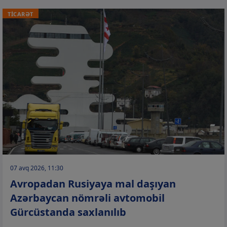
TİCARƏT
07 avq 2026, 11:30
Avropadan Rusiyaya mal daşıyan
Azərbaycan nömrəli avtomobil
Gürcüstanda saxlanılıb