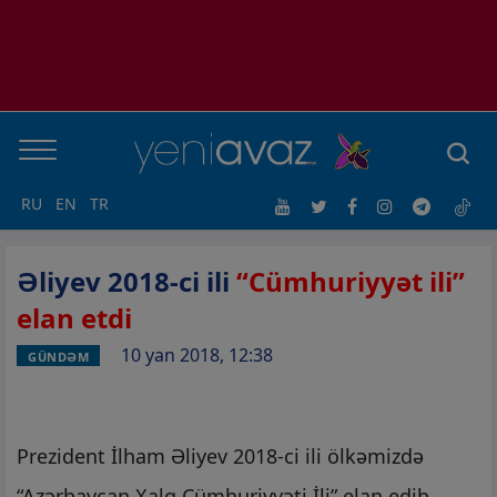
RU
EN
TR
Əliyev 2018-ci ili
“Cümhuriyyət ili”
elan etdi
10 yan 2018, 12:38
GÜNDƏM
Prezident İlham Əliyev 2018-ci ili ölkəmizdə
“Azərbaycan Xalq Cümhuriyyəti İli” elan edib.