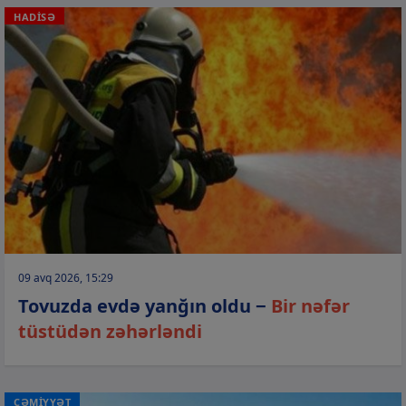
HADİSƏ
09 avq 2026, 15:29
Tovuzda evdə yanğın oldu −
Bir nəfər
tüstüdən zəhərləndi
CƏMİYYƏT