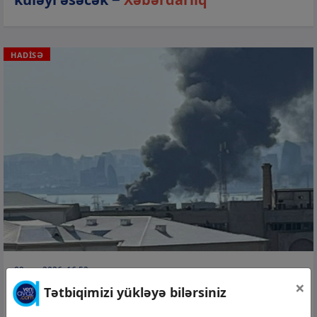
HADİSƏ
09 avq 2026, 16:52
×
Bakıda yanacaq çəni yanır −
Yenilənib +
Tətbiqimizi yükləyə bilərsiniz
Video