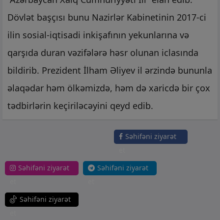
Dövlət başçısı bunu Nazirlər Kabinetinin 2017-ci
ilin sosial-iqtisadi inkişafının yekunlarına və
qarşıda duran vəzifələrə həsr olunan iclasında
bildirib. Prezident İlham Əliyev il ərzində bununla
əlaqədar həm ölkəmizdə, həm də xaricdə bir çox
tədbirlərin keçiriləcəyini qeyd edib.
Səhifəni ziyarət
et
Səhifəni ziyarət
Səhifəni ziyarət
et
et
Səhifəni ziyarət
et