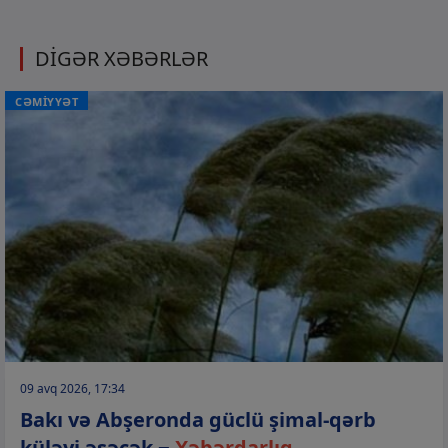
DİGƏR XƏBƏRLƏR
CƏMİYYƏT
09 avq 2026, 17:34
Bakı və Abşeronda güclü şimal-qərb
küləyi əsəcək −
Xəbərdarlıq