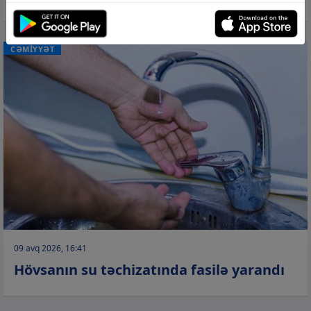
CƏMİYYƏT
09 avq 2026, 16:41
Hövsanın su təchizatında fasilə yarandı