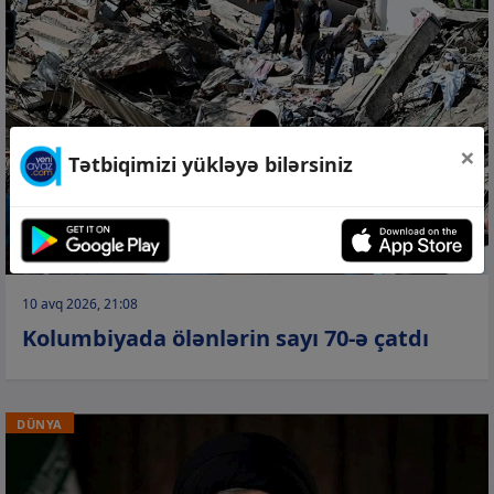
×
Tətbiqimizi yükləyə bilərsiniz
10 avq 2026, 21:08
Kolumbiyada ölənlərin sayı 70-ə çatdı
DÜNYA