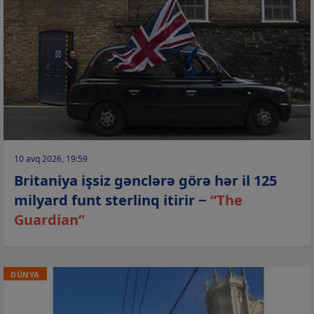
10 avq 2026, 19:59
Britaniya işsiz gənclərə görə hər il 125
milyard funt sterlinq itirir −
“The
Guardian”
DÜNYA