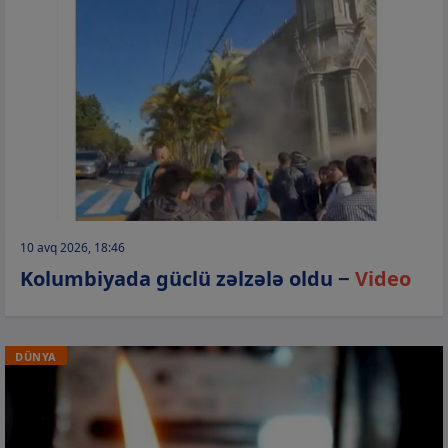
10 avq 2026, 18:46
Kolumbiyada güclü zəlzələ oldu −
Video
DÜNYA