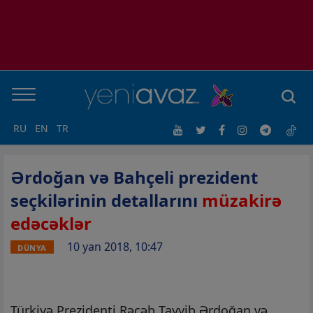
RU
EN
TR
Ərdoğan və Bahçeli prezident
seçkilərinin detallarını
müzakirə
edəcəklər
10 yan 2018, 10:47
DÜNYA
Türkiyə Prezidenti Rəcəb Tayyib Ərdoğan və