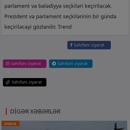
parlament və bələdiyyə seçkiləri keçiriləcək.
Prezident və parlament seçkilərinin bir gündə
keçiriləcəyi gözlənilir. Trend
Səhifəni ziyarət
et
Səhifəni ziyarət
Səhifəni ziyarət
et
et
Səhifəni ziyarət
et
DİGƏR XƏBƏRLƏR
DÜNYA