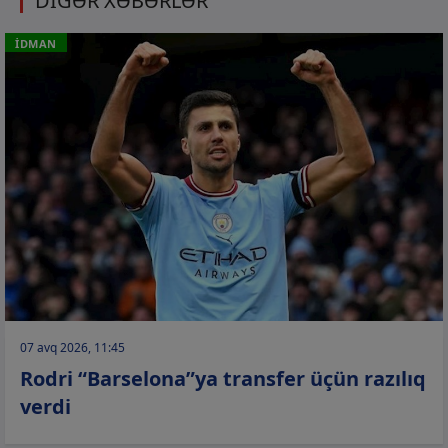
DİGƏR XƏBƏRLƏR
İDMAN
07 avq 2026, 11:45
Rodri “Barselona”ya transfer üçün razılıq
verdi