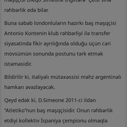
rəhbərlik edə bilər.
Buna səbəb londonluların hazırkı baş məşqçisi
Antonio Kontenin klub rəhbərliyi ilə transfer
siyasətində fikir ayrılığında olduğu üçün cari
mövsümün sonunda postunu tərk etmək
istəməsidir.
Bildirilir ki, italiyalı mütəxəssisi məhz argentinalı
həmkarı əvəzləyəcək.
Qeyd edək ki, D.Simeone 2011-ci ildən
“Atletiko”nun baş məşqçisidir. Onun rəhbərlik
etdiyi kollektiv İspaniya çempionu olmaqla