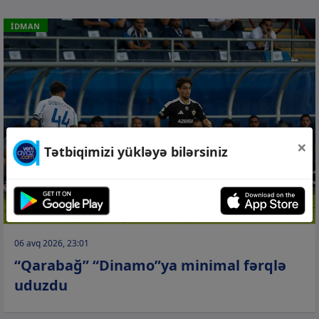
İDMAN
×
Tətbiqimizi yükləyə bilərsiniz
06 avq 2026, 23:01
“Qarabağ” “Dinamo”ya minimal fərqlə
uduzdu