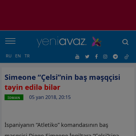
RU
EN
TR
Simeone “Çelsi”nin baş məşqçisi
təyin edilə bilər
05 yan 2018, 20:15
İDMAN
İspaniyanın “Atletiko” komandasının baş
məşqçisi Dieqo Simeone İngiltərə “Çelsi”sinə