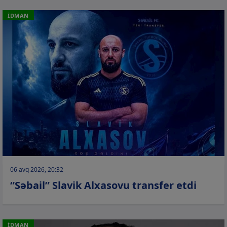
İDMAN
06 avq 2026, 20:32
“Səbail” Slavik Alxasovu transfer etdi
İDMAN