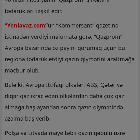
tədarükləri təşkil edir.
“Yeniavaz.com”
un “Kommersant” qəzetinə
istinadən verdiyi məlumata görə, “Qazprom”
Avropa bazarında öz payını qorumaq üçün bu
regiona tədarük etdiyi qazın qiymətini azaltmağa
məcbur olub.
Belə ki, Avropa İttifaqı ölkələri ABŞ, Qətər və
digər qaz ixrac edən ölkələrdən daha çox qaz
almağa başlayandan sonra qazın qiymətində
azalma baş verib.
Polşa və Litvada maye təbii qazın qəbulu üzrə