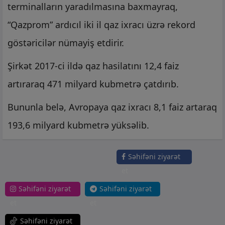
terminalların yaradılmasına baxmayraq,
“Qazprom” ardıcıl iki il qaz ixracı üzrə rekord
göstəricilər nümayiş etdirir.
Şirkət 2017-ci ildə qaz hasilatını 12,4 faiz
artıraraq 471 milyard kubmetrə çatdırıb.
Bununla belə, Avropaya qaz ixracı 8,1 faiz artaraq
193,6 milyard kubmetrə yüksəlib.
Səhifəni ziyarət
et
Səhifəni ziyarət
Səhifəni ziyarət
et
et
Səhifəni ziyarət