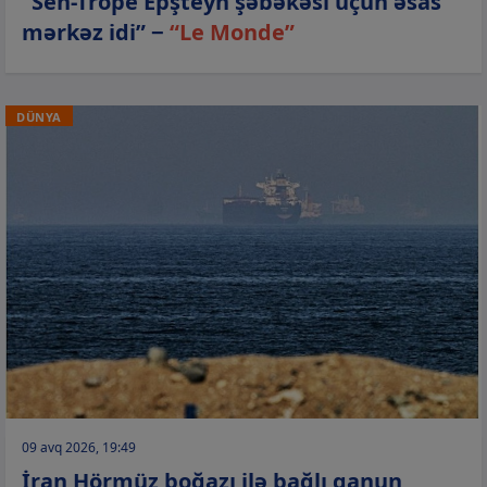
“Sen-Trope Epşteyn şəbəkəsi üçün əsas
mərkəz idi” −
“Le Monde”
DÜNYA
09 avq 2026, 19:49
İran Hörmüz boğazı ilə bağlı qanun