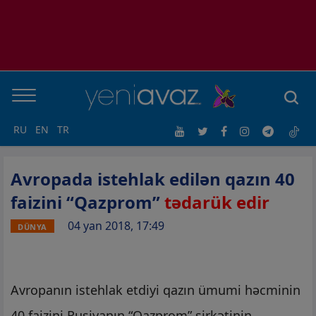
RU
EN
TR
Avropada istehlak edilən qazın 40
faizini “Qazprom”
tədarük edir
04 yan 2018, 17:49
DÜNYA
Avropanın istehlak etdiyi qazın ümumi həcminin
40 faizini Rusiyanın “Qazprom” şirkətinin