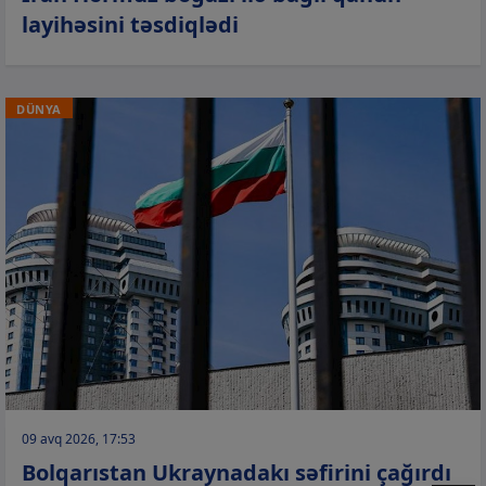
layihəsini təsdiqlədi
DÜNYA
09 avq 2026, 17:53
Bolqarıstan Ukraynadakı səfirini çağırdı