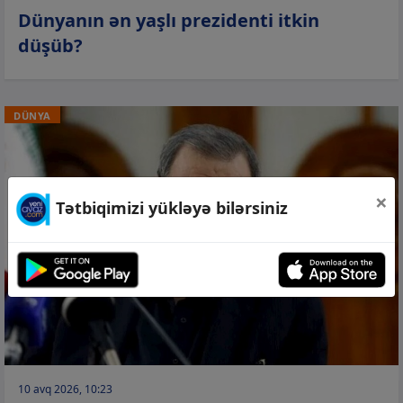
Dünyanın ən yaşlı prezidenti itkin
düşüb?
DÜNYA
×
Tətbiqimizi yükləyə bilərsiniz
10 avq 2026, 10:23