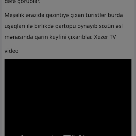
dəfə görüblər.
Meşəlik ərazidə gəzintiyə çıxan turistlər burda
uşaqları ilə birlikdə qartopu oynayıb sözün əsl
mənasında qarın keyfini çıxarıblar. Xezer TV
video