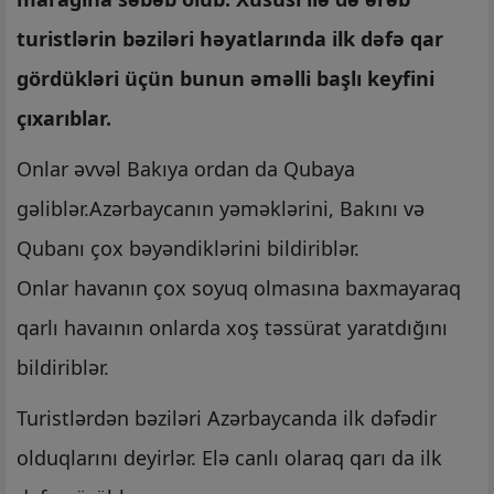
turistlərin bəziləri həyatlarında ilk dəfə qar
gördükləri üçün bunun əməlli başlı keyfini
çıxarıblar.
Onlar əvvəl Bakıya ordan da Qubaya
gəliblər.Azərbaycanın yəməklərini, Bakını və
Qubanı çox bəyəndiklərini bildiriblər.
Onlar havanın çox soyuq olmasına baxmayaraq
qarlı havaının onlarda xoş təssürat yaratdığını
bildiriblər.
Turistlərdən bəziləri Azərbaycanda ilk dəfədir
olduqlarını deyirlər. Elə canlı olaraq qarı da ilk