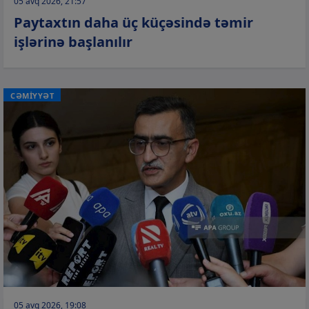
05 avq 2026, 21:57
Paytaxtın daha üç küçəsində təmir
işlərinə başlanılır
CƏMİYYƏT
05 avq 2026, 19:08