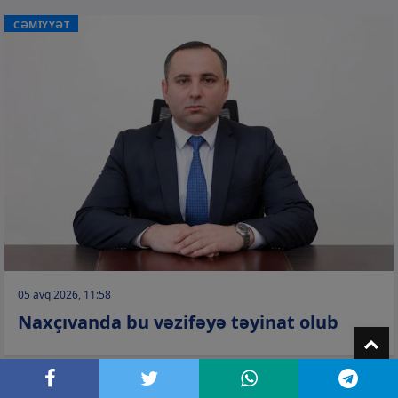
CƏMİYYƏT
05 avq 2026, 11:58
Naxçıvanda bu vəzifəyə təyinat olub
T
CƏMİYYƏT