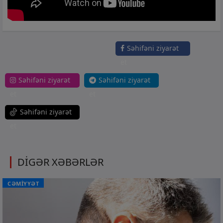
Səhifəni ziyarət
et
Səhifəni ziyarət
Səhifəni ziyarət
et
et
Səhifəni ziyarət
et
DİGƏR XƏBƏRLƏR
CƏMİYYƏT