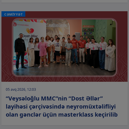
CƏMİYYƏT
05 avq 2026, 12:03
“Veysəloğlu MMC”nin “Dost Əllər”
layihəsi çərçivəsində neyromüxtəlifliyi
olan gənclər üçün masterklass keçirilib