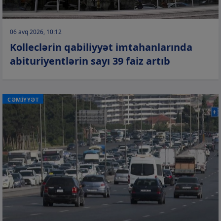
06 avq 2026, 10:12
Kolleclərin qabiliyyət imtahanlarında
abituriyentlərin sayı 39 faiz artıb
CƏMİYYƏT