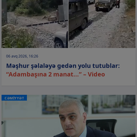
06 avq 2026, 16:26
Məşhur şəlaləyə gedən yolu tutublar:
“Adambaşına 2 manat...” – Video
CƏMİYYƏT