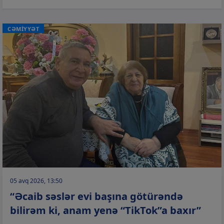
CƏMİYYƏT
05 avq 2026, 13:50
“Əcaib səslər evi başına götürəndə
bilirəm ki, anam yenə “TikTok”a baxır”