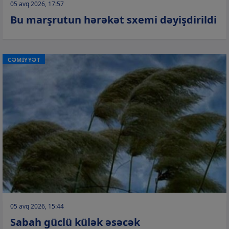
05 avq 2026, 17:57
Bu marşrutun hərəkət sxemi dəyişdirildi
CƏMİYYƏT
05 avq 2026, 15:44
Sabah güclü külək əsəcək