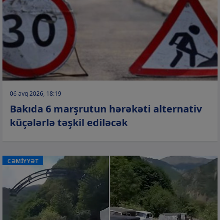
06 avq 2026, 18:19
Bakıda 6 marşrutun hərəkəti alternativ
küçələrlə təşkil ediləcək
CƏMİYYƏT