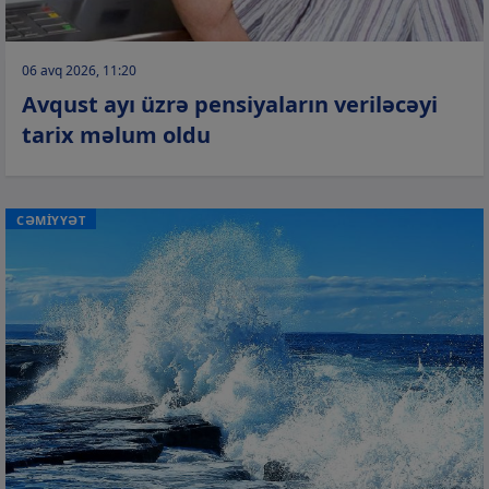
06 avq 2026, 11:20
Avqust ayı üzrə pensiyaların veriləcəyi
tarix məlum oldu
CƏMİYYƏT