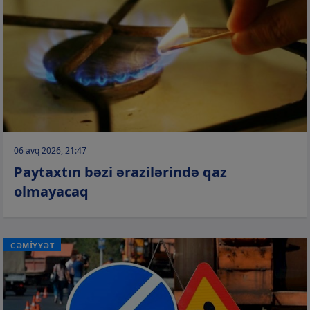
06 avq 2026, 21:47
Paytaxtın bəzi ərazilərində qaz
olmayacaq
CƏMİYYƏT