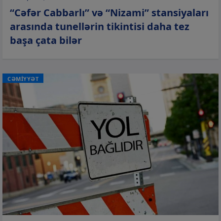
“Cəfər Cabbarlı” və “Nizami” stansiyaları
arasında tunellərin tikintisi daha tez
başa çata bilər
CƏMİYYƏT