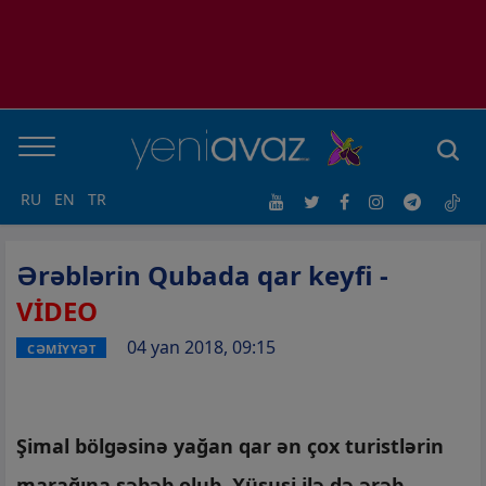
RU
EN
TR
Ərəblərin Qubada qar keyfi -
VİDEO
04 yan 2018, 09:15
CƏMİYYƏT
Şimal bölgəsinə yağan qar ən çox turistlərin
marağına səbəb olub. Xüsusi ilə də ərəb