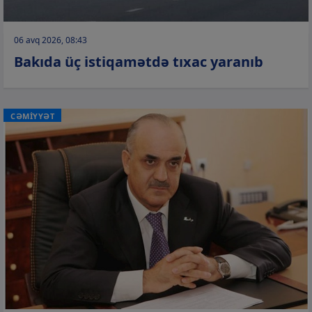
06 avq 2026, 08:43
Bakıda üç istiqamətdə tıxac yaranıb
CƏMİYYƏT