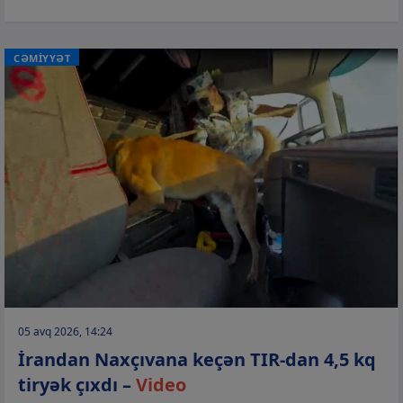
CƏMİYYƏT
05 avq 2026, 14:24
İrandan Naxçıvana keçən TIR-dan 4,5 kq
tiryək çıxdı –
Video