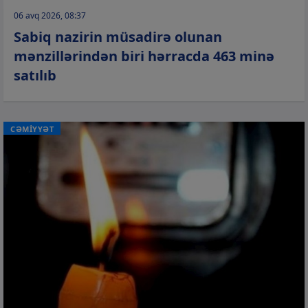
06 avq 2026, 08:37
Sabiq nazirin müsadirə olunan
mənzillərindən biri hərracda 463 minə
satılıb
CƏMİYYƏT