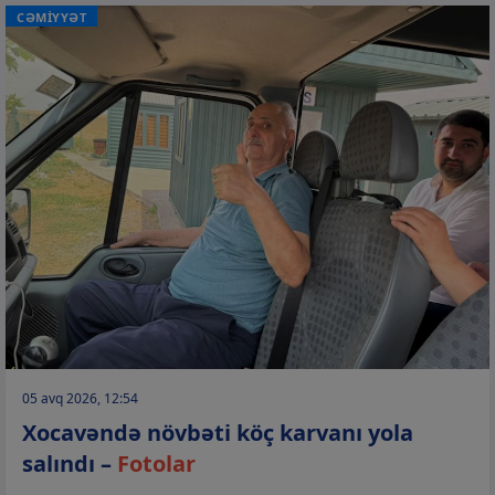
CƏMİYYƏT
05 avq 2026, 12:54
Xocavəndə növbəti köç karvanı yola
salındı –
Fotolar