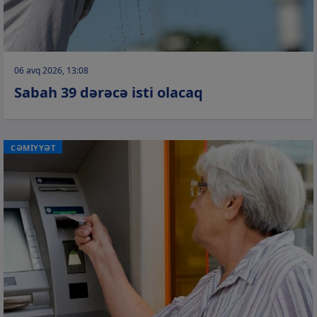
06 avq 2026, 13:08
Sabah 39 dərəcə isti olacaq
CƏMİYYƏT