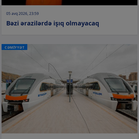
05 avq 2026, 23:59
Bəzi ərazilərdə işıq olmayacaq
CƏMİYYƏT