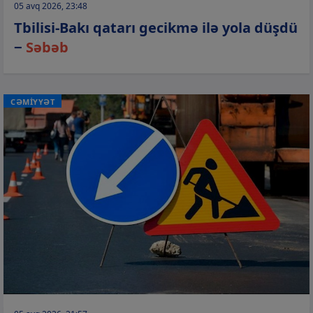
05 avq 2026, 23:48
Tbilisi-Bakı qatarı gecikmə ilə yola düşdü
−
Səbəb
CƏMİYYƏT