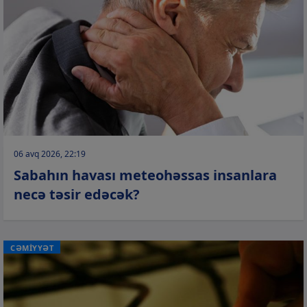
06 avq 2026, 22:19
Sabahın havası meteohəssas insanlara
necə təsir edəcək?
CƏMİYYƏT