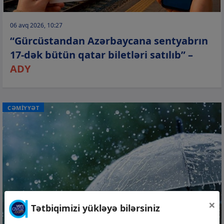
06 avq 2026, 10:27
“Gürcüstandan Azərbaycana sentyabrın
17-dək bütün qatar biletləri satılıb” –
ADY
CƏMİYYƏT
×
Tətbiqimizi yükləyə bilərsiniz