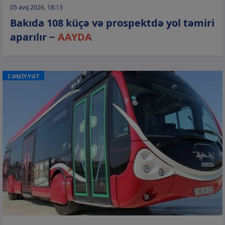
05 avq 2026, 18:13
Bakıda 108 küçə və prospektdə yol təmiri
aparılır −
AAYDA
CƏMİYYƏT