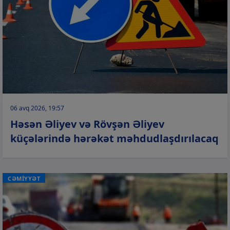
06 avq 2026, 19:57
Həsən Əliyev və Rövşən Əliyev
küçələrində hərəkət məhdudlaşdırılacaq
CƏMİYYƏT