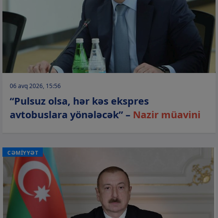
06 avq 2026, 15:56
“Pulsuz olsa, hər kəs ekspres
avtobuslara yönələcək” –
Nazir müavini
CƏMİYYƏT