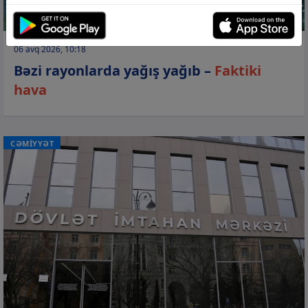
06 avq 2026, 10:18
Bəzi rayonlarda yağış yağıb –
Faktiki
hava
CƏMİYYƏT