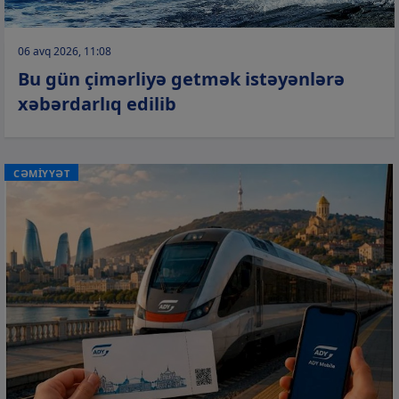
06 avq 2026, 11:08
Bu gün çimərliyə getmək istəyənlərə
xəbərdarlıq edilib
CƏMİYYƏT