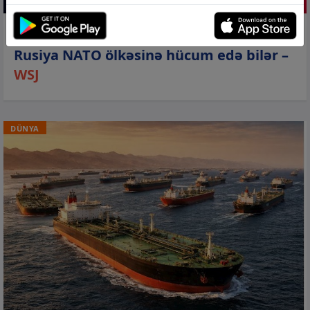
07 avq 2026, 17:17
Rusiya NATO ölkəsinə hücum edə bilər –
WSJ
DÜNYA