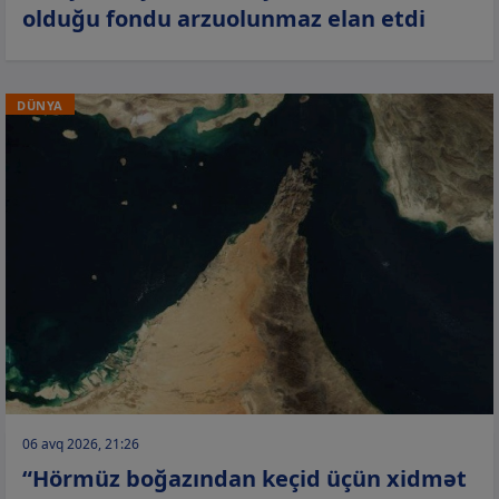
olduğu fondu arzuolunmaz elan etdi
DÜNYA
06 avq 2026, 21:26
“Hörmüz boğazından keçid üçün xidmət