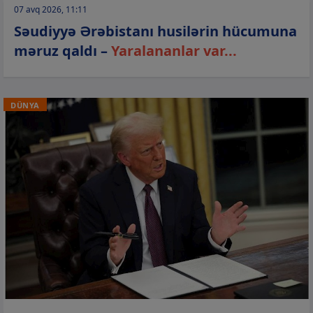
07 avq 2026, 11:11
Səudiyyə Ərəbistanı husilərin hücumuna
məruz qaldı –
Yaralananlar var...
DÜNYA