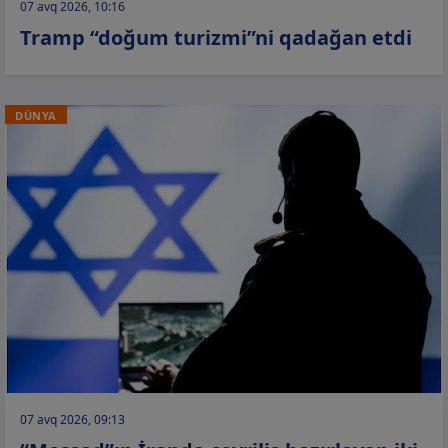
07 avq 2026, 10:16
Tramp “doğum turizmi”ni qadağan etdi
DÜNYA
07 avq 2026, 09:13