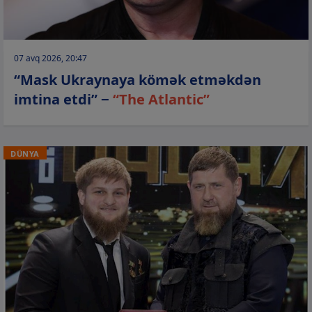
07 avq 2026, 20:47
“Mask Ukraynaya kömək etməkdən
imtina etdi” −
“The Atlantic”
DÜNYA