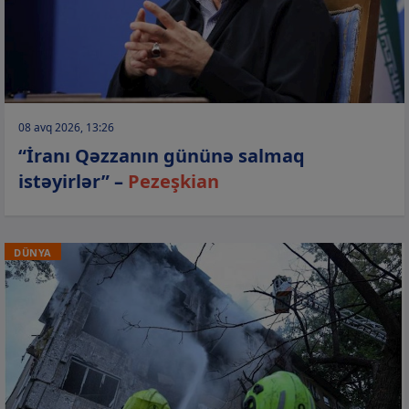
08 avq 2026, 13:26
“İranı Qəzzanın gününə salmaq
istəyirlər” –
Pezeşkian
DÜNYA