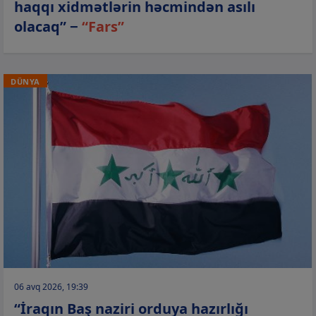
haqqı xidmətlərin həcmindən asılı
olacaq” −
“Fars”
DÜNYA
06 avq 2026, 19:39
“İraqın Baş naziri orduya hazırlığı