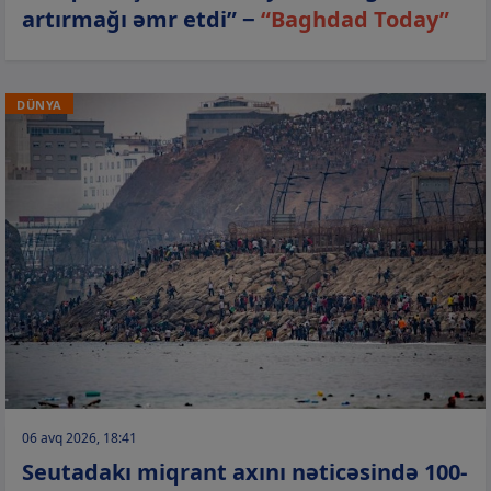
artırmağı əmr etdi” −
“Baghdad Today”
DÜNYA
06 avq 2026, 18:41
Seutadakı miqrant axını nəticəsində 100-