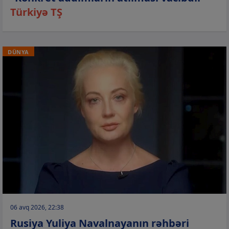
Türkiyə TŞ
DÜNYA
06 avq 2026, 22:38
Rusiya Yuliya Navalnayanın rəhbəri