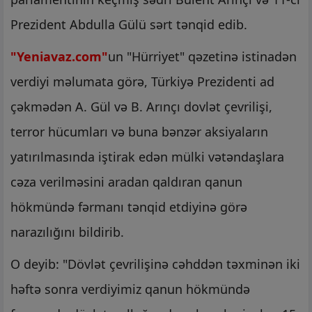
Prezident Abdulla Gülü sərt tənqid edib.
"Yeniavaz.com"
un "Hürriyet" qəzetinə istinadən
verdiyi məlumata görə, Türkiyə Prezidenti ad
çəkmədən A. Gül və B. Arınçı dovlət çevrilişi,
terror hücumları və buna bənzər aksiyaların
yatırılmasında iştirak edən mülki vətəndaşlara
cəza verilməsini aradan qaldıran qanun
hökmündə fərmanı tənqid etdiyinə görə
narazılığını bildirib.
O deyib: "Dövlət çevrilişinə cəhddən təxminən iki
həftə sonra verdiyimiz qanun hökmündə