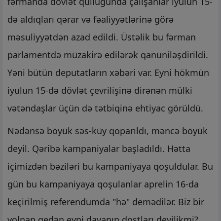
fərmanda dövlət qulluğunda çalışanlar iyulun 15-
də aldıqları qərar və fəaliyyətlərinə görə
məsuliyyətdən azad edildi. Üstəlik bu fərman
parlamentdə müzakirə edilərək qanuniləşdirildi.
Yəni bütün deputatların xəbəri var. Eyni hökmün
iyulun 15-də dövlət çevrilişinə dirənən mülki
vətəndaşlar üçün də tətbiqinə ehtiyac görüldü.
Nədənsə böyük səs-küy qoparıldı, məncə böyük
deyil. Qəribə kampaniyalar başladıldı. Hətta
içimizdən bəziləri bu kampaniyaya qoşuldular. Bu
gün bu kampaniyaya qoşulanlar aprelin 16-da
keçirilmiş referendumda "hə" demədilər. Biz bir
yolnan gedən eyni davanın dostları deyilikmi?