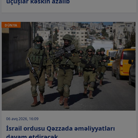
uçuşlar kəskin azalıb
DÜNYA
06 avq 2026, 16:09
İsrail ordusu Qəzzada əməliyyatları
davam etdirəcək