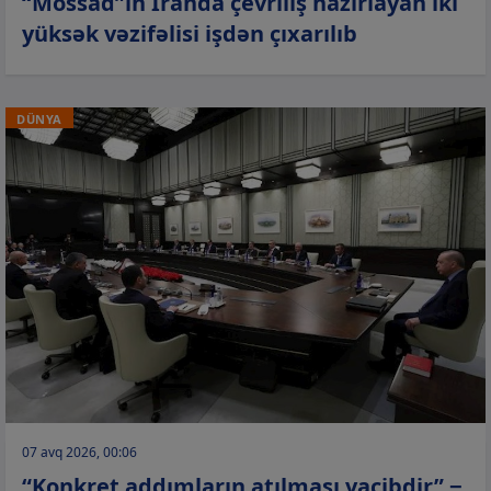
“Mossad”ın İranda çevriliş hazırlayan iki
yüksək vəzifəlisi işdən çıxarılıb
DÜNYA
07 avq 2026, 00:06
“Konkret addımların atılması vacibdir” −