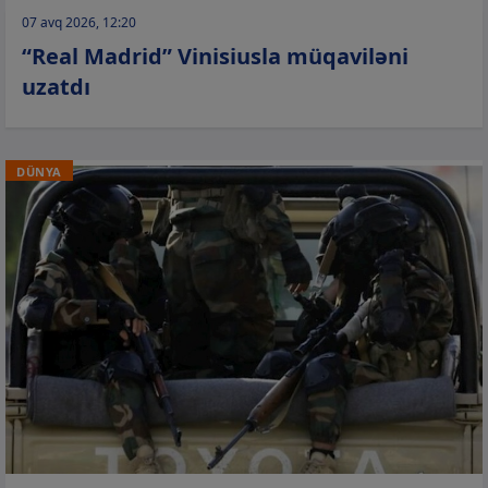
07 avq 2026, 12:20
“Real Madrid” Vinisiusla müqaviləni
uzatdı
DÜNYA