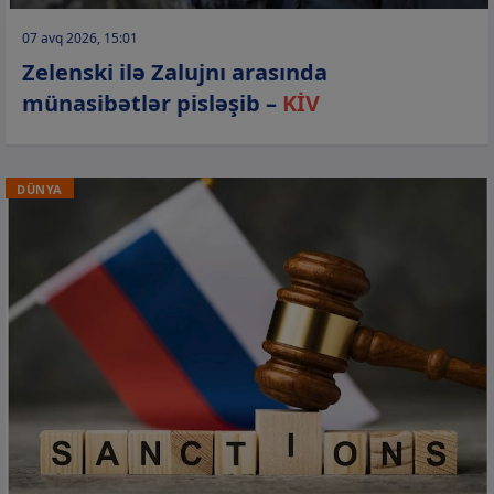
07 avq 2026, 15:01
Zelenski ilə Zalujnı arasında
münasibətlər pisləşib –
KİV
DÜNYA