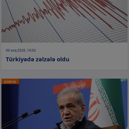
09 avq 2026, 10:02
Türkiyədə zəlzələ oldu
DÜNYA