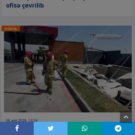
ofisə çevrilib
DÜNYA
T
06 avq 2026, 13:24
Ermənistanda partlayış –
Ölən və