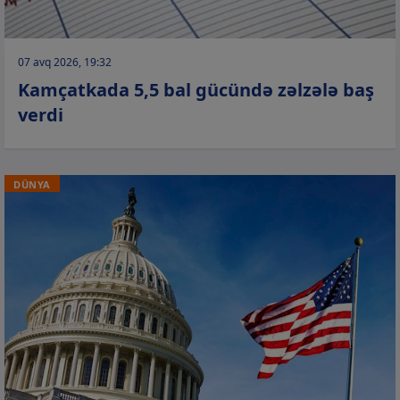
07 avq 2026, 19:32
Kamçatkada 5,5 bal gücündə zəlzələ baş
verdi
DÜNYA