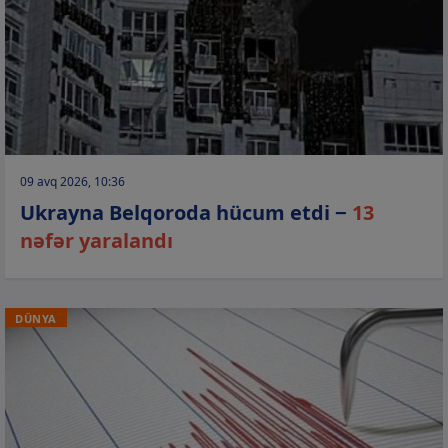
09 avq 2026, 10:36
Ukrayna Belqoroda hücum etdi −
13
nəfər yaralandı
DÜNYA