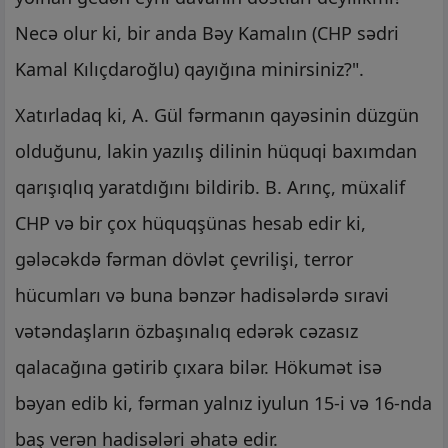
Necə olur ki, bir anda Bəy Kamalın (CHP sədri
Kamal Kılıçdaroğlu) qayığına minirsiniz?".
Xatırladaq ki, A. Gül fərmanın qayəsinin düzgün
olduğunu, lakin yazılış dilinin hüquqi baxımdan
qarışıqlıq yaratdığını bildirib. B. Arınç, müxalif
CHP və bir çox hüquqşünas hesab edir ki,
gələcəkdə fərman dövlət çevrilişi, terror
hücumları və buna bənzər hadisələrdə sıravi
vətəndaşların özbaşınalıq edərək cəzasız
qalacağına gətirib çıxara bilər. Hökumət isə
bəyan edib ki, fərman yalnız iyulun 15-i və 16-nda
baş verən hadisələri əhatə edir.