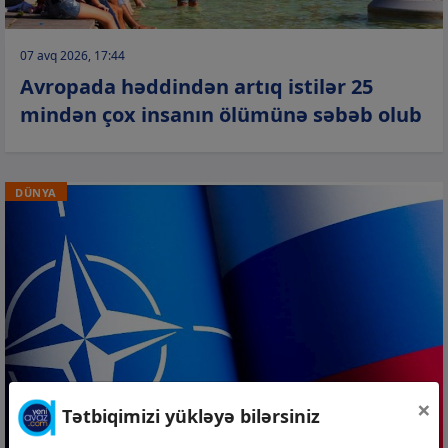
07 avq 2026, 17:44
Avropada həddindən artıq istilər 25
mindən çox insanın ölümünə səbəb olub
DÜNYA
×
Tətbiqimizi yükləyə bilərsiniz