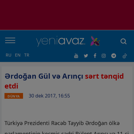
RU
EN
TR
Ərdoğan Gül və Arınçı
sərt tənqid
etdi
30 dek 2017, 16:55
DÜNYA
Türkiyə Prezidenti Rəcəb Tayyib Ərdoğan ölkə
parlamentinin keçmiş sədri Bülent Arınçı və 11-ci