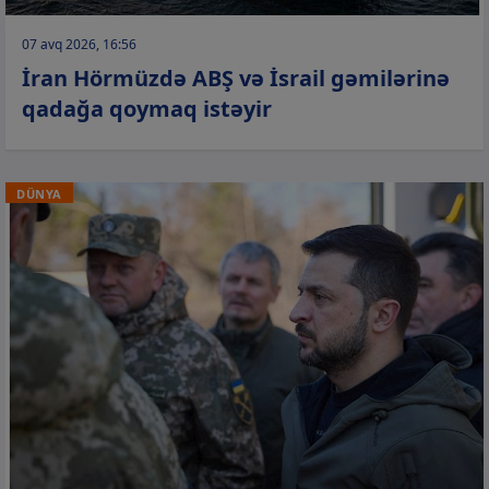
07 avq 2026, 16:56
İran Hörmüzdə ABŞ və İsrail gəmilərinə
qadağa qoymaq istəyir
DÜNYA