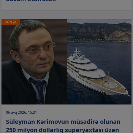
DÜNYA
06 avq 2026, 15:31
Süleyman Kərimovun müsadirə olunan
250 milyon dollarlıq superyaxtası üzən