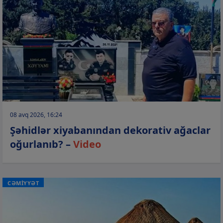
08 avq 2026, 16:24
Şəhidlər xiyabanından dekorativ ağaclar
oğurlanıb? –
Video
CƏMİYYƏT