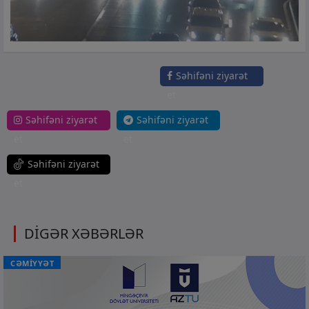
Səhifəni ziyarət
et
Səhifəni ziyarət
Səhifəni ziyarət
et
et
Səhifəni ziyarət
et
DİGƏR XƏBƏRLƏR
CƏMİYYƏT