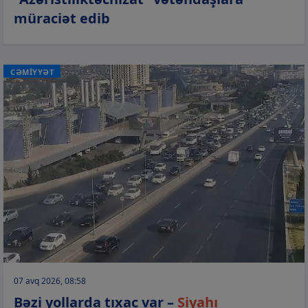
müraciət edib
CƏMİYYƏT
07 avq 2026, 08:58
Bəzi yollarda tıxac var –
Siyahı