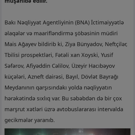
müşahidə edilir.
Bakı Nəqliyyat Agentliyinin (BNA) İctimaiyyətlə
əlaqələr və maarifləndirmə şöbəsinin müdiri
Mais Ağayev bildirib ki, Ziya Bünyadov, Neftçilər,
Tbilisi prospektləri, Fətəli xan Xoyski, Yusif
Səfərov, Afiyəddin Cəlilov, Üzeyir Hacıbəyov
küçələri, Azneft dairəsi, Bayıl, Dövlət Bayrağı
Meydanının qarşısındakı yolda nəqliyyatın
hərəkətində sıxlıq var. Bu səbəbdən də bir çox
marşrut xətləri üzrə avtobuslararası intervalda
gecikmələr yaranıb.