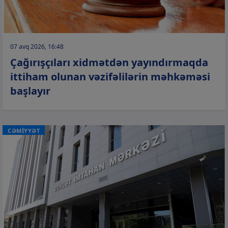
07 avq 2026, 16:48
Çağırışçıları xidmətdən yayındırmaqda
ittiham olunan vəzifəlilərin məhkəməsi
başlayır
CƏMİYYƏT