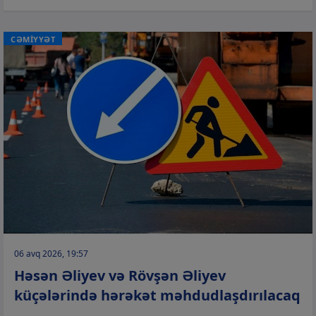
CƏMİYYƏT
06 avq 2026, 19:57
Həsən Əliyev və Rövşən Əliyev
küçələrində hərəkət məhdudlaşdırılacaq