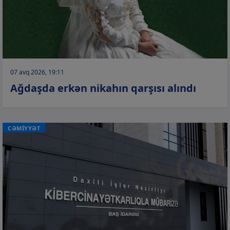
07 avq 2026, 19:11
Ağdaşda erkən nikahın qarşısı alındı
CƏMİYYƏT