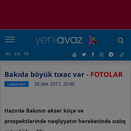
RU
EN
TR
Bakıda böyük tıxac var
- FOTOLAR
28 dek 2017, 20:46
CƏMİYYƏT
Hazırda Bakının əksər küçə və
prospektlərində nəqliyyatın hərəkətində sıxlıq