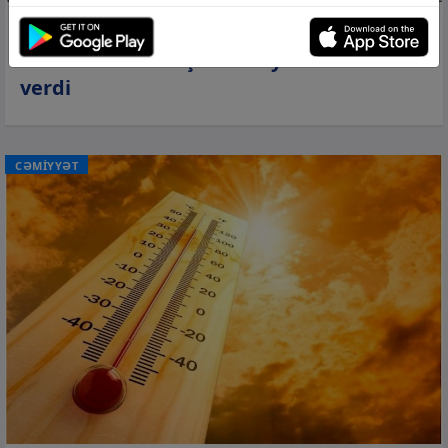
07 avq 2026, 13:57
Prezident Samir Şərifova yüksək vəzifə
verdi
CƏMİYYƏT