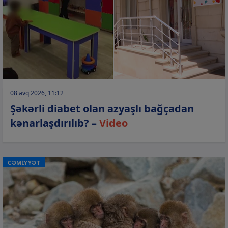
08 avq 2026, 11:12
Şəkərli diabet olan azyaşlı bağçadan
kənarlaşdırılıb? –
Video
CƏMİYYƏT