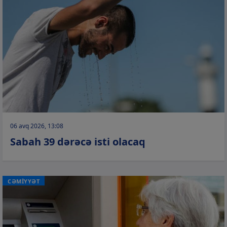
06 avq 2026, 13:08
Sabah 39 dərəcə isti olacaq
CƏMİYYƏT