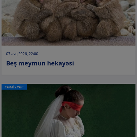
07 avq 2026, 22:00
Beş meymun hekayəsi
CƏMİYYƏT