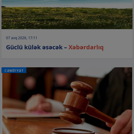
07 avq 2026, 17:11
Güclü külək əsəcək –
Xəbərdarlıq
CƏMİYYƏT