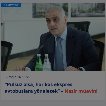
CƏMİYYƏT
06 avq 2026, 15:56
“Pulsuz olsa, hər kəs ekspres
avtobuslara yönələcək” –
Nazir müavini