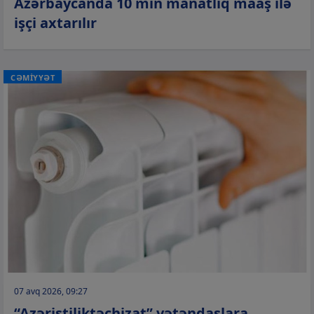
Azərbaycanda 10 min manatlıq maaş ilə
işçi axtarılır
CƏMİYYƏT
07 avq 2026, 09:27
“Azəristiliktəchizat” vətəndaşlara