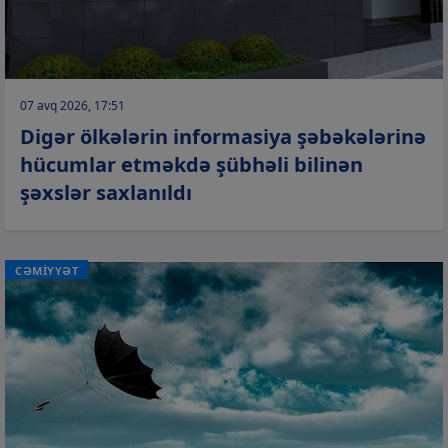
07 avq 2026, 17:51
Digər ölkələrin informasiya şəbəkələrinə
hücumlar etməkdə şübhəli bilinən
şəxslər saxlanıldı
CƏMİYYƏT