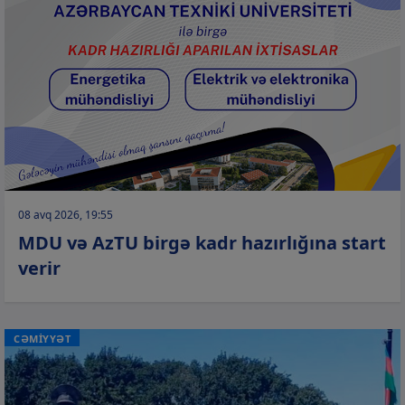
08 avq 2026, 19:55
MDU və AzTU birgə kadr hazırlığına start
verir
CƏMİYYƏT