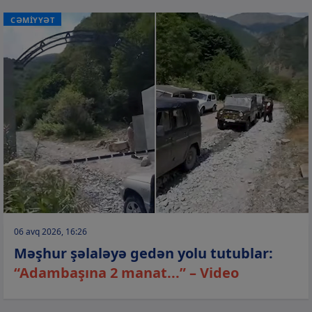
CƏMİYYƏT
06 avq 2026, 16:26
Məşhur şəlaləyə gedən yolu tutublar:
“Adambaşına 2 manat...” – Video