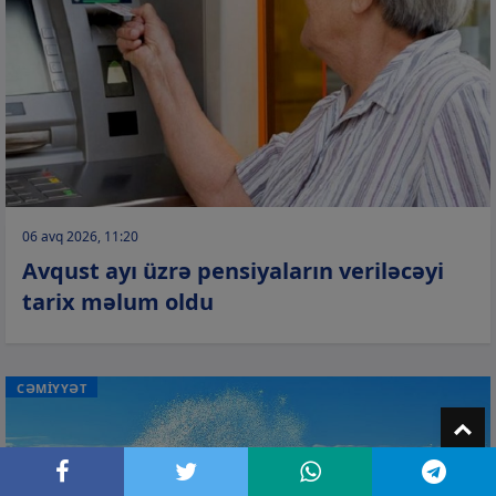
06 avq 2026, 11:20
Avqust ayı üzrə pensiyaların veriləcəyi
tarix məlum oldu
CƏMİYYƏT
T