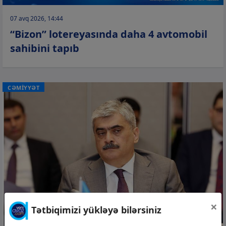
07 avq 2026, 14:44
“Bizon” lotereyasında daha 4 avtomobil
sahibini tapıb
CƏMİYYƏT
×
Tətbiqimizi yükləyə bilərsiniz