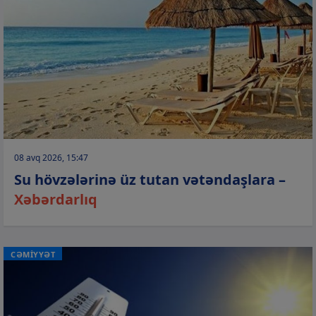
08 avq 2026, 15:47
Su hövzələrinə üz tutan vətəndaşlara –
Xəbərdarlıq
CƏMİYYƏT