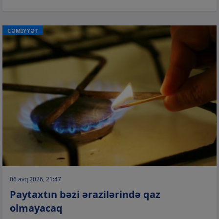
CƏMİYYƏT
06 avq 2026, 21:47
Paytaxtın bəzi ərazilərində qaz
olmayacaq