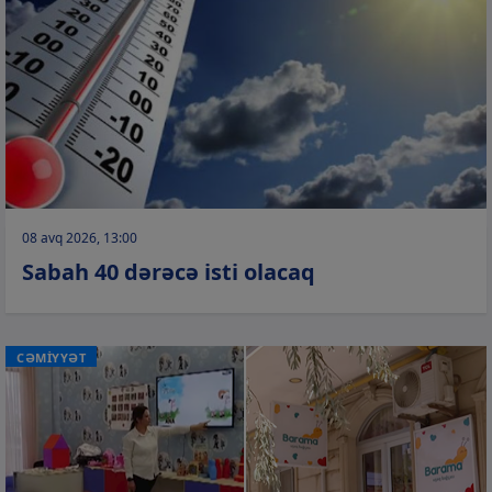
08 avq 2026, 13:00
Sabah 40 dərəcə isti olacaq
CƏMİYYƏT