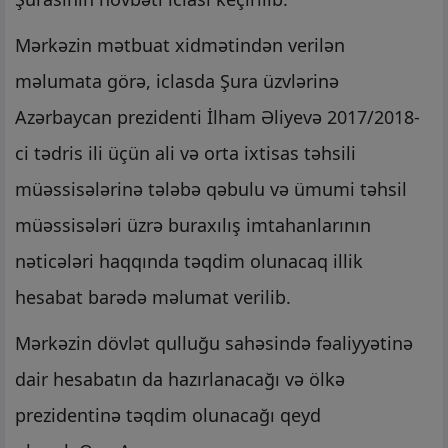
Mərkəzin mətbuat xidmətindən verilən
məlumata görə, iclasda Şura üzvlərinə
Azərbaycan prezidenti İlham Əliyevə 2017/2018-
ci tədris ili üçün ali və orta ixtisas təhsili
müəssisələrinə tələbə qəbulu və ümumi təhsil
müəssisələri üzrə buraxılış imtahanlarının
nəticələri haqqında təqdim olunacaq illik
hesabat barədə məlumat verilib.
Mərkəzin dövlət qulluğu sahəsində fəaliyyətinə
dair hesabatın da hazırlanacağı və ölkə
prezidentinə təqdim olunacağı qeyd