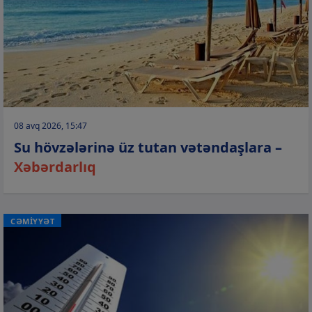
08 avq 2026, 15:47
Su hövzələrinə üz tutan vətəndaşlara –
Xəbərdarlıq
CƏMİYYƏT