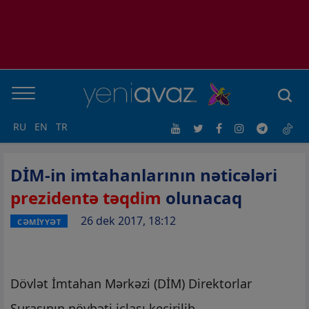
RU
EN
TR
DİM-in imtahanlarının nəticələri
prezidentə təqdim
olunacaq
26 dek 2017, 18:12
CƏMİYYƏT
Dövlət İmtahan Mərkəzi (DİM) Direktorlar
Şurasının növbəti iclası keçirilib.