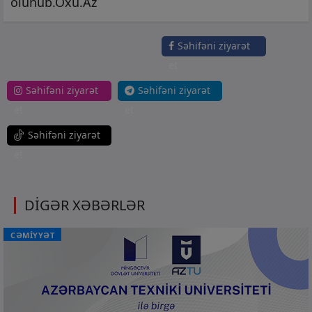
olunub.Oxu.Az
Səhifəni ziyarət
et
Səhifəni ziyarət
Səhifəni ziyarət
et
et
Səhifəni ziyarət
et
DİGƏR XƏBƏRLƏR
CƏMİYYƏT