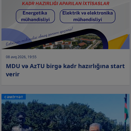
08 avq 2026, 19:55
MDU və AzTU birgə kadr hazırlığına start
verir
CƏMİYYƏT