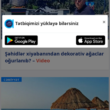
×
Tətbiqimizi yükləyə bilərsiniz
08 avq 2026, 16:24
Şəhidlər xiyabanından dekorativ ağaclar
oğurlanıb? –
Video
CƏMİYYƏT