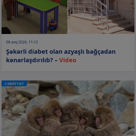
08 avq 2026, 11:12
Şəkərli diabet olan azyaşlı bağçadan
kənarlaşdırılıb? –
Video
CƏMİYYƏT