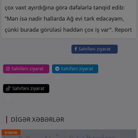
çox vaxt ayırdığına görə dəfələrlə tənqid edib:
"Mən isə nadir hallarda Ağ evi tərk edəcəyəm,
çünki burada görüləsi həddən çox iş var". Report
Səhifəni ziyarət
et
Səhifəni ziyarət
Səhifəni ziyarət
et
et
Səhifəni ziyarət
et
DİGƏR XƏBƏRLƏR
DÜNYA