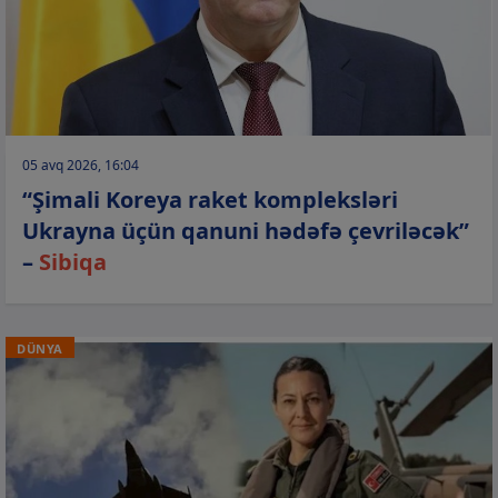
05 avq 2026, 16:04
“Şimali Koreya raket kompleksləri
Ukrayna üçün qanuni hədəfə çevriləcək”
–
Sibiqa
DÜNYA