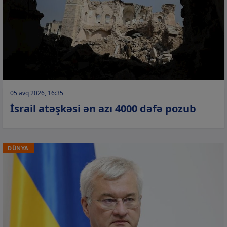
05 avq 2026, 16:35
İsrail atəşkəsi ən azı 4000 dəfə pozub
DÜNYA