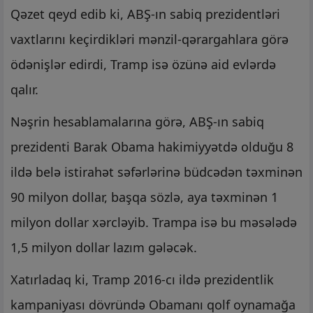
Qəzet qeyd edib ki, ABŞ-ın sabiq prezidentləri
vaxtlarını keçirdikləri mənzil-qərargahlara görə
ödənişlər edirdi, Tramp isə özünə aid evlərdə
qalır.
Nəşrin hesablamalarına görə, ABŞ-ın sabiq
prezidenti Barak Obama hakimiyyətdə olduğu 8
ildə belə istirahət səfərlərinə büdcədən təxminən
90 milyon dollar, başqa sözlə, aya təxminən 1
milyon dollar xərcləyib. Trampa isə bu məsələdə
1,5 milyon dollar lazım gələcək.
Xatırladaq ki, Tramp 2016-cı ildə prezidentlik
kampaniyası dövründə Obamanı qolf oynamağa