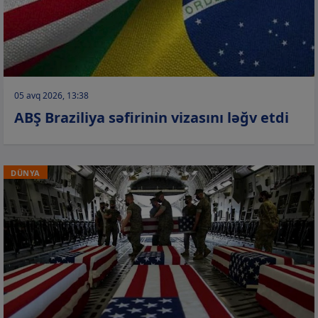
05 avq 2026, 13:38
ABŞ Braziliya səfirinin vizasını ləğv etdi
DÜNYA