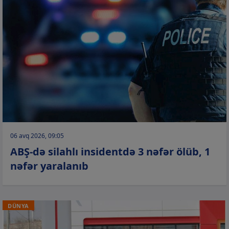
06 avq 2026, 09:05
ABŞ-də silahlı insidentdə 3 nəfər ölüb, 1
nəfər yaralanıb
DÜNYA