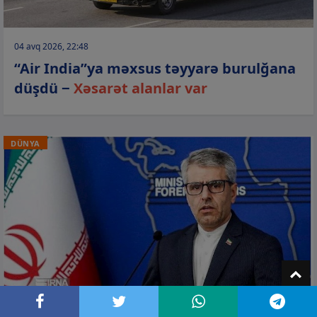
04 avq 2026, 22:48
“Air India”ya məxsus təyyarə burulğana
düşdü −
Xəsarət alanlar var
DÜNYA
T