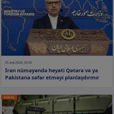
05 avq 2026, 20:36
İran nümayəndə heyəti Qətərə və ya
Pakistana səfər etməyi planlaşdırmır
DÜNYA