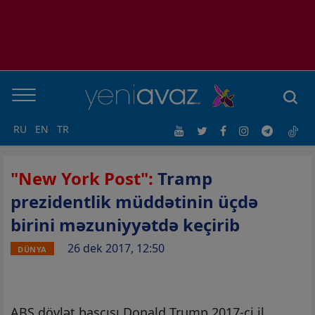
RU
EN
TR
"New York Post":
Tramp
prezidentlik müddətinin üçdə
birini məzuniyyətdə keçirib
26 dek 2017, 12:50
DÜNYA
ABŞ dövlət başçısı Donald Trump 2017-ci il