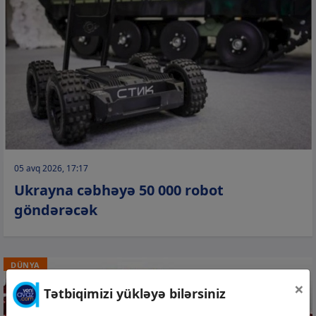
05 avq 2026, 17:17
Ukrayna cəbhəyə 50 000 robot
göndərəcək
DÜNYA
×
Tətbiqimizi yükləyə bilərsiniz