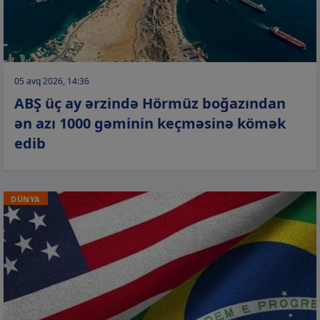
05 avq 2026, 14:36
ABŞ üç ay ərzində Hörmüz boğazından
ən azı 1000 gəminin keçməsinə kömək
edib
DÜNYA