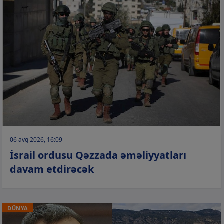
06 avq 2026, 16:09
İsrail ordusu Qəzzada əməliyyatları
davam etdirəcək
DÜNYA