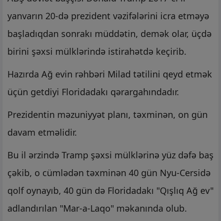
yanvarın 20-də prezident vəzifələrini icra etməyə
başladıqdan sonrakı müddətin, demək olar, üçdə
birini şəxsi mülklərində istirahətdə keçirib.
Hazırda Ağ evin rəhbəri Milad tətilini qeyd etmək
üçün getdiyi Floridadakı qərargahındadır.
Prezidentin məzuniyyət planı, təxminən, on gün
davam etməlidir.
Bu il ərzində Tramp şəxsi mülklərinə yüz dəfə baş
çəkib, o cümlədən təxminən 40 gün Nyu-Cersidə
qolf oynayıb, 40 gün də Floridadakı "Qışlıq Ağ ev"
adlandırılan "Mar-a-Laqo" məkanında olub.