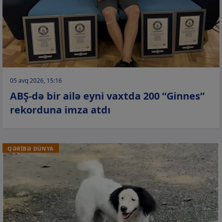
05 avq 2026, 15:16
ABŞ-də bir ailə eyni vaxtda 200 “Ginnes”
rekorduna imza atdı
QƏRİBƏ DÜNYA