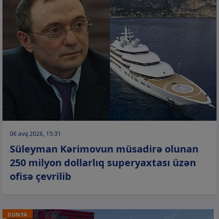
06 avq 2026, 15:31
Süleyman Kərimovun müsadirə olunan
250 milyon dollarlıq superyaxtası üzən
ofisə çevrilib
DÜNYA