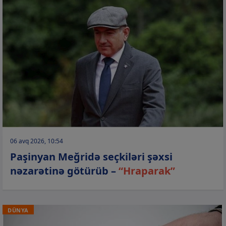
06 avq 2026, 10:54
Paşinyan Meğridə seçkiləri şəxsi
nəzarətinə götürüb –
“Hraparak”
DÜNYA