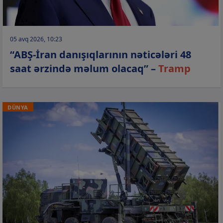
05 avq 2026, 10:23
“ABŞ-İran danışıqlarının nəticələri 48
saat ərzində məlum olacaq” –
Tramp
DÜNYA