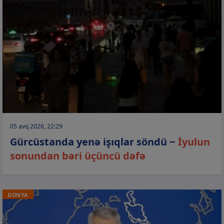
05 avq 2026, 22:29
Gürcüstanda yenə işıqlar söndü −
İyulun
sonundan bəri üçüncü dəfə
DÜNYA