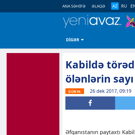
AZ
RU
E
ANA SƏHİFƏ
ƏLAQƏ
DİGƏR
Kabildə törəd
ölənlərin say
26 dek 2017, 09:19
DÜNYA
Əfqanıstanın paytaxtı Kabil