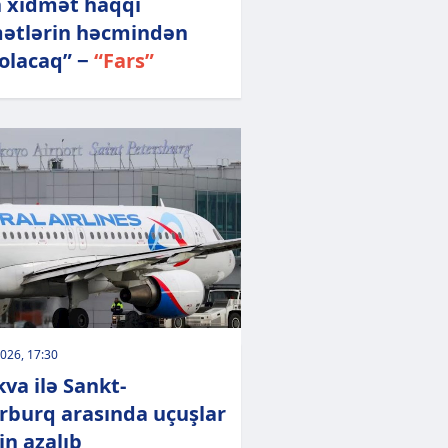
 xidmət haqqı
ətlərin həcmindən
 olacaq” −
“Fars”
026, 17:30
va ilə Sankt-
rburq arasında uçuşlar
in azalıb