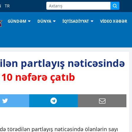
N
TR
GÜNDƏM
DÜNYA
İQTİSADİYYAT
VİDEO XƏBƏR
ilən partlayış nəticəsində
ı
10 nəfərə çatıb
də törədilən partlayış nəticəsində ölənlərin sayı