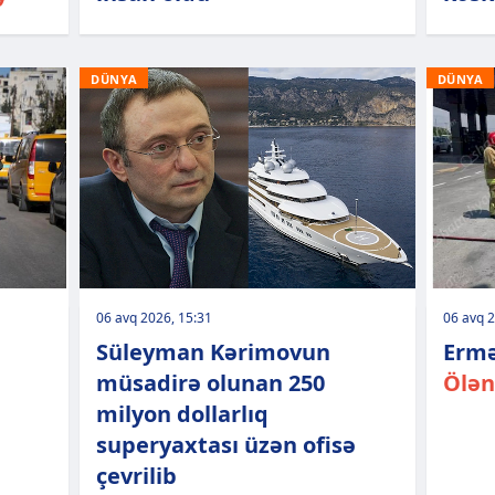
DÜNYA
DÜNYA
06 avq 2026, 15:31
06 avq 2
Süleyman Kərimovun
Ermə
müsadirə olunan 250
Ölən
milyon dollarlıq
superyaxtası üzən ofisə
çevrilib