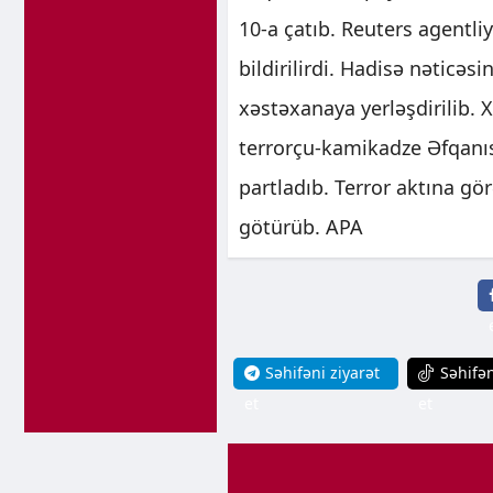
10-a çatıb. Reuters agentli
bildirilirdi. Hadisə nəticəs
xəstəxanaya yerləşdirilib. X
terrorçu-kamikadze Əfqanıs
partladıb. Terror aktına gör
götürüb. APA
Səhifəni ziyarət
Səhifən
et
et