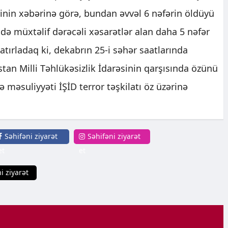
yinin xəbərinə görə, bundan əvvəl 6 nəfərin öldüyü
ində müxtəlif dərəcəli xəsarətlər alan daha 5 nəfər
atırladaq ki, dekabrın 25-i səhər saatlarında
tan Milli Təhlükəsizlik İdarəsinin qarşısında özünü
ə məsuliyyəti İŞİD terror təşkilatı öz üzərinə
Səhifəni ziyarət
Səhifəni ziyarət
et
et
i ziyarət