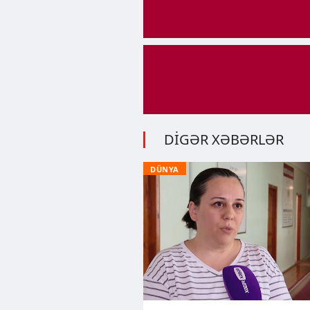
DİGƏR XƏBƏRLƏR
DÜNYA