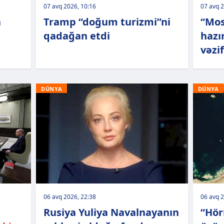
07 avq 2026, 10:16
07 avq 2
n
Tramp “doğum turizmi”ni
“Mos
qadağan etdi
hazı
vəzif
DÜNYA
DÜNYA
06 avq 2026, 22:38
06 avq 2
Rusiya Yuliya Navalnayanın
“Hör