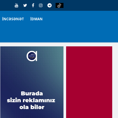
İNCƏSƏNƏT
İDMAN