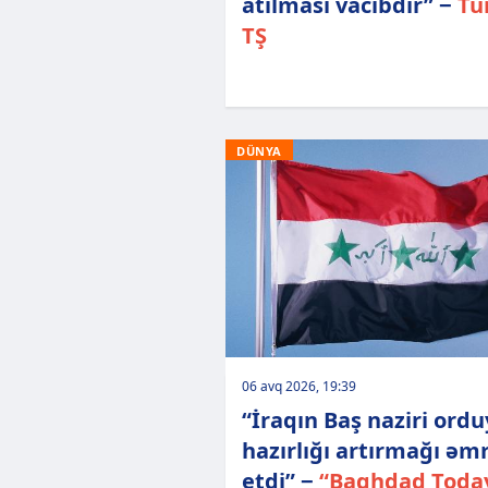
atılması vacibdir” −
Tü
TŞ
DÜNYA
06 avq 2026, 19:39
“İraqın Baş naziri ord
hazırlığı artırmağı əm
etdi” −
“Baghdad Toda