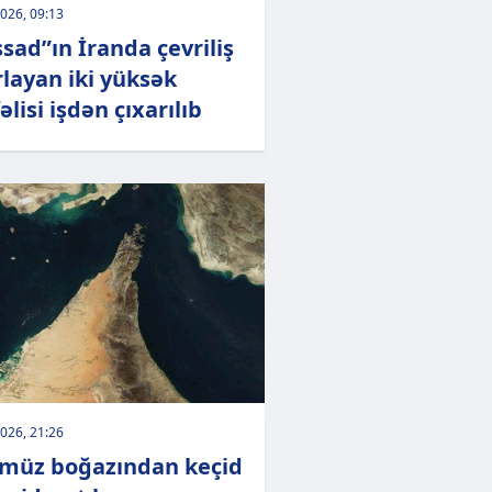
026, 09:13
sad”ın İranda çevriliş
rlayan iki yüksək
əlisi işdən çıxarılıb
026, 21:26
müz boğazından keçid