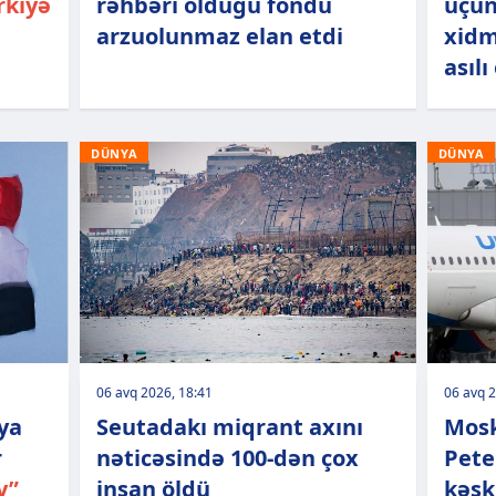
rkiyə
rəhbəri olduğu fondu
üçün
arzuolunmaz elan etdi
xidm
asılı
DÜNYA
DÜNYA
06 avq 2026, 18:41
06 avq 2
uya
Seutadakı miqrant axını
Mosk
r
nəticəsində 100-dən çox
Pete
y”
insan öldü
kəsk