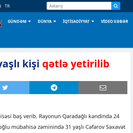
N
TR
GÜNDƏM
DÜNYA
İQTİSADİYYAT
VİDEO XƏBƏR
şlı kişi
qətlə yetirilib
səsi baş verib. Rayonun Qaradağlı kəndində 24
oğlu mübahisə zəminində 31 yaşlı Cəfərov Səxavət