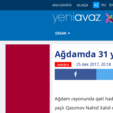
AZ
RU
E
ANA SƏHİFƏ
ƏLAQƏ
DİGƏR
Ağdamda 31 ya
25 dek 2017, 20:18
HADİSƏ
Ağdam rayonunda qətl hadi
yaşlı Qasımov Nahid Xalid 