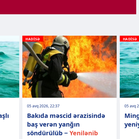
HADİSƏ
HADİSƏ
05 avq 2026, 22:37
05 avq 2
şlı
Bakıda məscid ərazisində
Ming
baş verən yanğın
yeni
söndürülüb −
Yenilənib