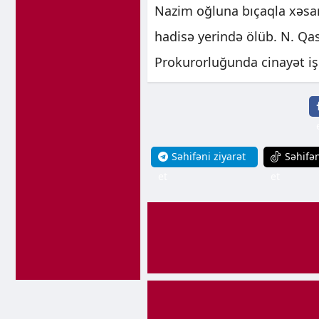
Nazim oğluna bıçaqla xəsarə
hadisə yerində ölüb. N. Qa
Prokurorluğunda cinayət işi 
Səhifəni ziyarət
Səhifən
et
et