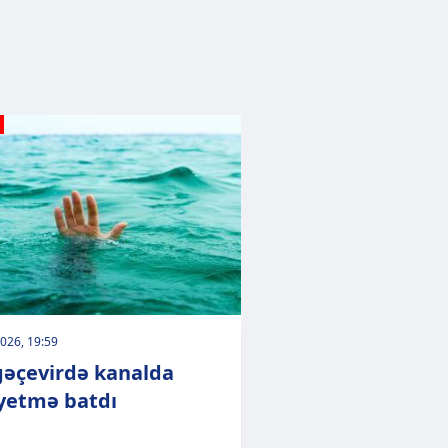
026, 19:59
əçevirdə kanalda
yetmə batdı