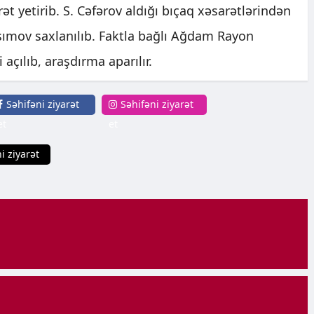
t yetirib. S. Cəfərov aldığı bıçaq xəsarətlərindən
sımov saxlanılıb. Faktla bağlı Ağdam Rayon
açılıb, araşdırma aparılır.
Səhifəni ziyarət
Səhifəni ziyarət
et
et
i ziyarət