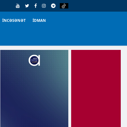
İNCƏSƏNƏT
İDMAN