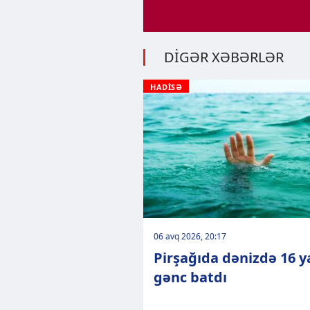
DİGƏR XƏBƏRLƏR
HADİSƏ
06 avq 2026, 20:17
Pirşağıda dənizdə 16 ya
gənc batdı