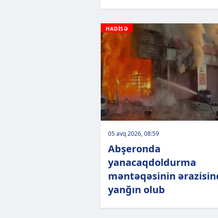
HADİSƏ
05 avq 2026, 08:59
Abşeronda
yanacaqdoldurma
məntəqəsinin ərazisin
yanğın olub