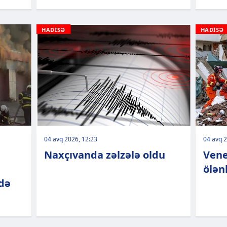
HADİSƏ
HADİSƏ
04 avq 2026, 12:23
04 avq 2
Naxçıvanda zəlzələ oldu
Vene
ölənl
də