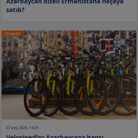
Azərbaycan dizeli Ermənistana neçəyə
satıb?
TİCARƏT
07 avq 2026, 14:29
Velosipedlər Azərbaycana hansı