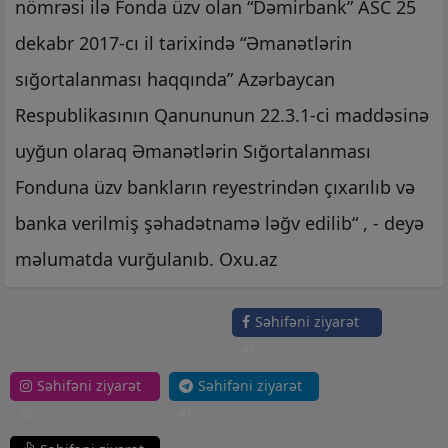
nömrəsi ilə Fonda üzv olan “Dəmirbank” ASC 25
dekabr 2017-cı il tarixində “Əmanətlərin
sığortalanması haqqında” Azərbaycan
Respublikasının Qanununun 22.3.1-ci maddəsinə
uyğun olaraq Əmanətlərin Sığortalanması
Fonduna üzv bankların reyestrindən çıxarılıb və
banka verilmiş şəhadətnamə ləğv edilib“ , - deyə
məlumatda vurğulanıb. Oxu.az
Səhifəni ziyarət
et
Səhifəni ziyarət
Səhifəni ziyarət
et
et