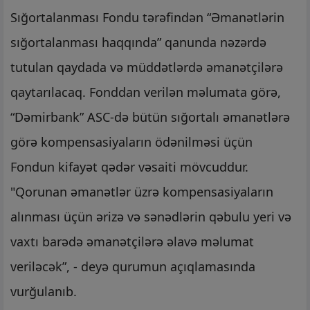
Sığortalanması Fondu tərəfindən “Əmanətlərin
sığortalanması haqqında” qanunda nəzərdə
tutulan qaydada və müddətlərdə əmanətçilərə
qaytarılacaq. Fonddan verilən məlumata görə,
“Dəmirbank” ASC-də bütün sığortalı əmanətlərə
görə kompensasiyaların ödənilməsi üçün
Fondun kifayət qədər vəsaiti mövcuddur.
"Qorunan əmanətlər üzrə kompensasiyaların
alınması üçün ərizə və sənədlərin qəbulu yeri və
vaxtı barədə əmanətçilərə əlavə məlumat
veriləcək”, - deyə qurumun açıqlamasında
vurğulanıb.