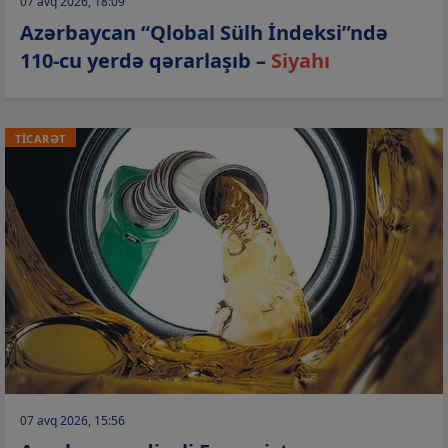
07 avq 2026, 18:09
Azərbaycan “Qlobal Sülh İndeksi”ndə
110-cu yerdə qərarlaşıb –
Siyahı
TİCARƏT
07 avq 2026, 15:56