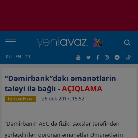
RU
EN
TR
“Dəmirbank”dakı əmanətlərin
taleyi ilə bağlı -
AÇIQLAMA
25 dek 2017, 15:52
İQTİSADİYYAT
“Dəmirbank” ASC-də fiziki şəxslər tərəfindən
yerləşdirilən qorunan əmanətlər Əmanətlərin