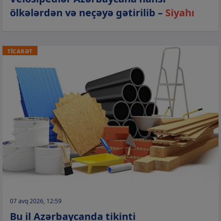
ölkələrdən və neçəyə gətirilib –
Siyahı
TİCARƏT
07 avq 2026, 12:59
Bu il Azərbaycanda tikinti