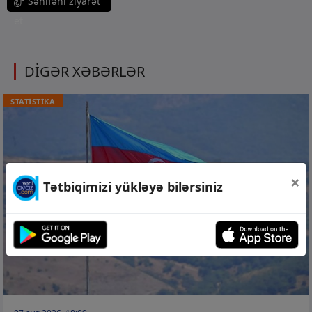
Səhifəni ziyarət
et
DİGƏR XƏBƏRLƏR
STATİSTİKA
×
Tətbiqimizi yükləyə bilərsiniz