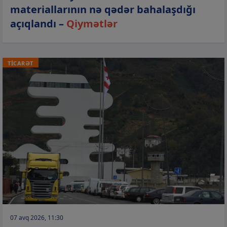
materiallarının nə qədər bahalaşdığı
açıqlandı –
Qiymətlər
TİCARƏT
07 avq 2026, 11:30