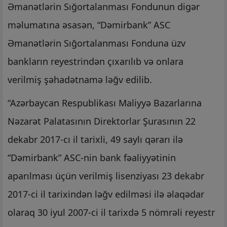
Əmanətlərin Sığortalanması Fondunun digər
məlumatına əsasən, “Dəmirbank” ASC
Əmanətlərin Sığortalanması Fonduna üzv
bankların reyestrindən çıxarılıb və onlara
verilmiş şəhadətnamə ləğv edilib.
“Azərbaycan Respublikası Maliyyə Bazarlarına
Nəzarət Palatasının Direktorlar Şurasının 22
dekabr 2017-cı il tarixli, 49 saylı qərarı ilə
“Dəmirbank” ASC-nin bank fəaliyyətinin
aparılması üçün verilmiş lisenziyası 23 dekabr
2017-ci il tarixindən ləğv edilməsi ilə əlaqədar
olaraq 30 iyul 2007-ci il tarixdə 5 nömrəli reyestr