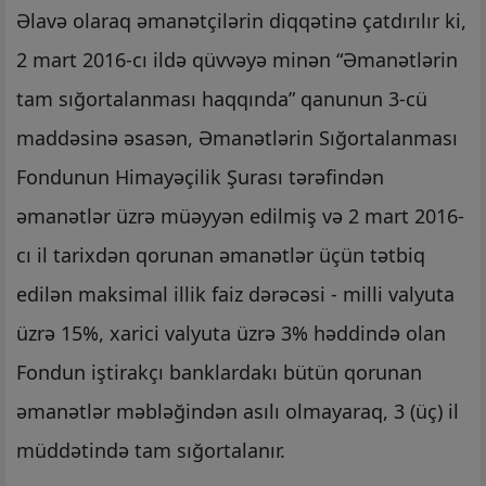
Əlavə olaraq əmanətçilərin diqqətinə çatdırılır ki,
2 mart 2016-cı ildə qüvvəyə minən “Əmanətlərin
tam sığortalanması haqqında” qanunun 3-cü
maddəsinə əsasən, Əmanətlərin Sığortalanması
Fondunun Himayəçilik Şurası tərəfindən
əmanətlər üzrə müəyyən edilmiş və 2 mart 2016-
cı il tarixdən qorunan əmanətlər üçün tətbiq
edilən maksimal illik faiz dərəcəsi - milli valyuta
üzrə 15%, xarici valyuta üzrə 3% həddində olan
Fondun iştirakçı banklardakı bütün qorunan
əmanətlər məbləğindən asılı olmayaraq, 3 (üç) il
müddətində tam sığortalanır.