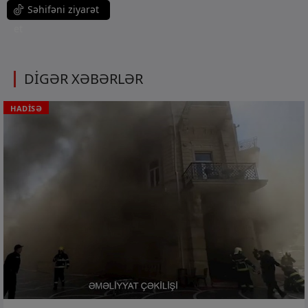
Səhifəni ziyarət
et
DİGƏR XƏBƏRLƏR
HADİSƏ