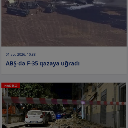
01 avq 2026, 10:38
ABŞ-də F-35 qəzaya uğradı
HADİSƏ