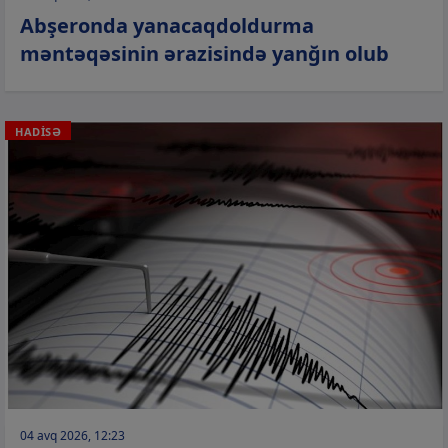
Abşeronda yanacaqdoldurma
məntəqəsinin ərazisində yanğın olub
HADİSƏ
04 avq 2026, 12:23