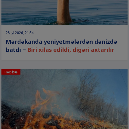
28 iyl 2026, 21:54
Mərdəkanda yeniyetmələrdən dənizdə
batdı −
Biri xilas edildi, digəri axtarılır
HADİSƏ