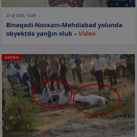
27 iyl 2026, 13:29
Binəqədi-Novxanı-Mehdiabad yolunda
obyektdə yanğın olub –
Video
HADİSƏ