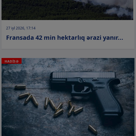
27 iyl 2026, 17:14
Fransada 42 min hektarlıq ərazi yanır...
HADİSƏ