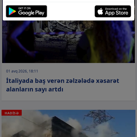
01 avq 2026, 18:11
İtaliyada baş verən zəlzələdə xəsarət
alanların sayı artdı
HADİSƏ