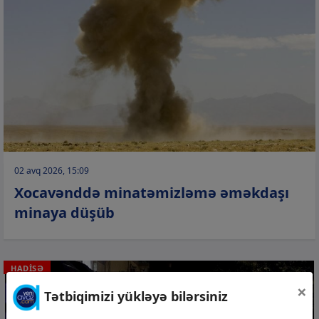
02 avq 2026, 15:09
Xocavənddə minatəmizləmə əməkdaşı
minaya düşüb
HADİSƏ
×
Tətbiqimizi yükləyə bilərsiniz