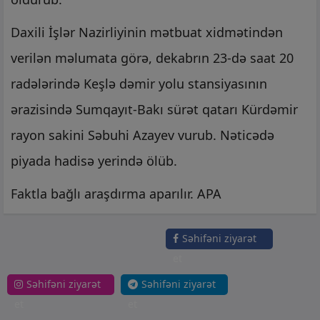
Daxili İşlər Nazirliyinin mətbuat xidmətindən
verilən məlumata görə, dekabrın 23-də saat 20
radələrində Keşlə dəmir yolu stansiyasının
ərazisində Sumqayıt-Bakı sürət qatarı Kürdəmir
rayon sakini Səbuhi Azayev vurub. Nəticədə
piyada hadisə yerində ölüb.
Faktla bağlı araşdırma aparılır. APA
Səhifəni ziyarət
et
Səhifəni ziyarət
Səhifəni ziyarət
et
et