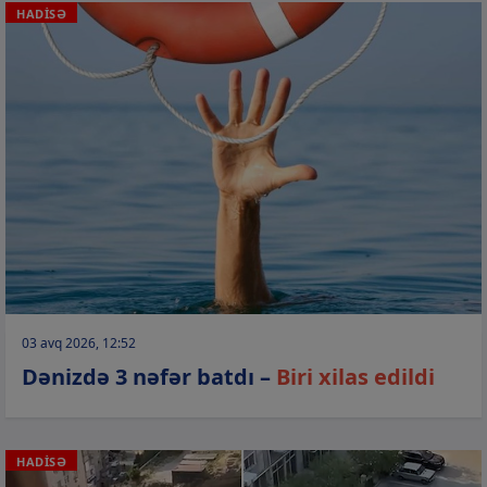
HADİSƏ
03 avq 2026, 12:52
Dənizdə 3 nəfər batdı –
Biri xilas edildi
HADİSƏ