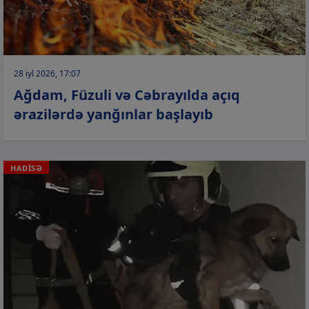
28 iyl 2026, 17:07
Ağdam, Füzuli və Cəbrayılda açıq
ərazilərdə yanğınlar başlayıb
HADİSƏ