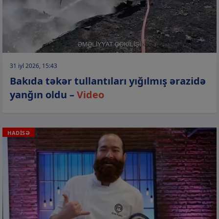
31 iyl 2026, 15:43
Bakıda təkər tullantıları yığılmış ərazidə
yanğın oldu –
Video
HADİSƏ