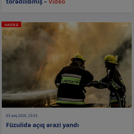
törədilibmiş –
Video
HADİSƏ
03 avq 2026, 23:33
Füzulidə açıq ərazi yandı