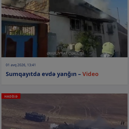
01 avq 2026, 13:41
Sumqayıtda evdə yanğın –
Video
HADİSƏ