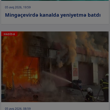
05 avq 2026, 19:59
Mingəçevirdə kanalda yeniyetmə batdı
HADİSƏ
05 avq 2026, 08:59