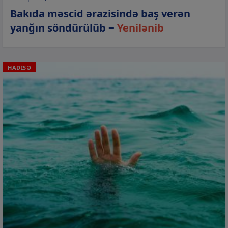
Bakıda məscid ərazisində baş verən
yanğın söndürülüb −
Yenilənib
HADİSƏ