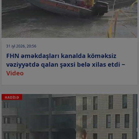
31 iyl 2026, 20:56
FHN əməkdaşları kanalda köməksiz
vəziyyətdə qalan şəxsi belə xilas etdi −
Video
HADİSƏ