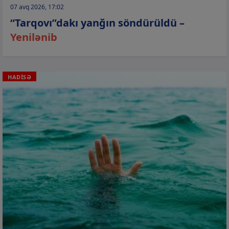
07 avq 2026, 17:02
“Tarqovı”dakı yanğın söndürüldü –
Yenilənib
HADİSƏ