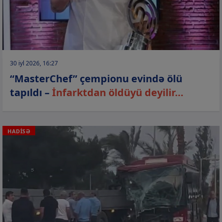
30 iyl 2026, 16:27
“MasterChef” çempionu evində ölü
tapıldı –
İnfarktdan öldüyü deyilir…
HADİSƏ