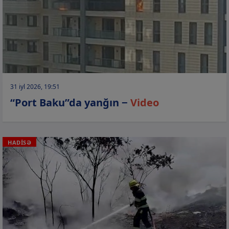
31 iyl 2026, 19:51
“Port Baku”da yanğın −
Video
HADİSƏ