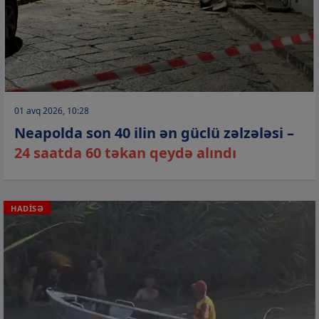
01 avq 2026, 10:28
Neapolda son 40 ilin ən güclü zəlzələsi –
24 saatda 60 təkan qeydə alındı
HADİSƏ