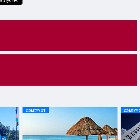
CƏMİYYƏT
CƏMİYY