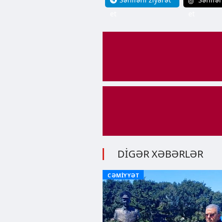
et
et
DİGƏR XƏBƏRLƏR
CƏMİYYƏT