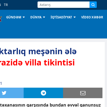
N
TR
GÜNDƏM
DÜNYA
İQTİSADİYYAT
VİDEO XƏBƏR
ktarlıq meşənin ələ
razidə villa tikintisi
01
əstəxanasının qarşısında bundan əvvəl qanunsuz