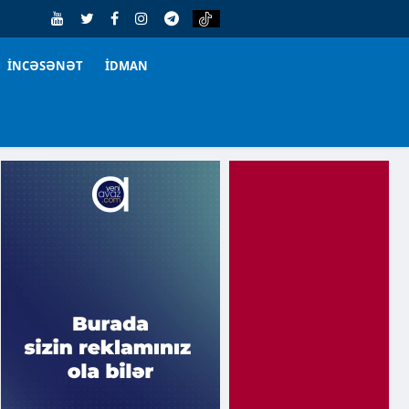
İNCƏSƏNƏT
İDMAN