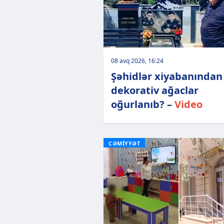
08 avq 2026, 16:24
Şəhidlər xiyabanından
dekorativ ağaclar
oğurlanıb? –
Video
CƏMİYYƏT