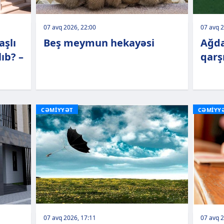
07 avq 2026, 22:00
07 avq 2
aşlı
Beş meymun hekayəsi
Ağda
ıb? –
qarşı
CƏMİYYƏT
CƏMİYY
07 avq 2026, 17:11
07 avq 2