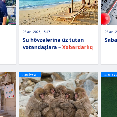
08 avq 2026, 15:47
08 avq 2
Su hövzələrinə üz tutan
Saba
vətəndaşlara –
Xəbərdarlıq
CƏMİYYƏT
CƏMİYY