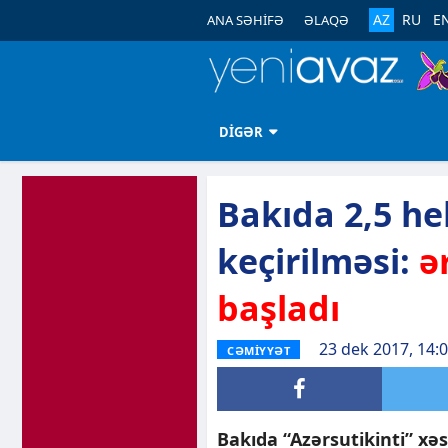
AZ
RU
E
ANA SƏHİFƏ
ƏLAQƏ
DİGƏR
Bakıda 2,5 he
keçirilməsi:
ə
başladı
23 dek 2017, 14:
CƏMİYYƏT
Bakıda “Azərsutikinti” x