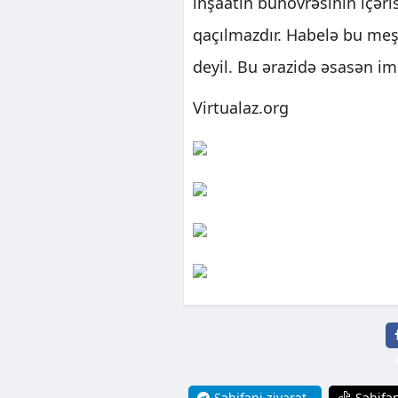
inşaatın bünövrəsinin içəri
qaçılmazdır. Habelə bu meş
deyil. Bu ərazidə əsasən imka
Virtualaz.org
Səhifəni ziyarət
Səhifən