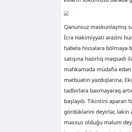
Qanunsuz məskunlaşmış sa
İcra Hakimiyyəti ərazini hü
habelə hissələrə bölməyə b
satışına hazırlıq məqsədi il
məhkəmədə müdafiə edən vək
mətbuatın yazdıqlarına, Eko
tədbirlərə baxmayaraq artı
başlayıb. Tikintini aparan fə
gördüklərini deyirlər, laki
məxsus olduğu məlum deyil.