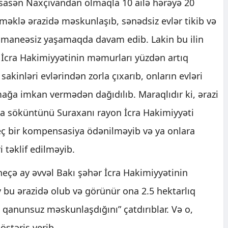
 əsasən Naxçıvandan olmaqla 10 ailə hərəyə 20
məklə ərazidə məskunlaşıb, sənədsiz evlər tikib və
a maneəsiz yaşamaqda davam edib. Lakin bu ilin
İcra Hakimiyyətinin məmurları yüzdən artıq
sakinləri evlərindən zorla çıxarıb, onların evləri
mağa imkan vermədən dağıdılıb. Maraqlıdır ki, ərazi
a söküntünü Suraxanı rayon İcra Hakimiyyəti
heç bir kompensasiya ödənilməyib və ya onlara
 təklif edilməyib.
ir neçə ay əvvəl Bakı şəhər İcra Hakimiyyətinin
 bu ərazidə olub və görünür ona 2.5 hektarlıq
 qanunsuz məskunlaşdığını” çatdırıblar. Və o,
stəriş verib.