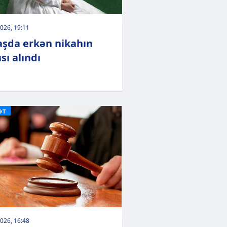
026, 19:11
şda erkən nikahın
sı alındı
ƏT
026, 16:48