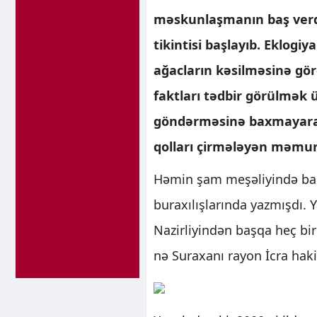
məskunlaşmanın baş verdiy
tikintisi başlayıb. Eklogiy
ağacların kəsilməsinə gö
faktları tədbir görülmək
göndərməsinə baxmayaraq 
qolları çirmələyən məmurl
Həmin şam meşəliyində baş 
buraxılışlarında yazmışdı. Y
Nazirliyindən başqa heç bir
nə Suraxanı rayon İcra hak