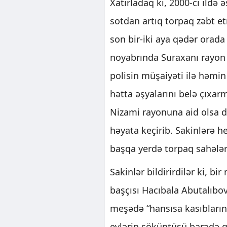
Xatırladaq ki, 2000-ci ildə
sotdan artıq torpaq zəbt et
son bir-iki aya qədər orad
noyabrında Suraxanı rayon 
polisin müşaiyəti ilə həmin 
hətta əşyalarını belə çıxar
Nizami rayonuna aid olsa d
həyata keçirib. Sakinlərə 
başqa yerdə torpaq sahələri
Sakinlər bildirirdilər ki, b
başçısı Hacıbala Abutalıbov
meşədə “hansısa kasıbların
evlərin söküntüsü barədə gö