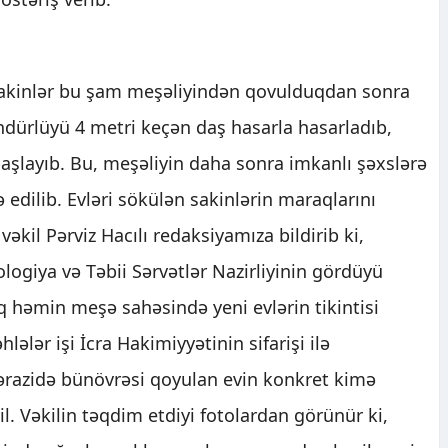
kinlər bu şam meşəliyindən qovulduqdan sonra
ndürlüyü 4 metri keçən daş hasarla hasarladıb,
aşlayıb. Bu, meşəliyin daha sonra imkanlı şəxslərə
ə edilib. Evləri sökülən sakinlərin maraqlarını
il Pərviz Hacılı redaksiyamıza bildirib ki,
logiya və Təbii Sərvətlər Nazirliyinin gördüyü
q həmin meşə sahəsində yeni evlərin tikintisi
hlələr işi İcra Hakimiyyətinin sifarişi ilə
n ərazidə bünövrəsi qoyulan evin konkret kimə
 Vəkilin təqdim etdiyi fotolardan görünür ki,