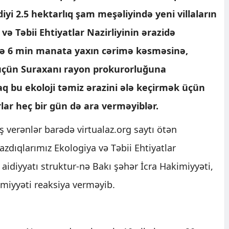
i 2.5 hektarlıq şam meşəliyində yeni villaların
a və Təbii Ehtiyatlar Nazirliyinin ərazidə
rə 6 min manata yaxın cərimə kəsməsinə,
 üçün Suraxanı rayon prokurorluğuna
bu ekoloji təmiz ərazini ələ keçirmək üçün
ar heç bir gün də ara verməyiblər.
verənlər barədə virtualaz.org saytı ötən
azdıqlarımız Ekologiya və Təbii Ehtiyatlar
 aidiyyatı struktur-nə Bakı şəhər İcra Hakimiyyəti,
imiyyəti reaksiya verməyib.