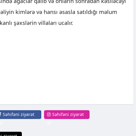
sində ağaclar qalıb və onların sonradan kəsiləcəyi
əliyin kimlərə və hansı əsasla satıldığı məlum
nlı şəxslərin villaları ucalır.
Səhifəni ziyarət
Səhifəni ziyarət
et
et
i ziyarət