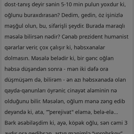
dost-tanış deyir sənin 5-10 min pulun yoxdur ki,
oğlunu buraxdırasan? Dedim, gedin, öz işinizlə
məşğul olun, bu, sifarişli şeydir. Burada maraqlı
məsələ bilirsən nədir? Cənab prezident humanist
qərarlar verir, çox çalışır ki, həbsxanalar
dolmasın. Məsələ belədir ki, bir gənc oğlan
həbsə düşəndən sonra - mən iki dəfə ora
düşmüşəm də, bilirəm - ən azı həbsxanada olan
qayda-qanunları öyrənir, cinayət aləminin nə
olduğunu bilir. Məsələn, oğlum mənə zəng edib
deyəndə ki, ata, “”perejivat" eləmə, belə-elə...
Bərk əsəbiləşdim ki, ayə, köpək oğlu, sən cəmi 3
aydır ora gedibsən, artıq mənimlə “vorobskoy”