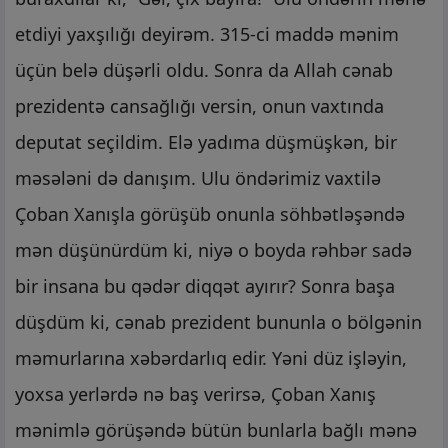
etdiyi yaxşılığı deyirəm. 315-ci maddə mənim
üçün belə düşərli oldu. Sonra da Allah cənab
prezidentə cansağlığı versin, onun vaxtında
deputat seçildim. Elə yadıma düşmüşkən, bir
məsələni də danışım. Ulu öndərimiz vaxtilə
Çoban Xanışla görüşüb onunla söhbətləşəndə
mən düşünürdüm ki, niyə o boyda rəhbər sadə
bir insana bu qədər diqqət ayırır? Sonra başa
düşdüm ki, cənab prezident bununla o bölgənin
məmurlarına xəbərdarlıq edir. Yəni düz işləyin,
yoxsa yerlərdə nə baş verirsə, Çoban Xanış
mənimlə görüşəndə bütün bunlarla bağlı mənə