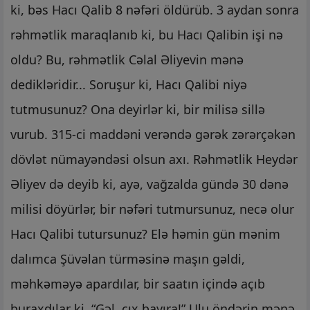
ki, bəs Hacı Qalib 8 nəfəri öldürüb. 3 aydan sonra
rəhmətlik maraqlanıb ki, bu Hacı Qalibin işi nə
oldu? Bu, rəhmətlik Cəlal Əliyevin mənə
dedikləridir... Soruşur ki, Hacı Qalibi niyə
tutmusunuz? Ona deyirlər ki, bir milisə sillə
vurub. 315-ci maddəni verəndə gərək zərərçəkən
dövlət nümayəndəsi olsun axı. Rəhmətlik Heydər
Əliyev də deyib ki, ayə, vağzalda gündə 30 dənə
milisi döyürlər, bir nəfəri tutmursunuz, necə olur
Hacı Qalibi tutursunuz? Elə həmin gün mənim
dalımca Şüvəlan türməsinə maşın gəldi,
məhkəməyə apardılar, bir saatın içində açıb
buraxdılar ki, “Gəl, çıx bayıra!” Ulu öndərin mənə