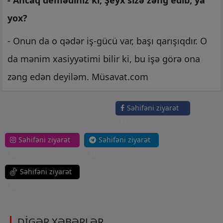
- Ancaq demədiniz ki, Şeyx sizə zəng edib, ya
yox?
- Onun da o qədər iş-gücü var, başı qarışıqdır. O
da mənim xasiyyətimi bilir ki, bu işə görə ona
zəng edən deyiləm. Müsavat.com
Səhifəni ziyarət
et
Səhifəni ziyarət
Səhifəni ziyarət
et
et
Səhifəni ziyarət
et
DİGƏR XƏBƏRLƏR