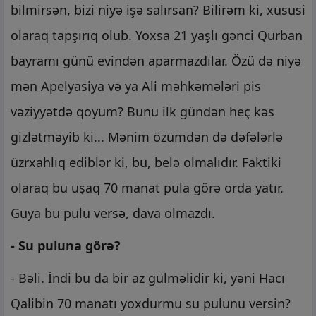
bilmirsən, bizi niyə işə salırsan? Bilirəm ki, xüsusi
olaraq tapşırıq olub. Yoxsa 21 yaşlı gənci Qurban
bayramı günü evindən aparmazdılar. Özü də niyə
mən Apelyasiya və ya Ali məhkəmələri pis
vəziyyətdə qoyum? Bunu ilk gündən heç kəs
gizlətməyib ki... Mənim özümdən də dəfələrlə
üzrxahlıq ediblər ki, bu, belə olmalıdır. Faktiki
olaraq bu uşaq 70 manat pula görə orda yatır.
Guya bu pulu versə, dava olmazdı.
- Su puluna görə?
- Bəli. İndi bu da bir az gülməlidir ki, yəni Hacı
Qalibin 70 manatı yoxdurmu su pulunu versin?