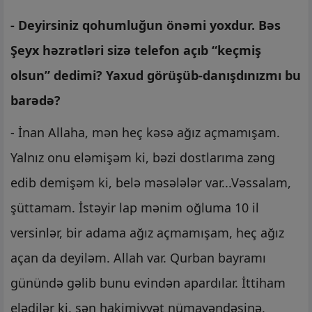
- Deyirsiniz qohumluğun önəmi yoxdur. Bəs
Şeyx həzrətləri sizə telefon açıb “keçmiş
olsun” dedimi? Yaxud görüşüb-danışdınızmı bu
barədə?
- İnan Allaha, mən heç kəsə ağız açmamışam.
Yalnız onu eləmişəm ki, bəzi dostlarıma zəng
edib demişəm ki, belə məsələlər var...Vəssalam,
şüttamam. İstəyir lap mənim oğluma 10 il
versinlər, bir adama ağız açmamışam, heç ağız
açan da deyiləm. Allah var. Qurban bayramı
günündə gəlib bunu evindən apardılar. İttiham
elədilər ki, sən hakimiyyət nümayəndəsinə,