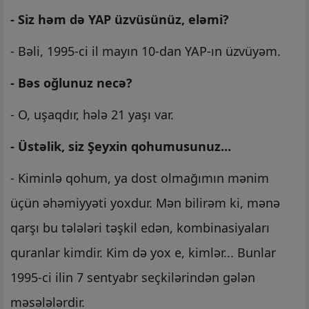
- Siz həm də YAP üzvüsünüz, eləmi?
- Bəli, 1995-ci il mayın 10-dan YAP-ın üzvüyəm.
- Bəs oğlunuz necə?
- O, uşaqdır, hələ 21 yaşı var.
- Üstəlik, siz Şeyxin qohumusunuz...
- Kiminlə qohum, ya dost olmağımın mənim
üçün əhəmiyyəti yoxdur. Mən bilirəm ki, mənə
qarşı bu tələləri təşkil edən, kombinasiyaları
quranlar kimdir. Kim də yox e, kimlər... Bunlar
1995-ci ilin 7 sentyabr seçkilərindən gələn
məsələlərdir.