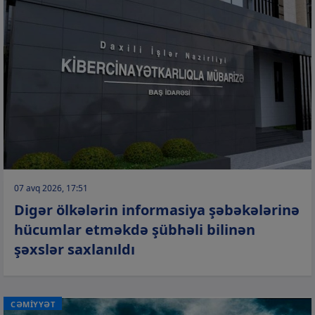
07 avq 2026, 17:51
Digər ölkələrin informasiya şəbəkələrinə
hücumlar etməkdə şübhəli bilinən
şəxslər saxlanıldı
CƏMİYYƏT