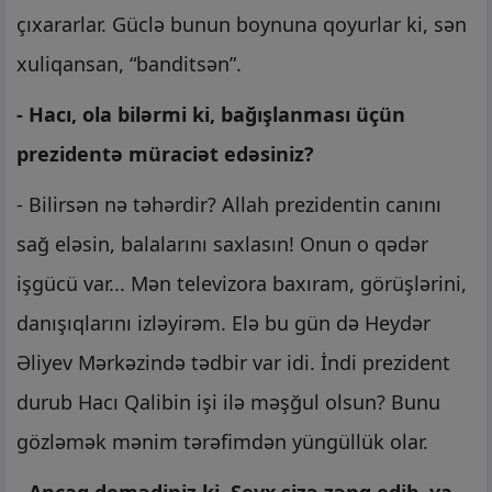
çıxararlar. Güclə bunun boynuna qoyurlar ki, sən
xuliqansan, “banditsən”.
- Hacı, ola bilərmi ki, bağışlanması üçün
prezidentə müraciət edəsiniz?
- Bilirsən nə təhərdir? Allah prezidentin canını
sağ eləsin, balalarını saxlasın! Onun o qədər
işgücü var... Mən televizora baxıram, görüşlərini,
danışıqlarını izləyirəm. Elə bu gün də Heydər
Əliyev Mərkəzində tədbir var idi. İndi prezident
durub Hacı Qalibin işi ilə məşğul olsun? Bunu
gözləmək mənim tərəfimdən yüngüllük olar.