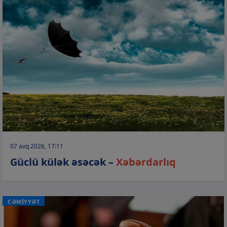
07 avq 2026, 17:11
Güclü külək əsəcək –
Xəbərdarlıq
CƏMİYYƏT