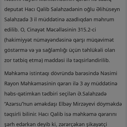
deputat Hacı Qalib Salahzadənin oğlu Əlihüseyn
Salahzadə 3 il müddətinə azadlıqdan məhrum
edilib. O, Cinayət Məcəlləsinin 315.2-ci
(hakimiyyət nümayəndəsinə qarşı müqavimət
göstərmə və ya sağlamlığı üçün təhlükəli olan
zor tətbiq etmə) maddəsi ilə təqsirləndirilib.
Məhkəmə istintaqı dövründə barəsində Nəsimi
Rayon Məhkəməsinin qərarı ilə 3 ay müddətinə
həbs-qətimkan tədbiri seçilən Ə.Salahzadə
“Azərsu”nun əməkdaşı Elbəy Mirzəyevi döyməkdə
təqsirli bilinir. Hacı Qalib isə məhkəmə qərarını
şərh edərkən deyib ki, zərərçəkən şikayətçi