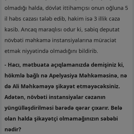
olmadığı halda, dövlət ittihamçısı onun oğluna 5
il həbs cəzası tələb edib, hakim isə 3 illik cəza
kəsib. Ancaq maraqlısı odur ki, sabiq deputat
növbəti məhkəmə instansiyalarına müraciət
etmək niyyətində olmadığını bildirib.
- Hacı, mətbuata açıqlamanızda demişiniz ki,
hökmlə bağlı nə Apelyasiya Məhkəməsinə, nə
də Ali Məhkəməyə şikayət etməyəcəksiniz.
Adətən, növbəti instansiyalar cəzanın
yüngülləşdirilməsi barədə qərar çıxarır. Belə
olan halda şikayətçi olmamağınızın səbəbi
nədir?