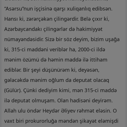
“Asərsu”nun işçisinə qarşı xuliqanlıq edibsən.
Hansı ki, zərərçəkən çilingərdir. Belə çıxır ki,
Azərbaycandakı çilingərlər də hakimiyyət
nümayəndəsidir. Sizə bir söz deyim, bizim uşağa
ki, 315-ci maddəni veriblər ha, 2000-ci ildə
mənim özümü də həmin maddə ilə ittiham
ediblər. Bir şeyi düşünürəm ki, deyəsən,
gələcəkdə mənim oğlum da deputat olacaq
(Gülür). Çünki dediyim kimi, mən 315-ci maddə
ilə deputat olmuşam. Olan hadisəni deyirəm.
Allah ulu öndər Heydər Əliyev rəhmət eləsin. O
vaxt biri prokurorluğa məndən şikayət eləmişdi