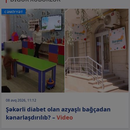
CƏMİYYƏT
08 avq 2026, 11:12
Şəkərli diabet olan azyaşlı bağçadan
kənarlaşdırılıb? –
Video