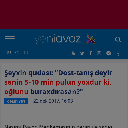
RU
EN
TR
Şeyxin qudası: "Dost-tanış deyir
sənin 5-10 min pulun yoxdur ki,
oğlunu
buraxdırasan?"
22 dek 2017, 16:03
CƏMİYYƏT
Nəsimi Rayon Məhkəməsinin qərarı ilə sabiq