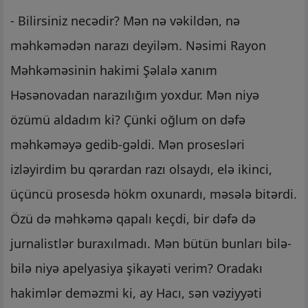
- Bilirsiniz necədir? Mən nə vəkildən, nə
məhkəmədən narazı deyiləm. Nəsimi Rayon
Məhkəməsinin hakimi Şəlalə xanım
Həsənovadan narazılığım yoxdur. Mən niyə
özümü aldadım ki? Çünki oğlum on dəfə
məhkəməyə gedib-gəldi. Mən prosesləri
izləyirdim bu qərardan razı olsaydı, elə ikinci,
üçüncü prosesdə hökm oxunardı, məsələ bitərdi.
Özü də məhkəmə qapalı keçdi, bir dəfə də
jurnalistlər buraxılmadı. Mən bütün bunları bilə-
bilə niyə apelyasiya şikayəti verim? Oradakı
hakimlər deməzmi ki, ay Hacı, sən vəziyyəti