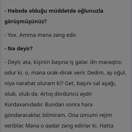
- Həbsdə olduğu müddətdə oğlunuzla
görüşmüşünüz?
- Yox. Amma mənə zəng edir.
- Nə deyir?
- Deyir, ata, kişinin başına iş gələr. Ən maraqlısı
odur ki, o, mənə ürək-dirək verir. Dedim, ay oğul,
niyə narahat oluram ki? Get, başını sal aşağı,
olub, olub da. Artıq dördüncü aydır
Kürdaxanıdadır. Bundan sonra hara
göndərəcəklər, bilmirəm. Ona ümumi rejim
veriblər. Mənə o qədər zəng edirlər ki. Hətta