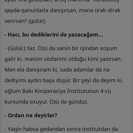
qayda-qanunlarla danışırsan, mənə ürək-dirək
verirsən? (gülür).
- Hacı, bu dediklərini də yazacağam...
- (Gülür.) Yaz. Özü də sənin bir işindən xoşum
gəlir ki, mənim sözlərimi olduğu kimi yazırsan.
Mən elə danışıram ki, sadə adamlar da nə
dediyimi aydın başa düşür. Bir şeyi də deyim ki,
oğlum Bakı Kooperasiya İnstitutunun 4-cü
kursunda oxuyur. Özü də gündüz.
- Ordan nə deyirlər?
- Yəqin həbsə gedəndən sonra institutdan da