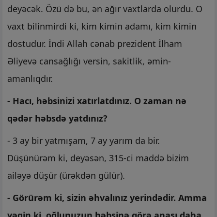
deyəcək. Özü də bu, ən ağır vaxtlarda olurdu. O
vaxt bilinmirdi ki, kim kimin adamı, kim kimin
dostudur. İndi Allah cənab prezident İlham
Əliyevə cansağlığı versin, sakitlik, əmin-
amanlıqdır.
- Hacı, həbsinizi xatırlatdınız. O zaman nə
qədər həbsdə yatdınız?
- 3 ay bir yatmışam, 7 ay yarım da bir.
Düşünürəm ki, deyəsən, 315-ci maddə bizim
ailəyə düşür (ürəkdən gülür).
- Görürəm ki, sizin əhvalınız yerindədir. Amma
yəqin ki, oğlunuzun həbsinə görə anası daha