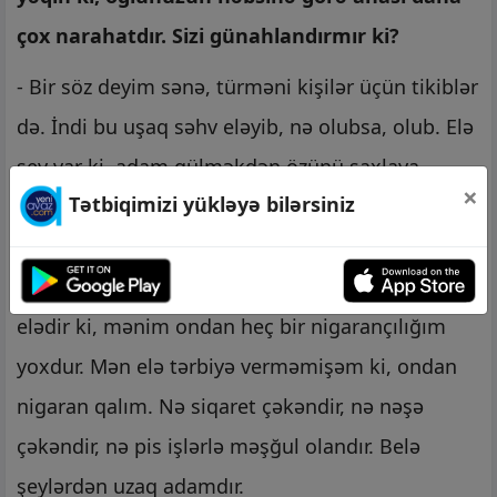
çox narahatdır. Sizi günahlandırmır ki?
- Bir söz deyim sənə, türməni kişilər üçün tikiblər
də. İndi bu uşaq səhv eləyib, nə olubsa, olub. Elə
şey var ki, adam gülməkdən özünü saxlaya
×
Tətbiqimizi yükləyə bilərsiniz
bilmir. Evdəkinin ağzı nədir ki, bir kəlmə danışsın
(gülür). Bunlar hamısı boş şeylərdir. Özü də
oğlum olduğuna görə demirəm, onun tərbiyəsi
elədir ki, mənim ondan heç bir nigarançılığım
yoxdur. Mən elə tərbiyə verməmişəm ki, ondan
nigaran qalım. Nə siqaret çəkəndir, nə nəşə
çəkəndir, nə pis işlərlə məşğul olandır. Belə
şeylərdən uzaq adamdır.