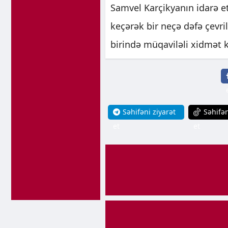
Samvel Karçikyanın idarə e
keçərək bir neçə dəfə çevri
birində müqaviləli xidmət 
Səhifəni ziyarət
Səhifən
et
et