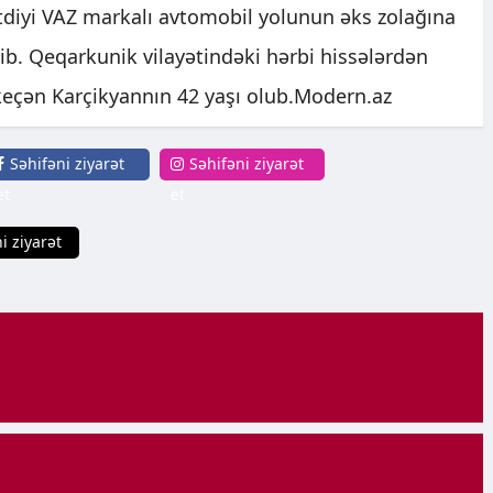
tdiyi VAZ markalı avtomobil yolunun əks zolağına
lib. Qeqarkunik vilayətindəki hərbi hissələrdən
keçən Karçikyannın 42 yaşı olub.Modern.az
Səhifəni ziyarət
Səhifəni ziyarət
et
et
i ziyarət