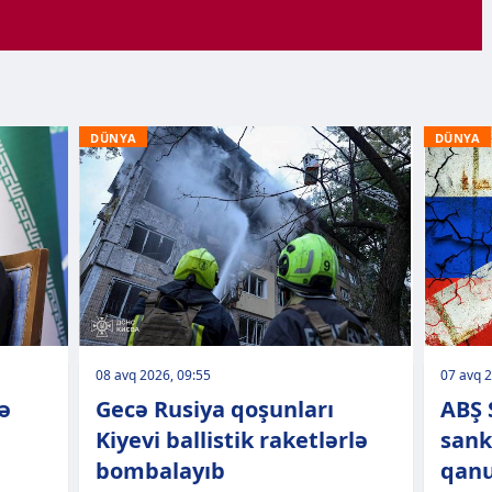
DÜNYA
DÜNYA
08 avq 2026, 09:55
07 avq 2
ə
Gecə Rusiya qoşunları
ABŞ 
Kiyevi ballistik raketlərlə
sank
bombalayıb
qanu