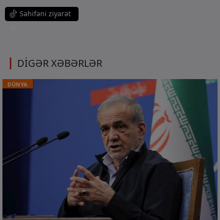
Səhifəni ziyarət
et
DİGƏR XƏBƏRLƏR
DÜNYA