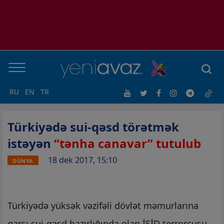
RU
EN
TR
Türkiyədə sui-qəsd törətmək
istəyən
“tənha canavar” tutulub
18 dek 2017, 15:10
DÜNYA
Türkiyədə yüksək vəzifəli dövlət məmurlarına
qarşı sui-qəsd hazırlığında olan İŞİD terrorçusu