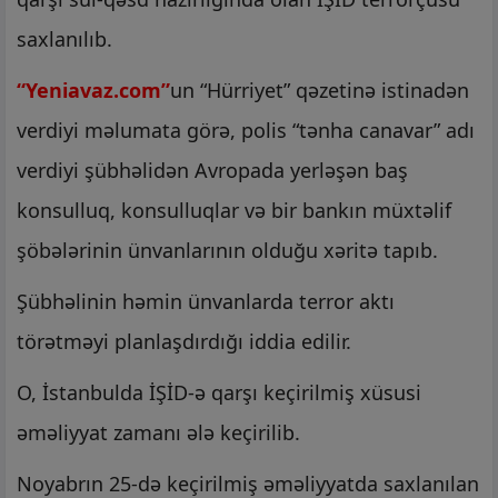
saxlanılıb.
“Yeniavaz.com”
un “Hürriyet” qəzetinə istinadən
verdiyi məlumata görə, polis “tənha canavar” adı
verdiyi şübhəlidən Avropada yerləşən baş
konsulluq, konsulluqlar və bir bankın müxtəlif
şöbələrinin ünvanlarının olduğu xəritə tapıb.
Şübhəlinin həmin ünvanlarda terror aktı
törətməyi planlaşdırdığı iddia edilir.
O, İstanbulda İŞİD-ə qarşı keçirilmiş xüsusi
əməliyyat zamanı ələ keçirilib.
Noyabrın 25-də keçirilmiş əməliyyatda saxlanılan