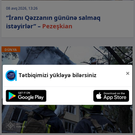
08 avq 2026, 13:26
“İranı Qəzzanın gününə salmaq
istəyirlər” –
Pezeşkian
DÜNYA
×
Tətbiqimizi yükləyə bilərsiniz