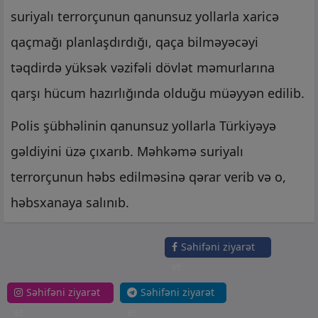
suriyalı terrorçunun qanunsuz yollarla xaricə
qaçmağı planlaşdırdığı, qaça bilməyəcəyi
təqdirdə yüksək vəzifəli dövlət məmurlarına
qarşı hücum hazırlığında olduğu müəyyən edilib.
Polis şübhəlinin qanunsuz yollarla Türkiyəyə
gəldiyini üzə çıxarıb. Məhkəmə suriyalı
terrorçunun həbs edilməsinə qərar verib və o,
həbsxanaya salınıb.
Səhifəni ziyarət
et
Səhifəni ziyarət
Səhifəni ziyarət
et
et