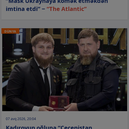
“Mask Ukraynaya kömək etməkdən
imtina etdi” −
“The Atlantic”
DÜNYA
07 avq 2026, 20:04
Kadırovun oğluna “Çeçenistan