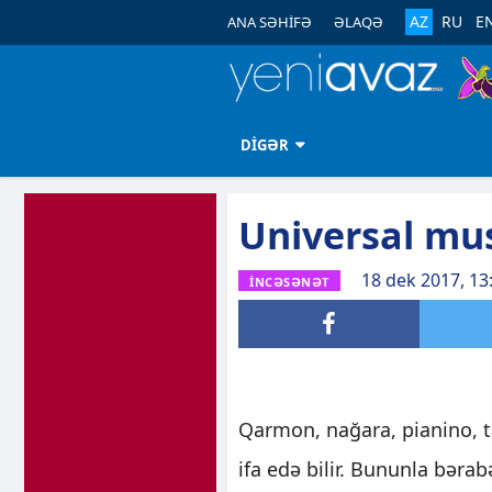
AZ
RU
E
ANA SƏHİFƏ
ƏLAQƏ
DİGƏR
Universal mus
18 dek 2017, 13
İNCƏSƏNƏT
Qarmon, nağara, pianino, t
ifa edə bilir. Bununla bəra