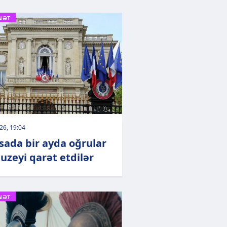
NƏT
026, 19:04
sada bir ayda oğrular
uzeyi qarət etdilər
NƏT