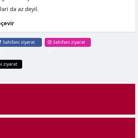
əri də az deyil.
çevir
Səhifəni ziyarət
Səhifəni ziyarət
et
et
i ziyarət