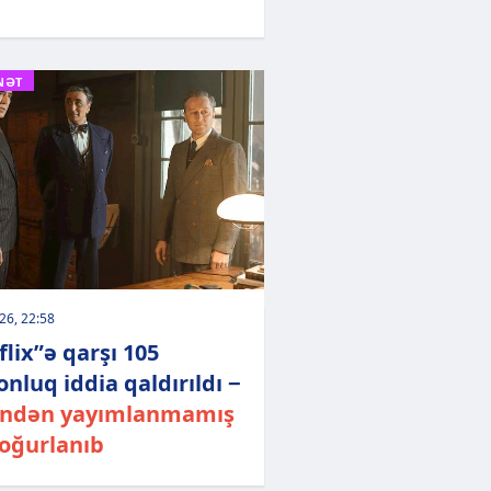
NƏT
026, 22:58
flix”ə qarşı 105
onluq iddia qaldırıldı −
indən yayımlanmamış
 oğurlanıb