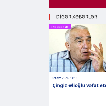
DİGƏR XƏBƏRLƏR
İNCƏSƏNƏT
09 avq 2026, 14:16
Çingiz Əlioğlu vəfat et