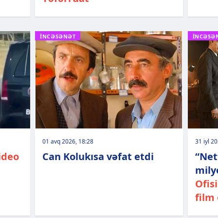
İNCƏSƏNƏT
İNCƏSƏ
01 avq 2026, 18:28
31 iyl 2
ideo
Can Kolukısa vəfat etdi
“Net
mily
Ofis
film