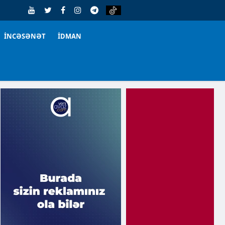
İNCƏSƏNƏT
İDMAN