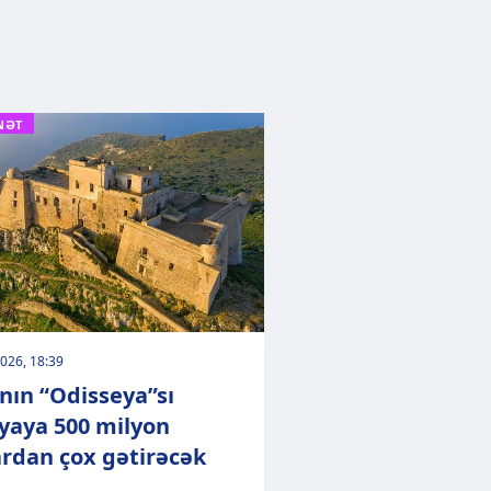
NƏT
026, 18:39
nın “Odisseya”sı
liyaya 500 milyon
ardan çox gətirəcək