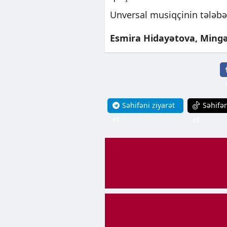
Unversal musiqçinin tələbəl
Esmira Hidayətova, Mingə
Səhifəni ziyarət
Səhifən
et
et