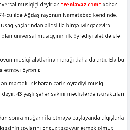
ersal musiqiçi deyirlər.
"Yeniavaz.com"
xəbər
974-cü ildə Ağdaş rayonun Nemətabad kəndində,
Uşaq yaşlarından ailəsi ilə birgə Mingəçevirə
 olan universal musiqçinin ilk öyrədiyi alət də elə
un musiqi alətlərinə marağı daha da artır. Elə bu
a etməyi öyrənir.
n maraqlı, nisbətən çətin öyrədiyi musiqi
yir. 43 yaşlı şəhər sakini məclislərdə iştirakçıları
qdan sonra muğam ifa etməyə başlayanda alqışlarla
lgəsinin toylarını onsuz təsəvvür etmək olmur.