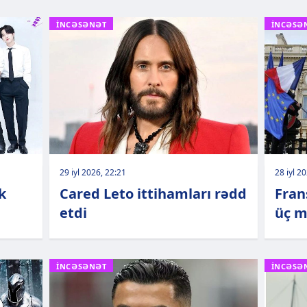
İNCƏSƏNƏT
İNCƏSƏ
29 iyl 2026, 22:21
28 iyl 2
k
Cared Leto ittihamları rədd
Fran
etdi
üç m
İNCƏSƏNƏT
İNCƏSƏ