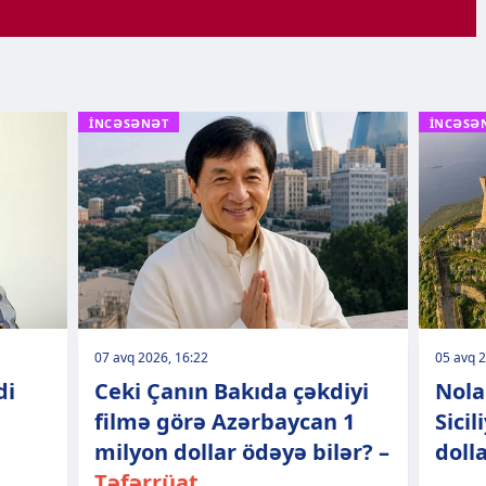
İNCƏSƏNƏT
İNCƏSƏ
07 avq 2026, 16:22
05 avq 2
di
Ceki Çanın Bakıda çəkdiyi
Nola
filmə görə Azərbaycan 1
Sici
milyon dollar ödəyə bilər? –
doll
Təfərrüat