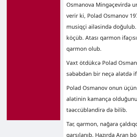
Osmanova Mingəçevirdə unv
verir ki, Polad Osmanov 1
musiqçi ailəsində doğulub. 
köçüb. Atası qarmon ifaçısı
qarmon olub.
Vaxt ötdükcə Polad Osmanov
səbəbdən bir neçə alətdə if
Polad Osmanov onun üçün ə
alətinin kamança olduğunu de
təəccübləndirə də bilib.
Tar, qarmon, nağara çaldı
qarşılanıb. Hazırda Aran bö