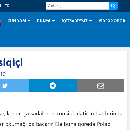
N
TR
GÜNDƏM
DÜNYA
İQTİSADİYYAT
VİDEO XƏBƏR
iqiçi
:19
ar, kamança sadalanan musiqi alətinin hər birində
bər oxumağı da bacarır. Elə buna görədə Polad