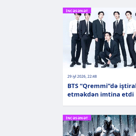
İNCƏSƏNƏT
29 iyl 2026, 22:48
BTS “Qremmi”də iştira
etməkdən imtina etdi
İNCƏSƏNƏT