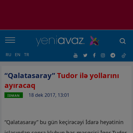
RU
EN
TR
“Qalatasaray”
Tudor ilə yollarını
ayıracaq
18 dek 2017, 13:01
İDMAN
“Qalatasaray” bu gün keçirəcəyi İdarə heyətinin
iclasından sonra klubun baş məşqçisi İqor Tudor