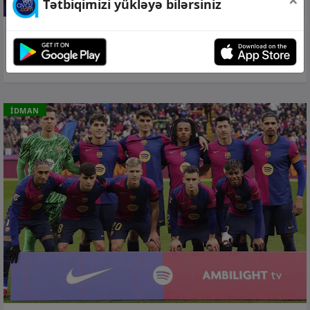
Tətbiqimizi yükləyə bilərsiniz
08 avq 2026, 15:17
Messinin atası vəfat edib
İDMAN