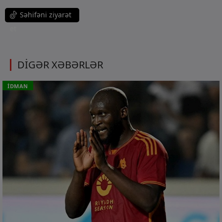
Səhifəni ziyarət
et
DİGƏR XƏBƏRLƏR
İDMAN