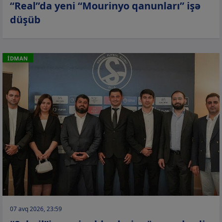
“Real”da yeni “Mourinyo qanunları” işə
düşüb
İDMAN
07 avq 2026, 23:59