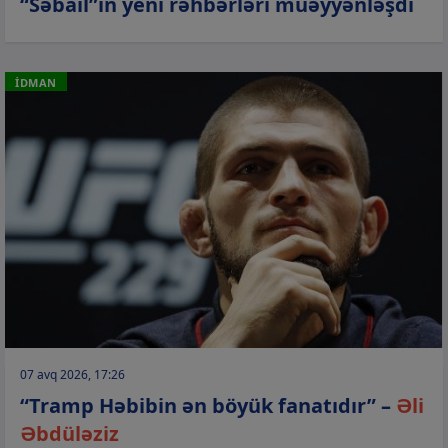
“Səbail”in yeni rəhbərləri müəyyənləşdi
İDMAN
07 avq 2026, 17:26
“Tramp Həbibin ən böyük fanatıdır” –
Əli
Əbdüləziz