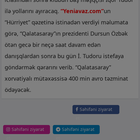
ilə yollarını ayıracaq.
“Yeniavaz.com”
un
“Hürriyet” qəzetinə istinadən verdiyi məlumata
görə, “Qalatasaray”ın prezidenti Dursun Özbək
ötən gecə bir neçə saat davam edən
danışqlardan sonra bu gün İ. Tudoru istefaya
göndərmək qərarını verib. “Qalatasaray”
xorvatiyalı mütəxəssisə 400 min avro təzminat
ödəyəcək.
Səhifəni ziyarət
et
Səhifəni ziyarət
Səhifəni ziyarət
et
et