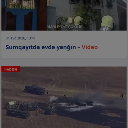
01 avq 2026, 13:41
Sumqayıtda evdə yanğın –
Video
HADİSƏ