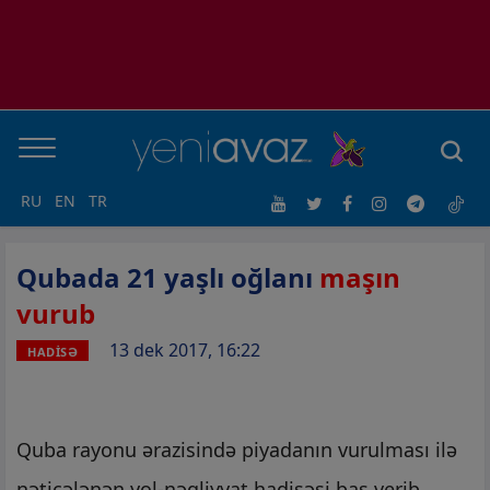
RU
EN
TR
Qubada 21 yaşlı oğlanı
maşın
vurub
13 dek 2017, 16:22
HADİSƏ
Quba rayonu ərazisində piyadanın vurulması ilə
nəticələnən yol-nəqliyyat hadisəsi baş verib.