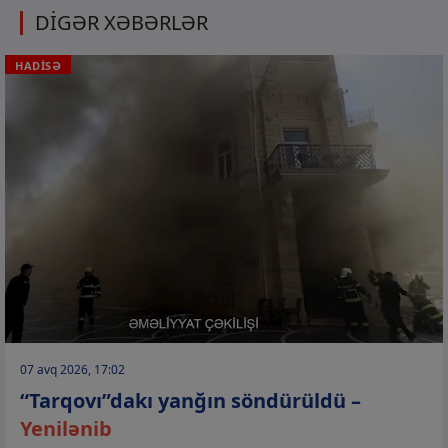
DİGƏR XƏBƏRLƏR
HADİSƏ
07 avq 2026, 17:02
“Tarqovı”dakı yanğın söndürüldü –
Yenilənib