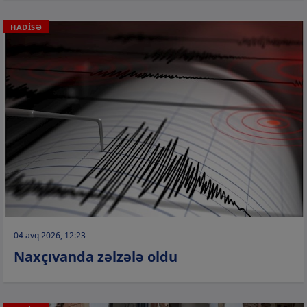
HADİSƏ
04 avq 2026, 12:23
Naxçıvanda zəlzələ oldu