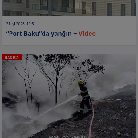
31 iyl 2026, 19:51
“Port Baku”da yanğın −
Video
HADİSƏ