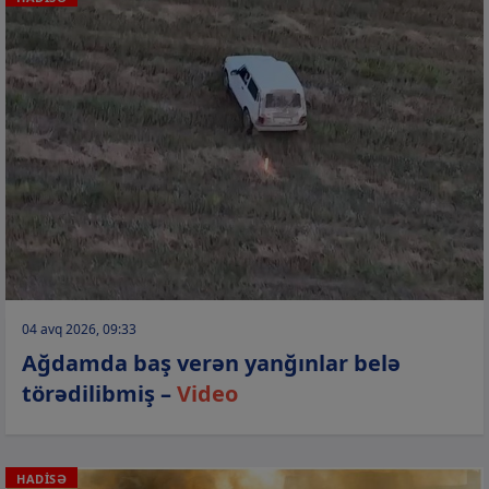
04 avq 2026, 09:33
Ağdamda baş verən yanğınlar belə
törədilibmiş –
Video
HADİSƏ