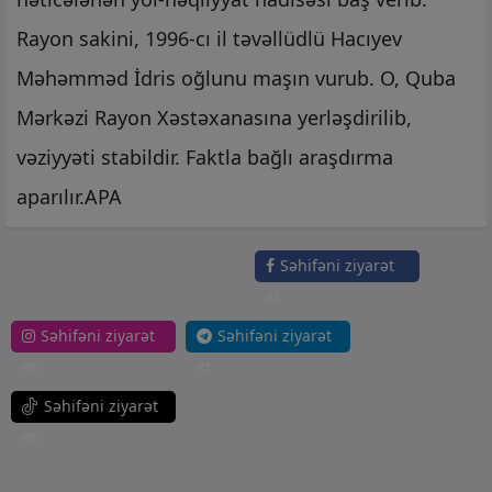
Rayon sakini, 1996-cı il təvəllüdlü Hacıyev
Məhəmməd İdris oğlunu maşın vurub. O, Quba
Mərkəzi Rayon Xəstəxanasına yerləşdirilib,
vəziyyəti stabildir. Faktla bağlı araşdırma
aparılır.APA
Səhifəni ziyarət
et
Səhifəni ziyarət
Səhifəni ziyarət
et
et
Səhifəni ziyarət
et