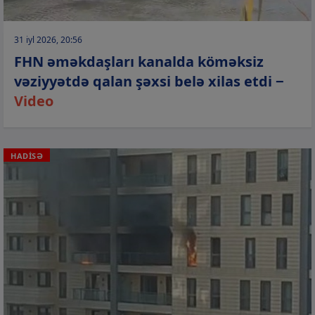
31 iyl 2026, 20:56
FHN əməkdaşları kanalda köməksiz
vəziyyətdə qalan şəxsi belə xilas etdi −
Video
HADİSƏ