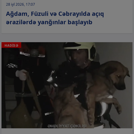
28 iyl 2026, 17:07
Ağdam, Füzuli və Cəbrayılda açıq
ərazilərdə yanğınlar başlayıb
HADİSƏ