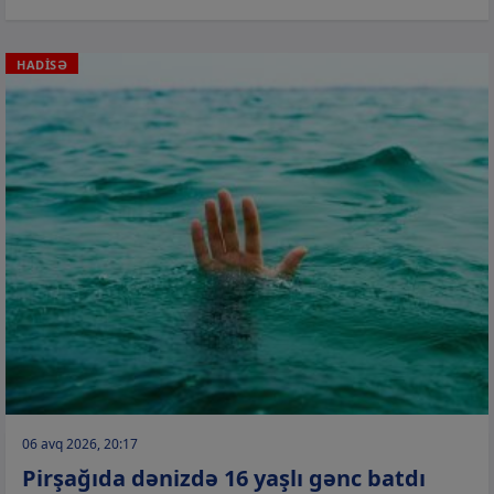
HADİSƏ
06 avq 2026, 20:17
Pirşağıda dənizdə 16 yaşlı gənc batdı