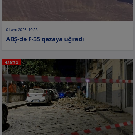
01 avq 2026, 10:38
ABŞ-də F-35 qəzaya uğradı
HADİSƏ