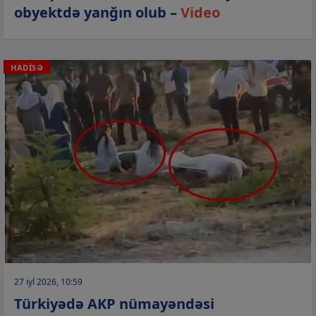
obyektdə yanğın olub –
Video
HADİSƏ
27 iyl 2026, 10:59
Türkiyədə AKP nümayəndəsi