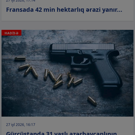
27 iyl 2026, 17:14
Fransada 42 min hektarlıq ərazi yanır...
HADİSƏ
27 iyl 2026, 16:17
Gürcüstanda 31 yaşlı azərbaycanlının