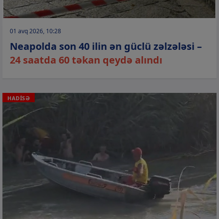
01 avq 2026, 10:28
Neapolda son 40 ilin ən güclü zəlzələsi –
24 saatda 60 təkan qeydə alındı
HADİSƏ