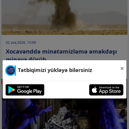
02 avq 2026, 15:09
Xocavənddə minatəmizləmə əməkdaşı
minaya düşüb
×
Tətbiqimizi yükləyə bilərsiniz
HADİSƏ