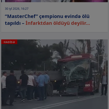
30 iyl 2026, 16:27
“MasterChef” çempionu evində ölü
tapıldı –
İnfarktdan öldüyü deyilir…
HADİSƏ