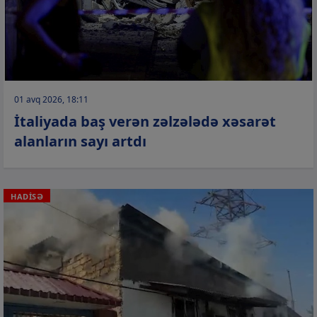
01 avq 2026, 18:11
İtaliyada baş verən zəlzələdə xəsarət
alanların sayı artdı
HADİSƏ