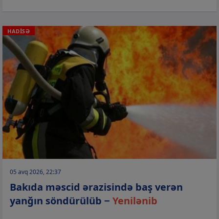
HADİSƏ
05 avq 2026, 22:37
Bakıda məscid ərazisində baş verən
yanğın söndürülüb −
Yenilənib