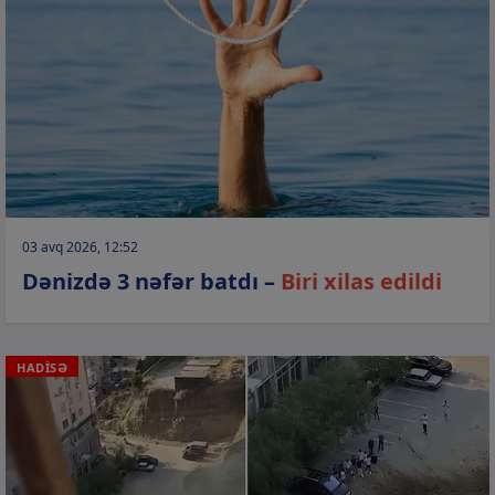
03 avq 2026, 12:52
Dənizdə 3 nəfər batdı –
Biri xilas edildi
HADİSƏ