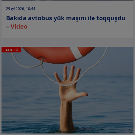
29 iyl 2026, 10:44
Bakıda avtobus yük maşını ilə toqquşdu
–
Video
HADİSƏ