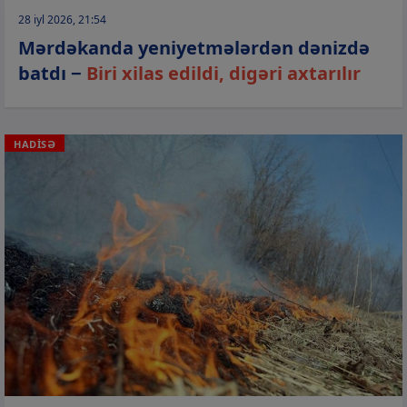
28 iyl 2026, 21:54
Mərdəkanda yeniyetmələrdən dənizdə
batdı −
Biri xilas edildi, digəri axtarılır
HADİSƏ