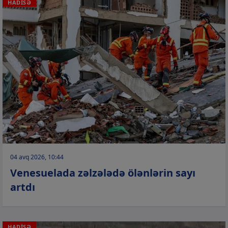
HADİSƏ
04 avq 2026, 10:44
Venesuelada zəlzələdə ölənlərin sayı
artdı
HADİSƏ