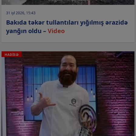
31 iyl 2026, 15:43
Bakıda təkər tullantıları yığılmış ərazidə
yanğın oldu –
Video
HADİSƏ