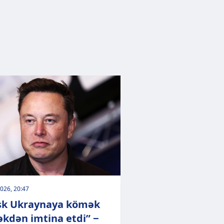
026, 20:47
k Ukraynaya kömək
kdən imtina etdi” −