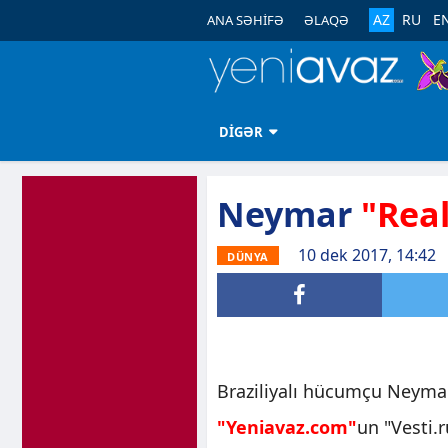
AZ
RU
E
ANA SƏHİFƏ
ƏLAQƏ
DİGƏR
Neymar
"Rea
10 dek 2017, 14:42
DÜNYA
Braziliyalı hücumçu Neymar
"Yeniavaz.com"
un "Vesti.