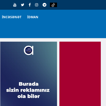
İNCƏSƏNƏT
İDMAN