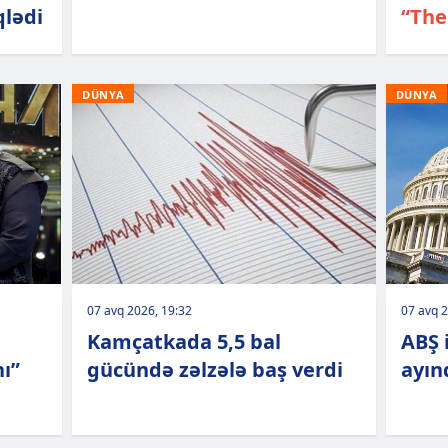
qlədi
“The
DÜNYA
DÜNYA
07 avq 2026, 19:32
07 avq 2
Kamçatkada 5,5 bal
ABŞ i
ı”
gücündə zəlzələ baş verdi
ayınd