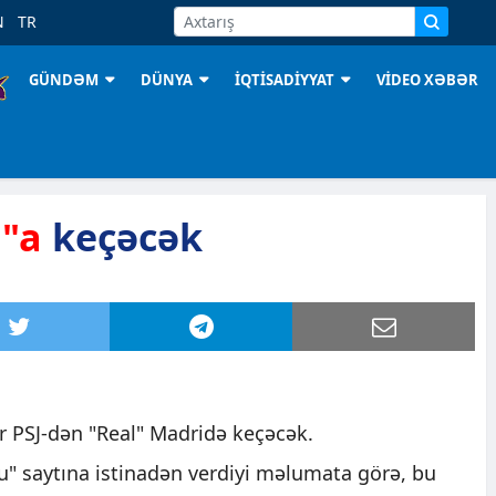
N
TR
GÜNDƏM
DÜNYA
İQTİSADİYYAT
VİDEO XƏBƏR
l"a
keçəcək
 PSJ-dən "Real" Madridə keçəcək.
ru" saytına istinadən verdiyi məlumata görə, bu