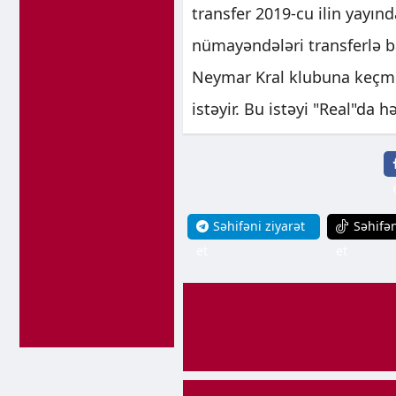
transfer 2019-cu ilin yayın
nümayəndələri transferlə ba
Neymar Kral klubuna keçmə
istəyir. Bu istəyi "Real"da 
Səhifəni ziyarət
Səhifən
et
et