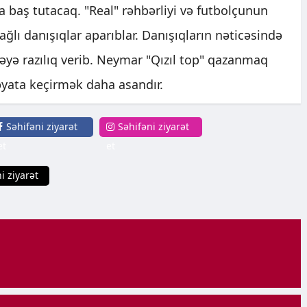
da baş tutacaq. "Real" rəhbərliyi və futbolçunun
ğlı danışıqlar aparıblar. Danışıqların nəticəsində
yə razılıq verib. Neymar "Qızıl top" qazanmaq
həyata keçirmək daha asandır.
Səhifəni ziyarət
Səhifəni ziyarət
et
et
i ziyarət