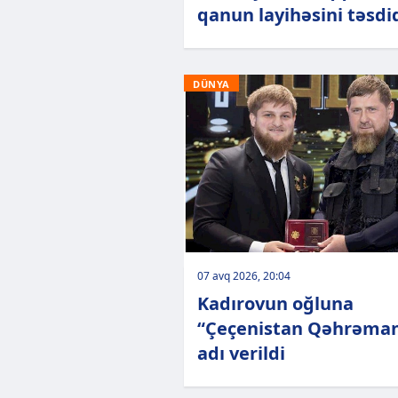
qanun layihəsini təsdi
DÜNYA
07 avq 2026, 20:04
Kadırovun oğluna
“Çeçenistan Qəhrəman
adı verildi