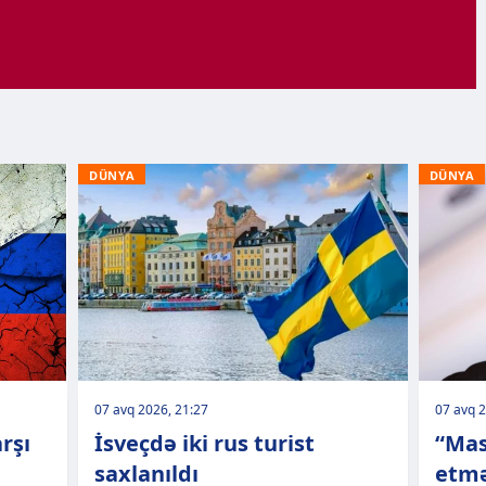
DÜNYA
DÜNYA
07 avq 2026, 21:27
07 avq 2
rşı
İsveçdə iki rus turist
“Mas
saxlanıldı
etmə