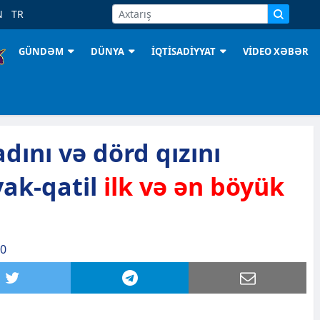
N
TR
GÜNDƏM
DÜNYA
İQTİSADİYYAT
VİDEO XƏBƏR
dını və dörd qızını
ak-qatil
ilk və ən böyük
00