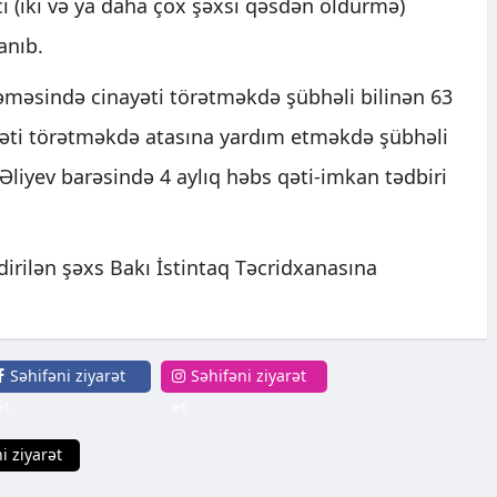
i (iki və ya daha çox şəxsi qəsdən öldürmə)
anıb.
əsində cinayəti törətməkdə şübhəli bilinən 63
ayəti törətməkdə atasına yardım etməkdə şübhəli
 Əliyev barəsində 4 aylıq həbs qəti-imkan tədbiri
ndirilən şəxs Bakı İstintaq Təcridxanasına
Səhifəni ziyarət
Səhifəni ziyarət
et
et
i ziyarət