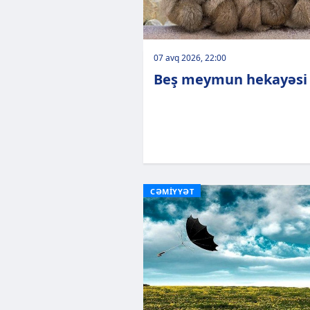
07 avq 2026, 22:00
Beş meymun hekayəsi
CƏMİYYƏT