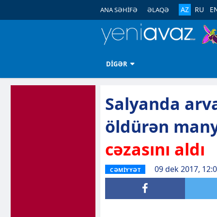
AZ
RU
E
ANA SƏHİFƏ
ƏLAQƏ
DİGƏR
Salyanda arva
öldürən many
cəzasını aldı
09 dek 2017, 12:
CƏMİYYƏT