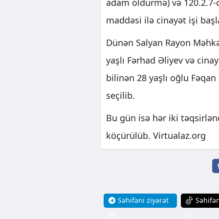
adam öldürmə) və 120.2.7-c
maddəsi ilə cinayət işi başl
Dünən Salyan Rayon Məhkəm
yaşlı Fərhad Əliyev və cin
bilinən 28 yaşlı oğlu Fəqan
seçilib.
Bu gün isə hər iki təqsirlə
köçürülüb. Virtualaz.org
Səhifəni ziyarət
Səhifən
et
et