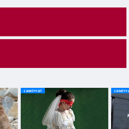
CƏMİYYƏT
CƏMİYY