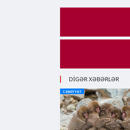
DİGƏR XƏBƏRLƏR
CƏMİYYƏT