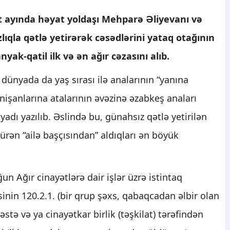
t ayında həyat yoldaşı Mehparə Əliyevanı və
lıqla qətlə yetirərək cəsədlərini yataq otağının
yak-qatil ilk və ən ağır cəzasını alıb.
ünyada da yaş sırası ilə analarının “yanına
nişanlarına atalarının əvəzinə əzabkeş anaları
adı yazılıb. Əslində bu, günahsız qətlə yetirilən
dürən “ailə başçısından” aldıqları ən böyük
un Ağır cinayətlərə dair işlər üzrə istintaq
inin 120.2.1. (bir qrup şəxs, qabaqcadan əlbir olan
stə və ya cinayətkar birlik (təşkilat) tərəfindən