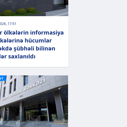
026, 17:51
r ölkələrin informasiya
kələrinə hücumlar
kdə şübhəli bilinən
lər saxlanıldı
ƏT