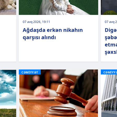
07 avq 2026, 19:11
07 avq 2
Ağdaşda erkən nikahın
Digə
qarşısı alındı
şəbə
etmə
şəxs
CƏMİYYƏT
CƏMİYY