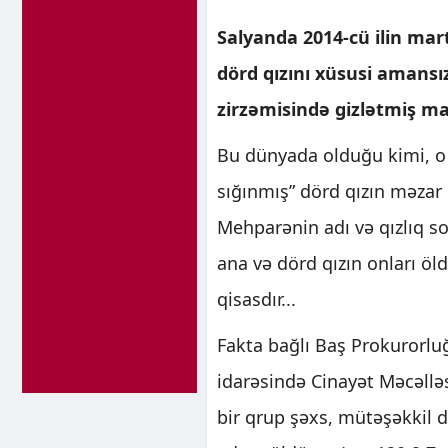
Salyanda 2014-cü ilin mar
dörd qızını xüsusi amansız
zirzəmisində gizlətmiş man
Bu dünyada olduğu kimi, o d
sığınmış” dörd qızın məzar 
Mehparənin adı və qızlıq soy
ana və dörd qızın onları öl
qisasdır...
Fakta bağlı Baş Prokurorluğ
idarəsində Cinayət Məcəlləs
bir qrup şəxs, mütəşəkkil də