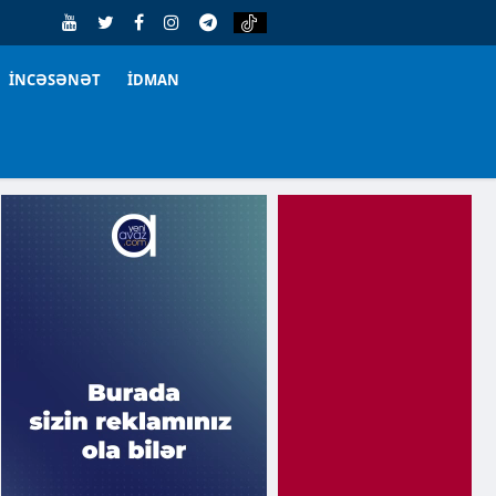
İNCƏSƏNƏT
İDMAN