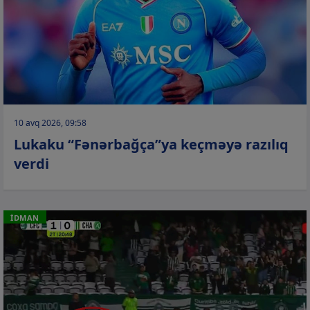
10 avq 2026, 09:58
Lukaku “Fənərbağça”ya keçməyə razılıq
verdi
İDMAN