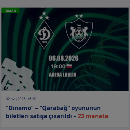
İDMAN
02 avq 2026, 16:20
"Dinamo" – "Qarabağ" oyununun
biletləri satışa çıxarıldı –
23 manata