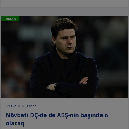
İDMAN
04 avq 2026, 09:22
Növbəti DÇ-də də ABŞ-nin başında o
olacaq