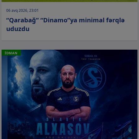
06 avq 2026, 23:01
“Qarabağ” “Dinamo”ya minimal fərqlə
uduzdu
İDMAN