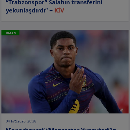
“Trabzonspor” Salahın transferini
yekunlaşdırdı” −
KİV
İDMAN
04 avq 2026, 20:38