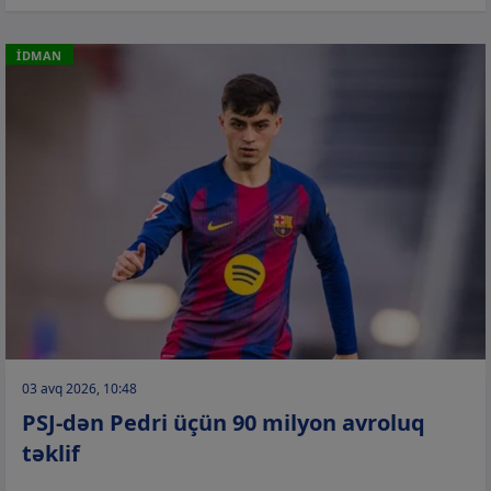
İDMAN
03 avq 2026, 10:48
PSJ-dən Pedri üçün 90 milyon avroluq
təklif