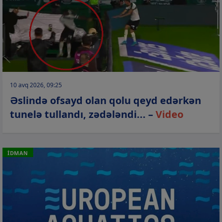
10 avq 2026, 09:25
Əslində ofsayd olan qolu qeyd edərkən
tunelə tullandı, zədələndi... –
Video
İDMAN