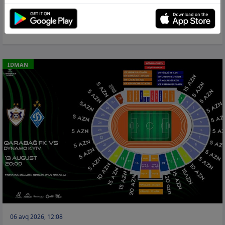
“Real Madrid” Diomandeni transfer etdi
−
125 milyona
İDMAN
06 avq 2026, 12:08