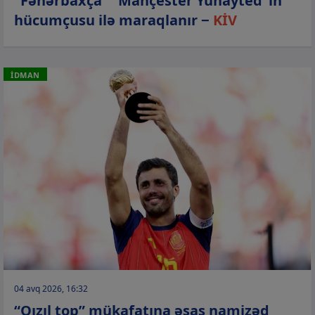
“Fənərbaxça” “Mançester Yunayted”in
hücumçusu ilə maraqlanır −
KİV
İDMAN
04 avq 2026, 16:32
“Qızıl top” mükafatına əsas namizəd