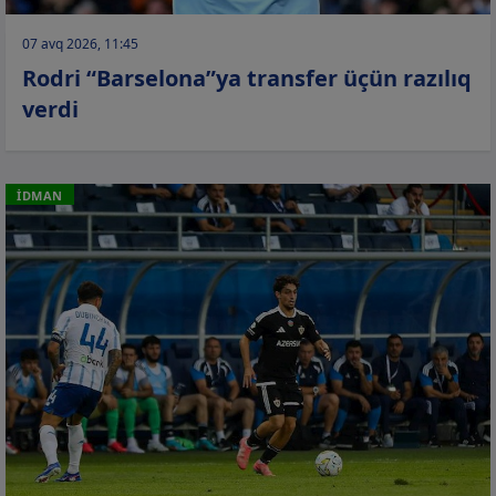
07 avq 2026, 11:45
Rodri “Barselona”ya transfer üçün razılıq
verdi
İDMAN