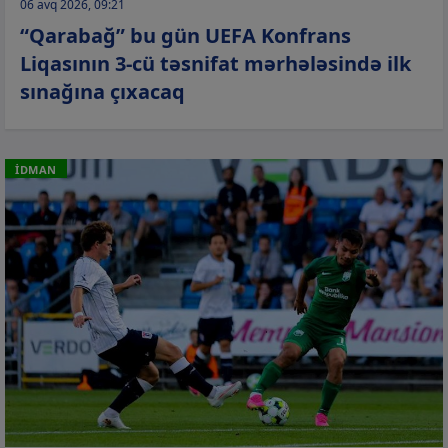
06 avq 2026, 09:21
“Qarabağ” bu gün UEFA Konfrans
Liqasının 3-cü təsnifat mərhələsində ilk
sınağına çıxacaq
İDMAN