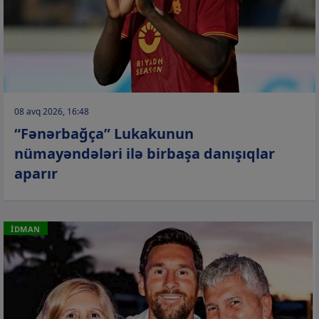
08 avq 2026, 16:48
“Fənərbağça” Lukakunun
nümayəndələri ilə birbaşa danışıqlar
aparır
İDMAN