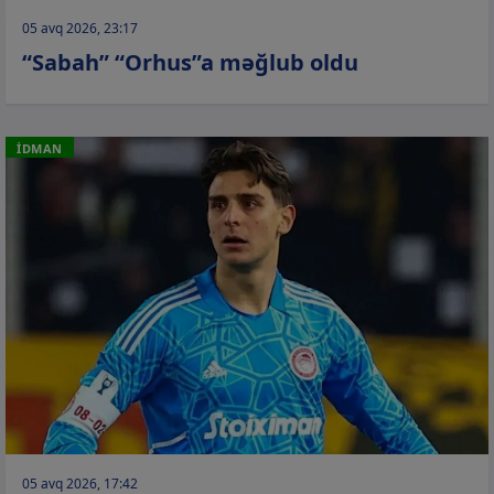
05 avq 2026, 23:17
“Sabah” “Orhus”a məğlub oldu
İDMAN
05 avq 2026, 17:42