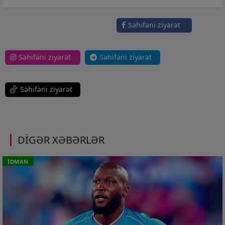
Səhifəni ziyarət
et
Səhifəni ziyarət
Səhifəni ziyarət
et
et
Səhifəni ziyarət
et
DİGƏR XƏBƏRLƏR
İDMAN