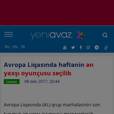
RU
EN
TR
Avropa Liqasında həftənin
ən
yaxşı oyunçusu seçilib
08 dek 2017, 20:44
İDMAN
Avropa Liqasında (AL) qrup mərhələsinin son
turunun ən yaxşı oyunçusu müəyyənləşib.