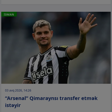
İDMAN
03 avq 2026, 14:26
“Arsenal” Qimaraynsı transfer etmək
istəyir