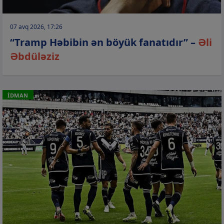
07 avq 2026, 17:26
“Tramp Həbibin ən böyük fanatıdır” –
Əli
Əbdüləziz
İDMAN