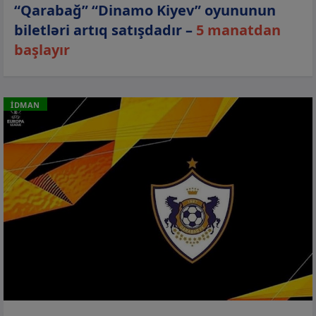
“Qarabağ” “Dinamo Kiyev” oyununun
biletləri artıq satışdadır –
5 manatdan
başlayır
İDMAN