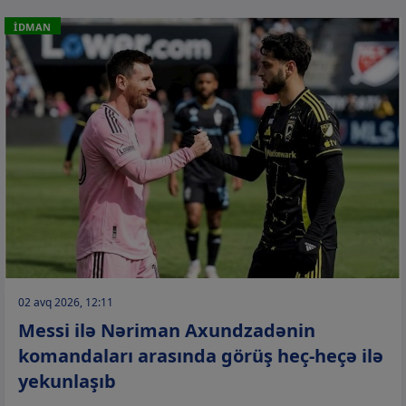
İDMAN
02 avq 2026, 12:11
Messi ilə Nəriman Axundzadənin
komandaları arasında görüş heç-heçə ilə
yekunlaşıb