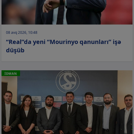
08 avq 2026, 10:48
“Real”da yeni “Mourinyo qanunları” işə
düşüb
İDMAN