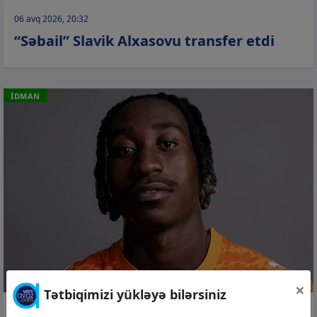
06 avq 2026, 20:32
“Səbail” Slavik Alxasovu transfer etdi
İDMAN
×
Tətbiqimizi yükləyə bilərsiniz
06 avq 2026, 19:03