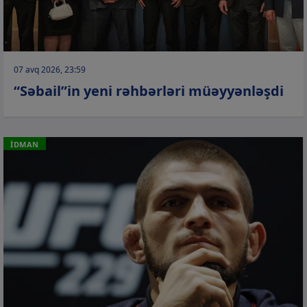
07 avq 2026, 23:59
“Səbail”in yeni rəhbərləri müəyyənləşdi
İDMAN