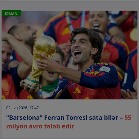
İDMAN
02 avq 2026, 17:47
“Barselona” Ferran Torresi sata bilər –
55
milyon avro tələb edir