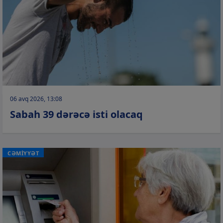
06 avq 2026, 13:08
Sabah 39 dərəcə isti olacaq
CƏMİYYƏT