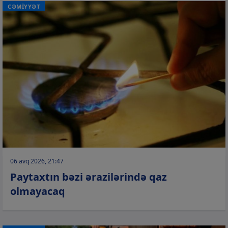
CƏMİYYƏT
06 avq 2026, 21:47
Paytaxtın bəzi ərazilərində qaz
olmayacaq