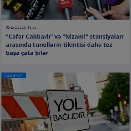
05 avq 2026, 19:08
“Cəfər Cabbarlı” və “Nizami” stansiyaları
arasında tunellərin tikintisi daha tez
başa çata bilər
CƏMİYYƏT