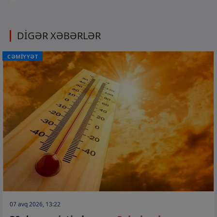
et
DİGƏR XƏBƏRLƏR
CƏMİYYƏT
07 avq 2026, 13:22