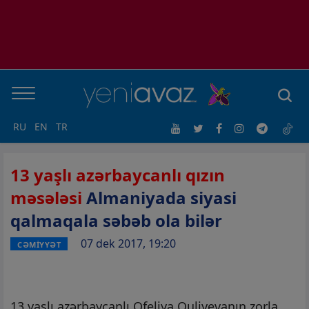
RU
EN
TR
13 yaşlı azərbaycanlı qızın
məsələsi
Almaniyada siyasi
qalmaqala səbəb ola bilər
07 dek 2017, 19:20
CƏMİYYƏT
13 yaşlı azərbaycanlı Ofeliya Quliyevanın zorla