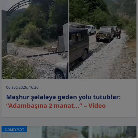
06 avq 2026, 16:26
Məşhur şəlaləyə gedən yolu tutublar:
“Adambaşına 2 manat...” – Video
CƏMİYYƏT