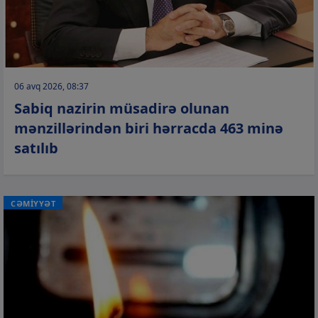
06 avq 2026, 08:37
Sabiq nazirin müsadirə olunan
mənzillərindən biri hərracda 463 minə
satılıb
CƏMİYYƏT