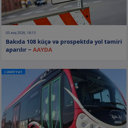
05 avq 2026, 18:13
Bakıda 108 küçə və prospektdə yol təmiri
aparılır −
AAYDA
CƏMİYYƏT