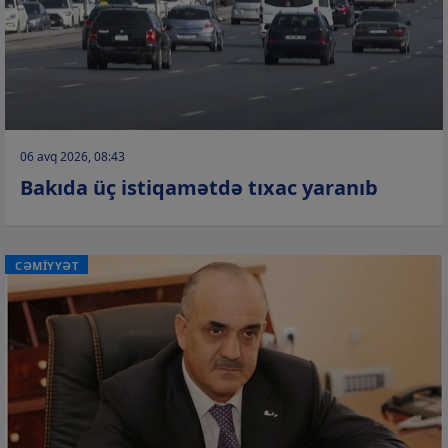
06 avq 2026, 08:43
Bakıda üç istiqamətdə tıxac yaranıb
CƏMİYYƏT