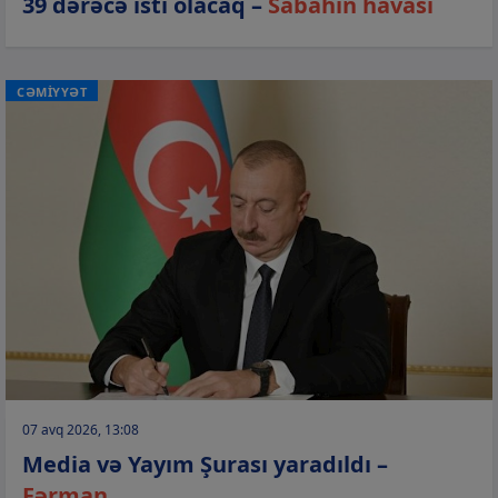
39 dərəcə isti olacaq –
Sabahın havası
CƏMİYYƏT
07 avq 2026, 13:08
Media və Yayım Şurası yaradıldı –
Fərman