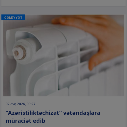
CƏMİYYƏT
07 avq 2026, 09:27
“Azəristiliktəchizat” vətəndaşlara
müraciət edib