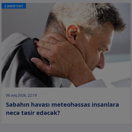
CƏMİYYƏT
06 avq 2026, 22:19
Sabahın havası meteohəssas insanlara
necə təsir edəcək?