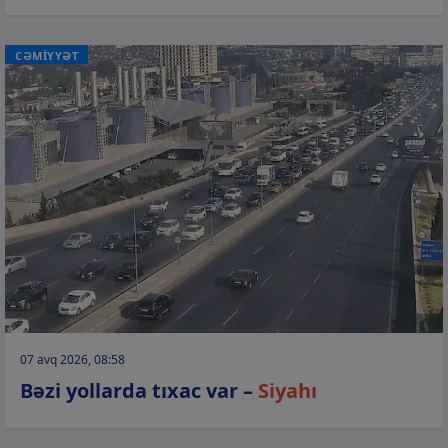
CƏMİYYƏT
07 avq 2026, 08:58
Bəzi yollarda tıxac var –
Siyahı