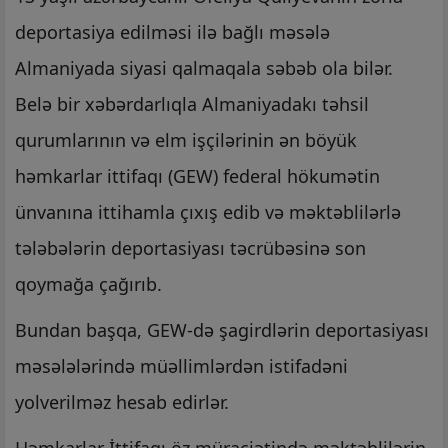
deportasiya edilməsi ilə bağlı məsələ
Almaniyada siyasi qalmaqala səbəb ola bilər.
Belə bir xəbərdarlıqla Almaniyadakı təhsil
qurumlarının və elm işçilərinin ən böyük
həmkarlar ittifaqı (GEW) federal hökumətin
ünvanına ittihamla çıxış edib və məktəblilərlə
tələbələrin deportasiyası təcrübəsinə son
qoymağa çağırıb.
Bundan başqa, GEW-də şagirdlərin deportasiyası
məsələlərində müəllimlərdən istifadəni
yolverilməz hesab edirlər.