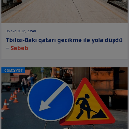
05 avq 2026, 23:48
Tbilisi-Bakı qatarı gecikmə ilə yola düşdü
−
Səbəb
CƏMİYYƏT