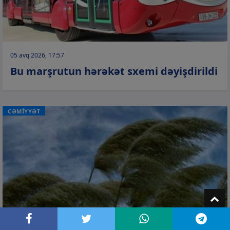
05 avq 2026, 17:57
Bu marşrutun hərəkət sxemi dəyişdirildi
CƏMİYYƏT
T