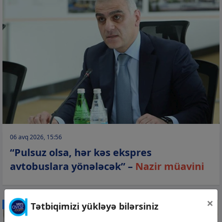
06 avq 2026, 15:56
“Pulsuz olsa, hər kəs ekspres
avtobuslara yönələcək” –
Nazir müavini
×
Tətbiqimizi yükləyə bilərsiniz
CƏMİYYƏT