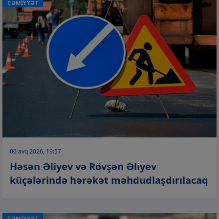
CƏMİYYƏT
06 avq 2026, 19:57
Həsən Əliyev və Rövşən Əliyev
küçələrində hərəkət məhdudlaşdırılacaq
CƏMİYYƏT