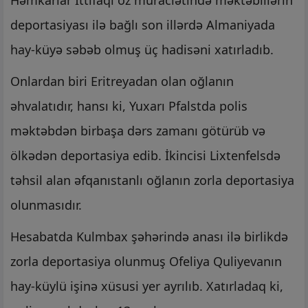
Həmkarlar İttifaqı öz müraciətində məktəblilərin
deportasiyası ilə bağlı son illərdə Almaniyada
hay-küyə səbəb olmuş üç hadisəni xatırladıb.
Onlardan biri Eritreyadan olan oğlanın
əhvalatıdır, hansı ki, Yuxarı Pfalstda polis
məktəbdən birbaşa dərs zamanı götürüb və
ölkədən deportasiya edib. İkincisi Lixtenfelsdə
təhsil alan əfqanıstanlı oğlanın zorla deportasiya
olunmasıdır.
Hesabatda Kulmbax şəhərində anası ilə birlikdə
zorla deportasiya olunmuş Ofeliya Quliyevanın
hay-küylü işinə xüsusi yer ayrılıb. Xatırladaq ki,