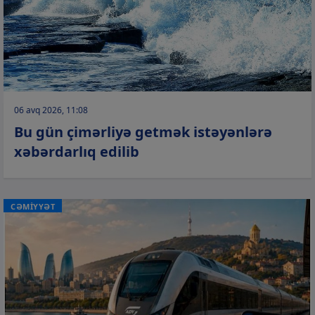
06 avq 2026, 11:08
Bu gün çimərliyə getmək istəyənlərə
xəbərdarlıq edilib
CƏMİYYƏT