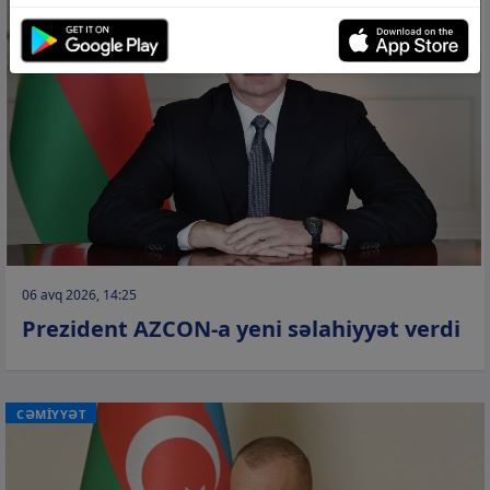
06 avq 2026, 14:25
Prezident AZCON-a yeni səlahiyyət verdi
CƏMİYYƏT