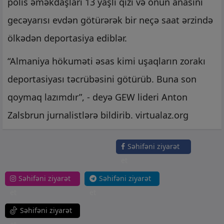
polis əməkdaşları 13 yaşlı qızı və onun anasını
gecəyarısı evdən götürərək bir neçə saat ərzində
ölkədən deportasiya ediblər.
“Almaniya hökuməti əsas kimi uşaqların zorakı
deportasiyası təcrübəsini götürüb. Buna son
qoymaq lazımdır”, - deyə GEW lideri Anton
Zalsbrun jurnalistlərə bildirib. virtualaz.org
Səhifəni ziyarət
et
Səhifəni ziyarət
Səhifəni ziyarət
et
et
Səhifəni ziyarət