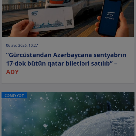
06 avq 2026, 10:27
“Gürcüstandan Azərbaycana sentyabrın
17-dək bütün qatar biletləri satılıb” –
ADY
CƏMİYYƏT