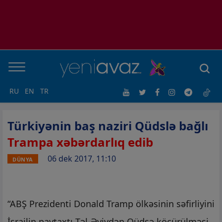
RU
EN
TR
Türkiyənin baş naziri Qüdslə bağlı
Trampa xəbərdarlıq edib
06 dek 2017, 11:10
DÜNYA
“ABŞ Prezidenti Donald Tramp ölkəsinin səfirliyini
İsrailin paytaxtı Təl-Əvivdən Qüdsə köçürülməsi