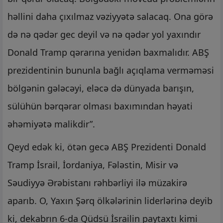
həllini daha çıxılmaz vəziyyətə salacaq. Ona görə
də nə qədər gec deyil və nə qədər yol yaxındır
Donald Tramp qərarına yenidən baxmalıdır. ABŞ
prezidentinin bununla bağlı açıqlama verməməsi
bölgənin gələcəyi, eləcə də dünyada barışın,
sülühün bərqərar olması baxımından həyati
əhəmiyətə malikdir”.
Qeyd edək ki, ötən gecə ABŞ Prezidenti Donald
Tramp İsrail, İordaniya, Fələstin, Misir və
Səudiyyə Ərəbistanı rəhbərliyi ilə müzakirə
aparıb. O, Yaxın Şərq ölkələrinin liderlərinə deyib
ki, dekabrın 6-da Qüdsü İsrailin paytaxtı kimi