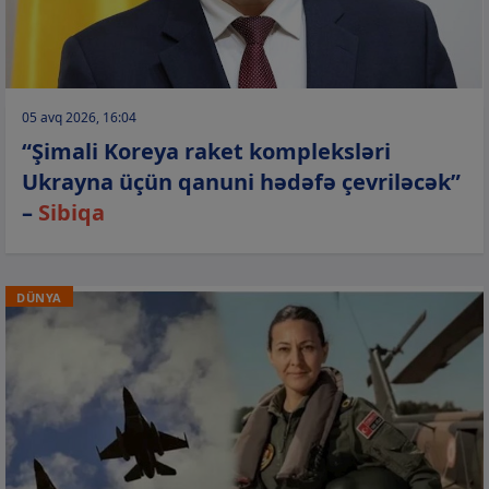
05 avq 2026, 16:04
“Şimali Koreya raket kompleksləri
Ukrayna üçün qanuni hədəfə çevriləcək”
–
Sibiqa
DÜNYA