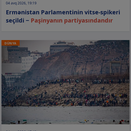
04 avq 2026, 19:19
Ermənistan Parlamentinin vitse-spikeri
seçildi −
Paşinyanın partiyasındandır
DÜNYA