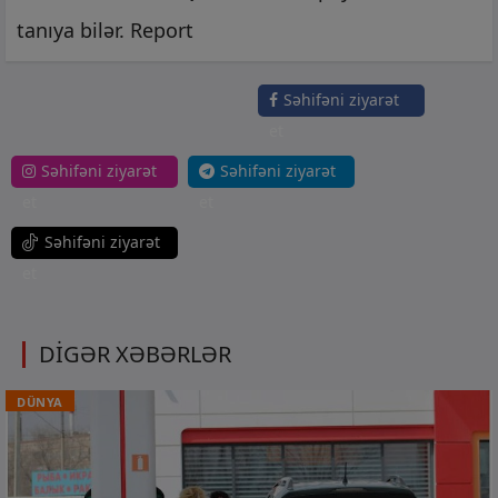
tanıya bilər. Report
Səhifəni ziyarət
et
Səhifəni ziyarət
Səhifəni ziyarət
et
et
Səhifəni ziyarət
et
DİGƏR XƏBƏRLƏR
DÜNYA