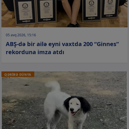
05 avq 2026, 15:16
ABŞ-də bir ailə eyni vaxtda 200 “Ginnes”
rekorduna imza atdı
QƏRİBƏ DÜNYA