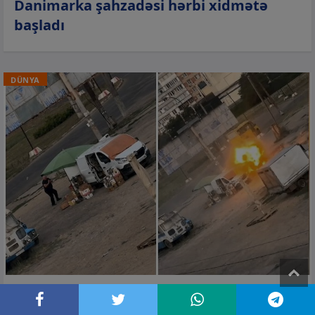
Danimarka şahzadəsi hərbi xidmətə
başladı
DÜNYA
T
04 avq 2026, 12:23