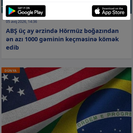
05 avq 2026, 14:36
ABŞ üç ay ərzində Hörmüz boğazından
ən azı 1000 gəminin keçməsinə kömək
edib
DÜNYA