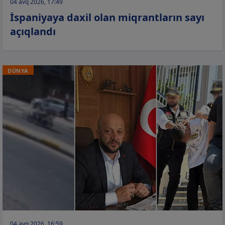
04 avq 2026, 17:49
İspaniyaya daxil olan miqrantların sayı
açıqlandı
DÜNYA
04 avq 2026, 16:59