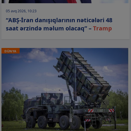
05 avq 2026, 10:23
“ABŞ-İran danışıqlarının nəticələri 48
saat ərzində məlum olacaq” –
Tramp
DÜNYA