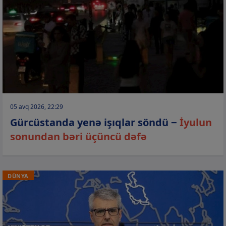
05 avq 2026, 22:29
Gürcüstanda yenə işıqlar söndü −
İyulun
sonundan bəri üçüncü dəfə
DÜNYA