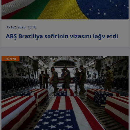
05 avq 2026, 13:38
ABŞ Braziliya səfirinin vizasını ləğv etdi
DÜNYA