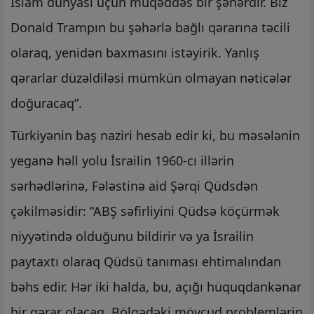
İslam dünyası üçün müqəddəs bir şəhərdir. Biz
Donald Trampın bu şəhərlə bağlı qərarına təcili
olaraq, yenidən baxmasını istəyirik. Yanlış
qərarlar düzəldiləsi mümkün olmayan nəticələr
doğuracaq”.
Türkiyənin baş naziri hesab edir ki, bu məsələnin
yeganə həll yolu İsrailin 1960-cı illərin
sərhədlərinə, Fələstinə aid Şərqi Qüdsdən
çəkilməsidir: “ABŞ səfirliyini Qüdsə köçürmək
niyyətində olduğunu bildirir və ya İsrailin
paytaxtı olaraq Qüdsü tanıması ehtimalından
bəhs edir. Hər iki halda, bu, açığı hüquqdankənar
bir qərar olacaq. Bölgədəki mövcud problemlərin