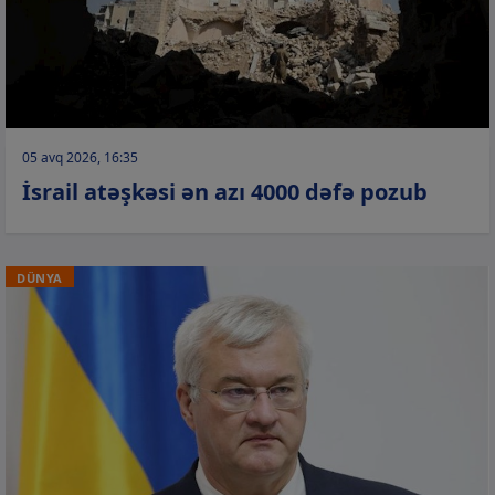
05 avq 2026, 16:35
İsrail atəşkəsi ən azı 4000 dəfə pozub
DÜNYA