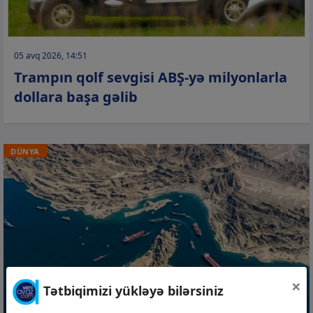
05 avq 2026, 14:51
Trampın qolf sevgisi ABŞ-yə milyonlarla
dollara başa gəlib
DÜNYA
×
Tətbiqimizi yükləyə bilərsiniz