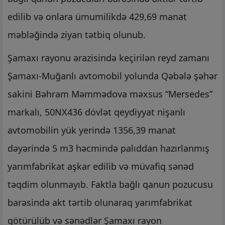
edilib və onlara ümumilikdə 429,69 manat
məbləğində ziyan tətbiq olunub.
Şamaxı rayonu ərazisində keçirilən reyd zamanı
Şamaxı-Muğanlı avtomobil yolunda Qəbələ şəhər
sakini Bəhram Məmmədova məxsus “Mersedes”
markalı, 50NX436 dövlət qeydiyyat nişanlı
avtomobilin yük yerində 1356,39 manat
dəyərində 5 m3 həcmində palıddan hazırlanmış
yarımfabrikat aşkar edilib və müvafiq sənəd
təqdim olunmayıb. Faktla bağlı qanun pozucusu
barəsində akt tərtib olunaraq yarımfabrikat
götürülüb və sənədlər Şamaxı rayon