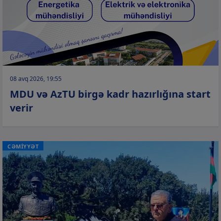
08 avq 2026, 19:55
MDU və AzTU birgə kadr hazırlığına start
verir
CƏMİYYƏT