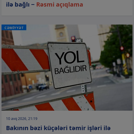
ilə bağlı −
Rəsmi açıqlama
CƏMİYYƏT
10 avq 2026, 21:19
Bakının bəzi küçələri təmir işləri ilə