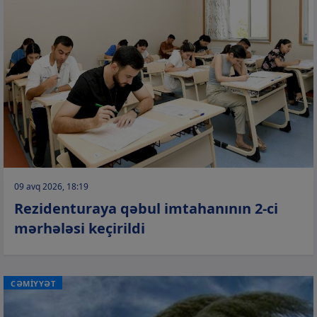
09 avq 2026, 18:19
Rezidenturaya qəbul imtahanının 2-ci
mərhələsi keçirildi
CƏMİYYƏT