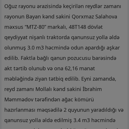
Oğuz rayonu ərazisində keçirilən reydlər zamanı
rayonun Bayan kənd sakini Qorxmaz Salahova
məxsus “MTZ-80” markalı, 48T148 dövlət
qeydiyyat nişanlı traktorda qanunsuz yolla əldə
olunmuş 3.0 m3 həcmində odun apardığı aşkar
edilib. Faktla bağlı qanun pozucusu barəsində
akt tərtib olunub və ona 62,16 manat
məbləğində ziyan tətbiq edilib. Eyni zamanda,
reyd zamanı Mollalı kənd sakini İbrahim
Məmmədov tərəfindən ağac kömürü
hazırlanması məqsədilə 2 quyunun yaradıldığı və
qanunsuz yolla əldə edilmiş 3.4 m3 həcmində