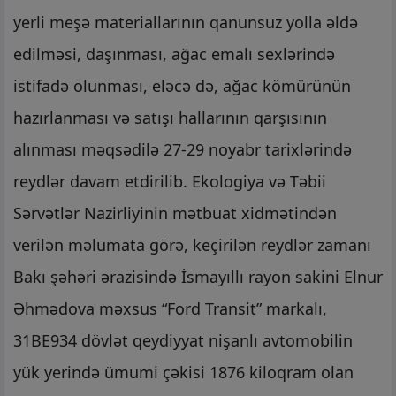
yerli meşə materiallarının qanunsuz yolla əldə
edilməsi, daşınması, ağac emalı sexlərində
istifadə olunması, eləcə də, ağac kömürünün
hazırlanması və satışı hallarının qarşısının
alınması məqsədilə 27-29 noyabr tarixlərində
reydlər davam etdirilib. Ekologiya və Təbii
Sərvətlər Nazirliyinin mətbuat xidmətindən
verilən məlumata görə, keçirilən reydlər zamanı
Bakı şəhəri ərazisində İsmayıllı rayon sakini Elnur
Əhmədova məxsus “Ford Transit” markalı,
31BE934 dövlət qeydiyyat nişanlı avtomobilin
yük yerində ümumi çəkisi 1876 kiloqram olan