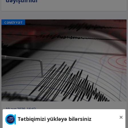
dəyişdirildi
CƏMİYYƏT
10 avq 2026, 16:42
×
Lerik-Lənkəran sərhədində zəlzələ olub
Tətbiqimizi yükləyə bilərsiniz