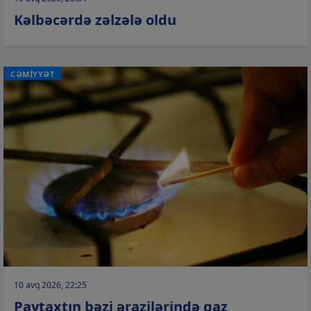
Kəlbəcərdə zəlzələ oldu
CƏMİYYƏT
10 avq 2026, 22:25
Paytaxtın bəzi ərazilərində qaz