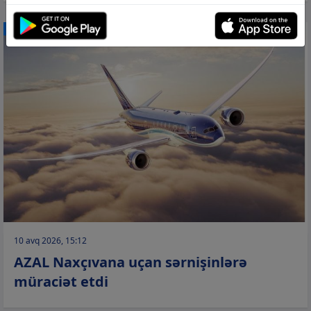
CƏMİYYƏT
10 avq 2026, 15:12
AZAL Naxçıvana uçan sərnişinlərə
müraciət etdi