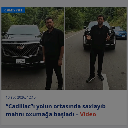
CƏMİYYƏT
10 avq 2026, 12:15
“Cadillac”ı yolun ortasında saxlayıb
mahnı oxumağa başladı –
Video