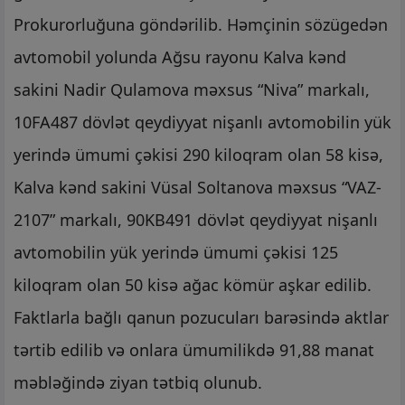
Prokurorluğuna göndərilib. Həmçinin sözügedən
avtomobil yolunda Ağsu rayonu Kalva kənd
sakini Nadir Qulamova məxsus “Niva” markalı,
10FA487 dövlət qeydiyyat nişanlı avtomobilin yük
yerində ümumi çəkisi 290 kiloqram olan 58 kisə,
Kalva kənd sakini Vüsal Soltanova məxsus “VAZ-
2107” markalı, 90KB491 dövlət qeydiyyat nişanlı
avtomobilin yük yerində ümumi çəkisi 125
kiloqram olan 50 kisə ağac kömür aşkar edilib.
Faktlarla bağlı qanun pozucuları barəsində aktlar
tərtib edilib və onlara ümumilikdə 91,88 manat
məbləğində ziyan tətbiq olunub.