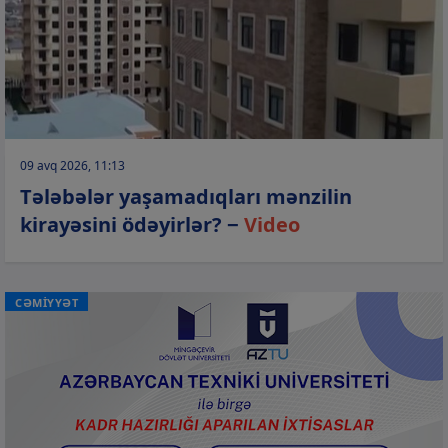
09 avq 2026, 11:13
Tələbələr yaşamadıqları mənzilin
kirayəsini ödəyirlər? −
Video
CƏMİYYƏT