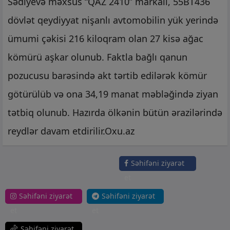
Sədiyevə məxsus “QAZ 2410” markalı, 55BT436
dövlət qeydiyyat nişanlı avtomobilin yük yerində
ümumi çəkisi 216 kiloqram olan 27 kisə ağac
kömürü aşkar olunub. Faktla bağlı qanun
pozucusu barəsində akt tərtib edilərək kömür
götürülüb və ona 34,19 manat məbləğində ziyan
tətbiq olunub. Hazırda ölkənin bütün ərazilərində
reydlər davam etdirilir.Oxu.az
Səhifəni ziyarət
et
Səhifəni ziyarət
Səhifəni ziyarət
et
et
Səhifəni ziyarət