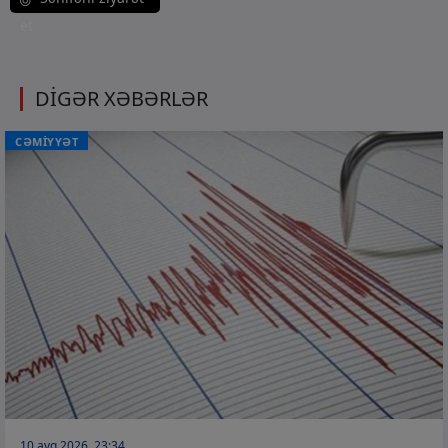
et
DİGƏR XƏBƏRLƏR
CƏMİYYƏT
10 avq 2026, 23:34