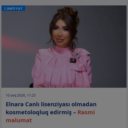
CƏMİYYƏT
10 avq 2026, 11:25
Elnarə Canlı lisenziyası olmadan
kosmetoloqluq edirmiş –
Rəsmi
məlumat