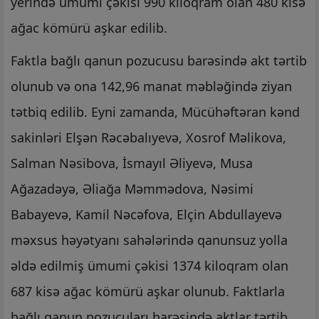
yerində ümumi çəkisi 990 kiloqram olan 480 kisə
ağac kömürü aşkar edilib.
Faktla bağlı qanun pozucusu barəsində akt tərtib
olunub və ona 142,96 manat məbləğində ziyan
tətbiq edilib. Eyni zamanda, Mücühəftəran kənd
sakinləri Elşən Rəcəbalıyevə, Xosrof Məlikova,
Salman Nəsibova, İsmayıl Əliyevə, Musa
Ağazadəyə, Əliağa Məmmədova, Nəsimi
Babayevə, Kamil Nəcəfova, Elçin Abdullayevə
məxsus həyətyanı sahələrində qanunsuz yolla
əldə edilmiş ümumi çəkisi 1374 kiloqram olan
687 kisə ağac kömürü aşkar olunub. Faktlarla
bağlı qanun pozucuları barəsində aktlar tərtib