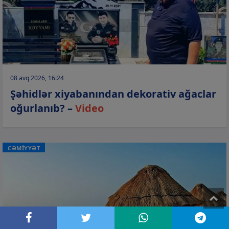
08 avq 2026, 16:24
Şəhidlər xiyabanından dekorativ ağaclar
oğurlanıb? –
Video
CƏMİYYƏT
T