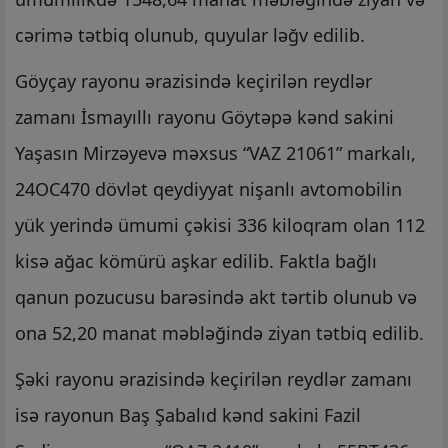
cərimə tətbiq olunub, quyular ləğv edilib.
Göyçay rayonu ərazisində keçirilən reydlər
zamanı İsmayıllı rayonu Göytəpə kənd sakini
Yaşasın Mirzəyevə məxsus “VAZ 21061” markalı,
24OC470 dövlət qeydiyyat nişanlı avtomobilin
yük yerində ümumi çəkisi 336 kiloqram olan 112
kisə ağac kömürü aşkar edilib. Faktla bağlı
qanun pozucusu barəsində akt tərtib olunub və
ona 52,20 manat məbləğində ziyan tətbiq edilib.
Şəki rayonu ərazisində keçirilən reydlər zamanı
isə rayonun Baş Şabalıd kənd sakini Fazil