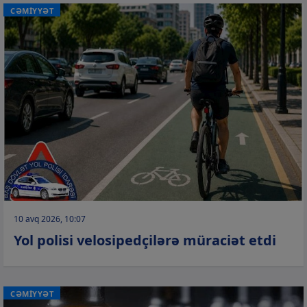
CƏMİYYƏT
10 avq 2026, 10:07
Yol polisi velosipedçilərə müraciət etdi
CƏMİYYƏT