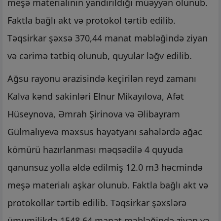
meşə materialının yandırıldığı müəyyən olunub.
Faktla bağlı akt və protokol tərtib edilib.
Təqsirkar şəxsə 370,44 manat məbləğində ziyan
və cərimə tətbiq olunub, quyular ləğv edilib.
Ağsu rayonu ərazisində keçirilən reyd zamanı
Kalva kənd sakinləri Elnur Mikayılova, Afət
Hüseynova, Əmrah Şirinova və Əlibayram
Gülmalıyevə məxsus həyətyanı sahələrdə ağac
kömürü hazırlanması məqsədilə 4 quyuda
qanunsuz yolla əldə edilmiş 12.0 m3 həcmində
meşə materialı aşkar olunub. Faktla bağlı akt və
protokollar tərtib edilib. Təqsirkar şəxslərə
ümumilikdə 1548,64 manat məbləğində ziyan və