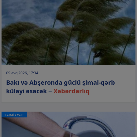
09 avq 2026, 17:34
Bakı və Abşeronda güclü şimal-qərb
küləyi əsəcək −
Xəbərdarlıq
CƏMİYYƏT