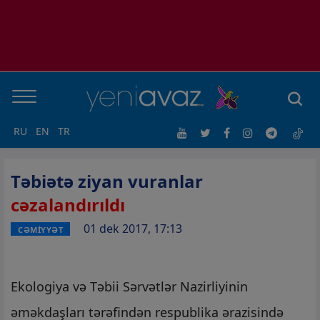
RU
EN
TR
Təbiətə ziyan vuranlar
cəzalandırıldı
01 dek 2017, 17:13
CƏMİYYƏT
Ekologiya və Təbii Sərvətlər Nazirliyinin
əməkdaşları tərəfindən respublika ərazisində