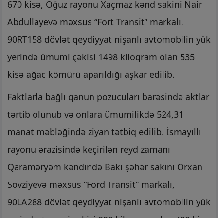
670 kisə, Oğuz rayonu Xaçmaz kənd sakini Nair
Abdullayevə məxsus “Fort Transit” markalı,
90RT158 dövlət qeydiyyat nişanlı avtomobilin yük
yerində ümumi çəkisi 1498 kiloqram olan 535
kisə ağac kömürü aparıldığı aşkar edilib.
Faktlarla bağlı qanun pozucuları barəsində aktlar
tərtib olunub və onlara ümumilikdə 524,31
manat məbləğində ziyan tətbiq edilib. İsmayıllı
rayonu ərazisində keçirilən reyd zamanı
Qaraməryəm kəndində Bakı şəhər sakini Orxan
Sövziyevə məxsus “Ford Transit” markalı,
90LA288 dövlət qeydiyyat nişanlı avtomobilin yük