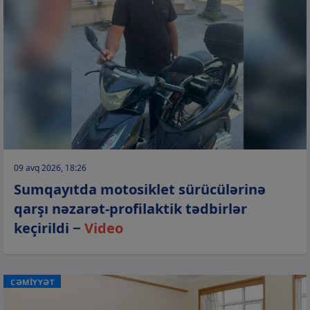
09 avq 2026, 18:26
Sumqayıtda motosiklet sürücülərinə
qarşı nəzarət-profilaktik tədbirlər
keçirildi −
Video
CƏMİYYƏT