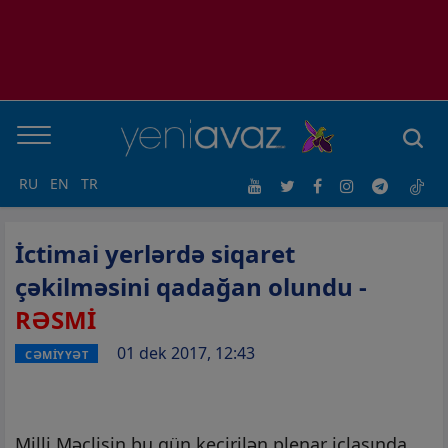
RU
EN
TR
İctimai yerlərdə siqaret
çəkilməsini qadağan olundu -
RƏSMİ
01 dek 2017, 12:43
CƏMİYYƏT
Milli Məclisin bu gün keçirilən plenar iclasında