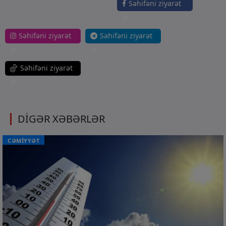
Səhifəni ziyarət
et
Səhifəni ziyarət
Səhifəni ziyarət
et
et
Səhifəni ziyarət
et
DİGƏR XƏBƏRLƏR
CƏMİYYƏT