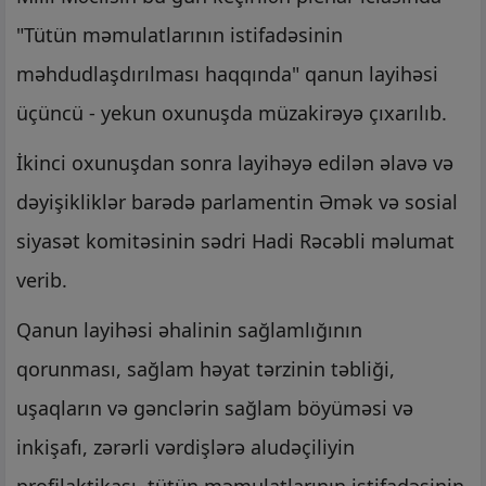
"Tütün məmulatlarının istifadəsinin
məhdudlaşdırılması haqqında" qanun layihəsi
üçüncü - yekun oxunuşda müzakirəyə çıxarılıb.
İkinci oxunuşdan sonra layihəyə edilən əlavə və
dəyişikliklər barədə parlamentin Əmək və sosial
siyasət komitəsinin sədri Hadi Rəcəbli məlumat
verib.
Qanun layihəsi əhalinin sağlamlığının
qorunması, sağlam həyat tərzinin təbliği,
uşaqların və gənclərin sağlam böyüməsi və
inkişafı, zərərli vərdişlərə aludəçiliyin