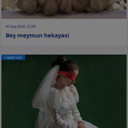
07 avq 2026, 22:00
Beş meymun hekayəsi
CƏMİYYƏT