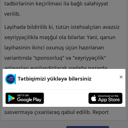
tədbirlərinin keçirilməsi ilə bağlı səlahiyyət
verilib.
Layihədə bildirilib ki, tütün istehsalçıları əvəzsiz
xeyriyyəçiliklə məşğul ola bilərlər. Yəni, qanun
layihəsinin ikinci oxunuş üçün hazırlanan
variantında "sponsorluq" və "xeyriyyəçilik"
anlayışları eyniləşdirilərək qadağa nəzərdə
×
tutulurdusa, yekun oxunuşda xeyriyyəçiliklə
Tətbiqimizi yükləyə bilərsiniz
bağlı aradan qaldırılıb.
Müzakirələrin yekununda qanun layihəsi
səsverməyə çıxarılaraq qəbul edilib. Report