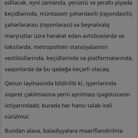
ediləcək, eyni zamanda, yerüstü və yeraltı piyada
keçidlərində, müntəzəm şəhərdaxili (rayondaxili),
şəhərlərarası (rayonlarası) və beynəlxalq
marşrutlar üzrə hərəkət edən avtobuslarda və
taksilərdə, metropoliten stansiyalarının
vestibüllərində, keçidlərində və platformalarında,
vaqonlarda da bu qadağa keçərli olacaq.
Qanun layihəsində bildirilib ki, işyerlərində
siqaret çəkilməsinə yerin ayrılması işəgötürənin
ixtiyarındadır, burada hər hansı tələb irəli
sürülmür.
Bundan əlavə, bələdiyyələrə maarifləndirilmə