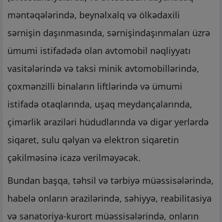
məntəqələrində, beynəlxalq və ölkədaxili
sərnişin daşınmasında, sərnişindaşınmaları üzrə
ümumi istifadədə olan avtomobil nəqliyyatı
vasitələrində və taksi minik avtomobillərində,
çoxmənzilli binaların liftlərində və ümumi
istifadə otaqlarında, uşaq meydançalarında,
çimərlik əraziləri hüdudlarında və digər yerlərdə
siqaret, sulu qəlyan və elektron siqaretin
çəkilməsinə icazə verilməyəcək.
Bundan başqa, təhsil və tərbiyə müəssisələrində,
habelə onların ərazilərində, səhiyyə, reabilitasiya
və sanatoriya-kurort müəssisələrində, onların