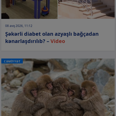
08 avq 2026, 11:12
Şəkərli diabet olan azyaşlı bağçadan
kənarlaşdırılıb? –
Video
CƏMİYYƏT