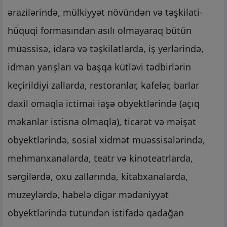
ərazilərində, mülkiyyət növündən və təşkilati-
hüquqi formasından asılı olmayaraq bütün
müəssisə, idarə və təşkilatlarda, iş yerlərində,
idman yarışları və başqa kütləvi tədbirlərin
keçirildiyi zallarda, restoranlar, kafelər, barlar
daxil omaqla ictimai iaşə obyektlərində (açıq
məkanlar istisna olmaqla), ticarət və məişət
obyektlərində, sosial xidmət müəssisələrində,
mehmanxanalarda, teatr və kinoteatrlarda,
sərgilərdə, oxu zallarında, kitabxanalarda,
muzeylərdə, habelə digər mədəniyyət
obyektlərində tütündən istifadə qadağan