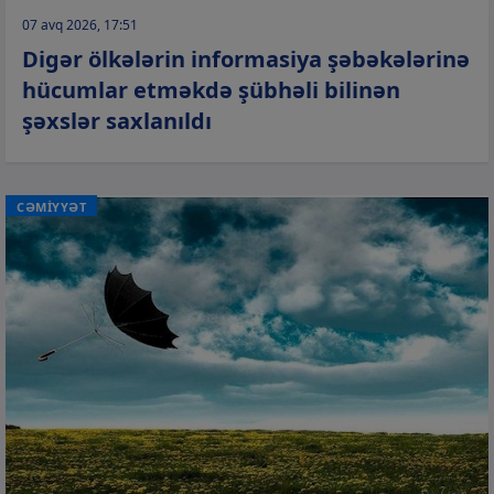
07 avq 2026, 17:51
Digər ölkələrin informasiya şəbəkələrinə
hücumlar etməkdə şübhəli bilinən
şəxslər saxlanıldı
CƏMİYYƏT