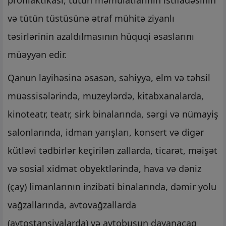
profilaktikası, tütün məmulatlarının istifadəsinin
və tütün tüstüsünə ətraf mühitə ziyanlı
təsirlərinin azaldılmasının hüquqi əsaslarını
müəyyən edir.
Qanun layihəsinə əsasən, səhiyyə, elm və təhsil
müəssisələrində, muzeylərdə, kitabxanalarda,
kinoteatr, teatr, sirk binalarında, sərgi və nümayiş
salonlarında, idman yarışları, konsert və digər
kütləvi tədbirlər keçirilən zallarda, ticarət, məişət
və sosial xidmət obyektlərində, hava və dəniz
(çay) limanlarının inzibati binalarında, dəmir yolu
vağzallarında, avtovağzallarda
(avtostansiyalarda) və avtobusun dayanacaq