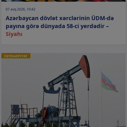
07 avq 2026, 10:42
Azərbaycan dövlət xərclərinin ÜDM-də
payına görə dünyada 58-ci yerdədir –
Siyahı
İQTİSADİYYAT