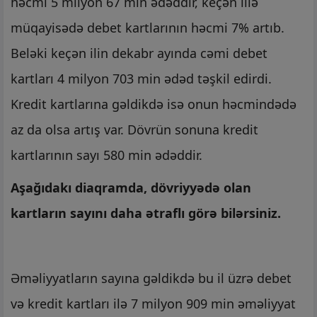
həcmi 5 milyon 67 min ədəddir, keçən illə
müqayisədə debet kartlarının həcmi 7% artıb.
Beləki keçən ilin dekabr ayında cəmi debet
kartları 4 milyon 703 min ədəd təşkil edirdi.
Kredit kartlarına gəldikdə isə onun həcmindədə
az da olsa artış var. Dövrün sonuna kredit
kartlarının sayı 580 min ədəddir.
Aşağıdakı diaqramda, dövriyyədə olan
kartların sayını daha ətraflı görə bilərsiniz.
Əməliyyatların sayına gəldikdə bu il üzrə debet
və kredit kartları ilə 7 milyon 909 min əməliyyat