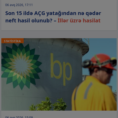
06 avq 2026, 17:11
Son 15 ildə AÇG yatağından nə qədər
neft hasil olunub? –
İllər üzrə hasilat
STATİSTİKA
06 avq 2026, 15:09