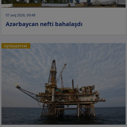
07 avq 2026, 09:48
Azərbaycan nefti bahalaşdı
İQTİSADİYYAT