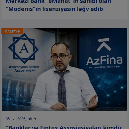
Mərkəzi Bank “eManat”ın sahibi olan
“Modenis”in lisenziyasın ləğv edib
MALİYYƏ
05 avq 2026, 16:19
“Banklar və Fintex Assosiasiyaları kimdir