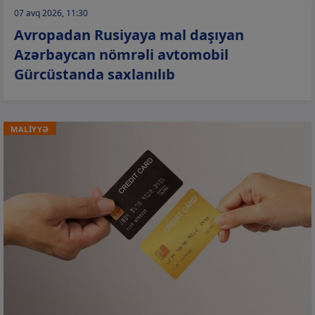
07 avq 2026, 11:30
Avropadan Rusiyaya mal daşıyan
Azərbaycan nömrəli avtomobil
Gürcüstanda saxlanılıb
MALİYYƏ