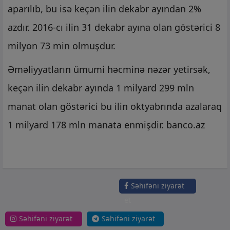
aparılıb, bu isə keçən ilin dekabr ayından 2%
azdır. 2016-cı ilin 31 dekabr ayına olan göstərici 8
milyon 73 min olmuşdur.
Əməliyyatların ümumi həcminə nəzər yetirsək,
keçən ilin dekabr ayında 1 milyard 299 mln
manat olan göstərici bu ilin oktyabrında azalaraq
1 milyard 178 mln manata enmişdir. banco.az
Səhifəni ziyarət
et
Səhifəni ziyarət
Səhifəni ziyarət