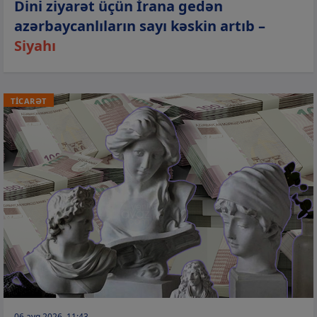
Dini ziyarət üçün İrana gedən
azərbaycanlıların sayı kəskin artıb –
Siyahı
TİCARƏT
06 avq 2026, 11:43