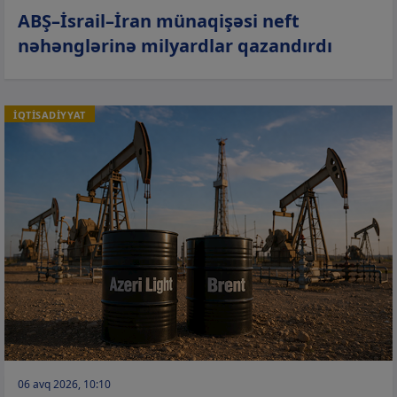
ABŞ–İsrail–İran münaqişəsi neft
nəhənglərinə milyardlar qazandırdı
İQTİSADİYYAT
06 avq 2026, 10:10