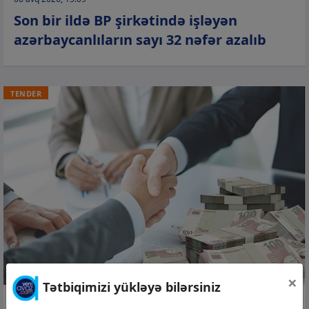
Son bir ildə BP şirkətində işləyən
azərbaycanlıların sayı 32 nəfər azalıb
TENDER
×
Tətbiqimizi yükləyə bilərsiniz
06 avq 2026, 15:02