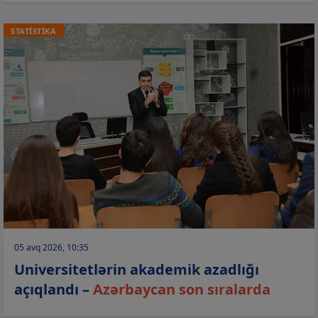
STATİSTİKA
05 avq 2026, 10:35
Universitetlərin akademik azadlığı
açıqlandı –
Azərbaycan son sıralarda