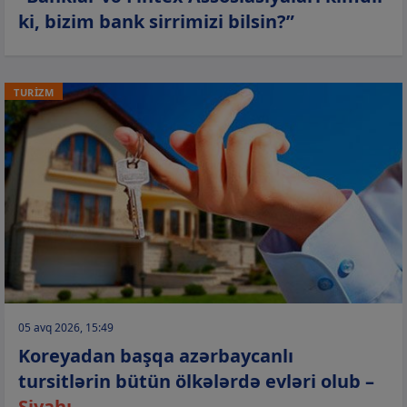
ki, bizim bank sirrimizi bilsin?”
TURİZM
05 avq 2026, 15:49
Koreyadan başqa azərbaycanlı
tursitlərin bütün ölkələrdə evləri olub –
Siyahı