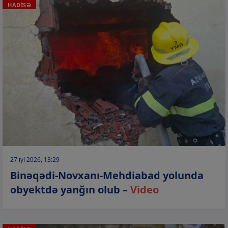
HADİSƏ
27 iyl 2026, 13:29
Binəqədi-Novxanı-Mehdiabad yolunda
obyektdə yanğın olub –
Video