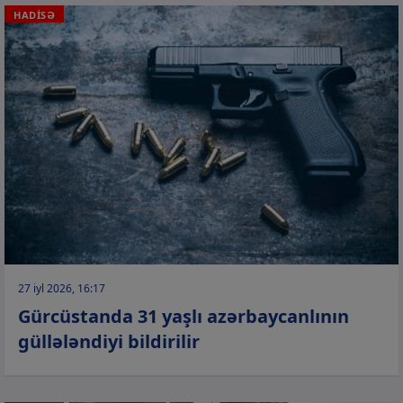
HADİSƏ
27 iyl 2026, 16:17
Gürcüstanda 31 yaşlı azərbaycanlının
güllələndiyi bildirilir