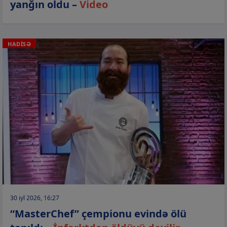
yanğın oldu –
Video
HADİSƏ
30 iyl 2026, 16:27
“MasterChef” çempionu evində ölü