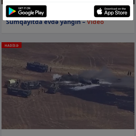
01 avq 2026, 13:41
Sumqayıtda evdə yanğın –
Video
HADİSƏ