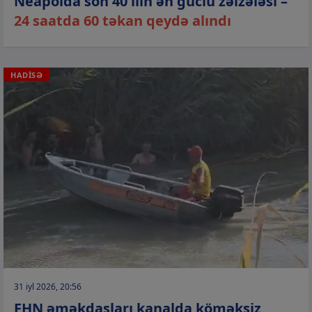
Neapolda son 40 ilin ən güclü zəlzələsi –
24 saatda 60 təkan qeydə alındı
HADİSƏ
31 iyl 2026, 20:56
FHN əməkdaşları kanalda köməksiz