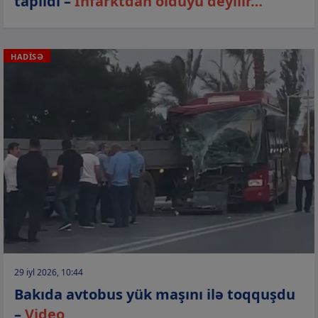
tapıldı –
İnfarktdan öldüyü deyilir…
HADİSƏ
29 iyl 2026, 10:44
Bakıda avtobus yük maşını ilə toqquşdu
–
Video