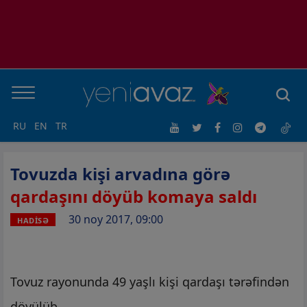
RU
EN
TR
Tovuzda kişi arvadına görə
qardaşını döyüb komaya saldı
30 noy 2017, 09:00
HADİSƏ
Tovuz rayonunda 49 yaşlı kişi qardaşı tərəfindən
döyülüb.