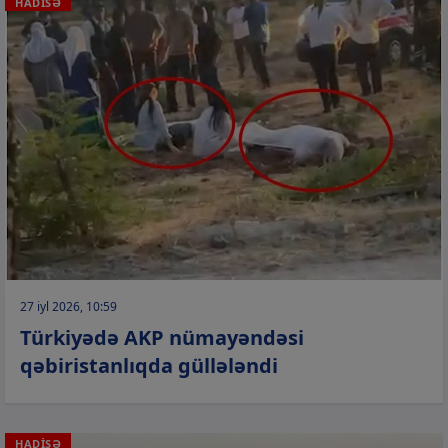
HADİSƏ
27 iyl 2026, 10:59
Türkiyədə AKP nümayəndəsi
qəbiristanlıqda güllələndi
HADİSƏ