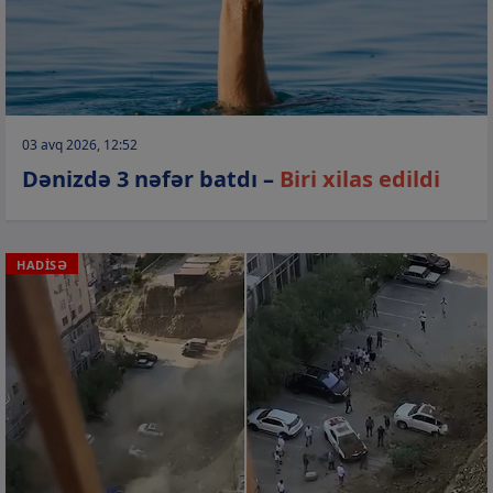
03 avq 2026, 12:52
Dənizdə 3 nəfər batdı –
Biri xilas edildi
HADİSƏ