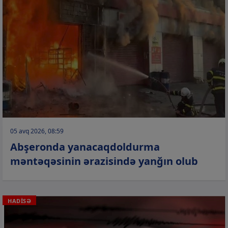
05 avq 2026, 08:59
Abşeronda yanacaqdoldurma
məntəqəsinin ərazisində yanğın olub
HADİSƏ