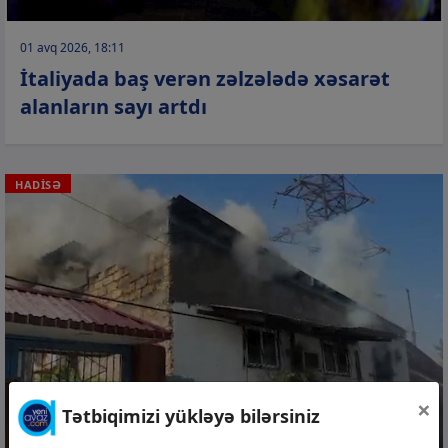
01 avq 2026, 18:11
İtaliyada baş verən zəlzələdə xəsarət
alanların sayı artdı
HADİSƏ
×
Tətbiqimizi yükləyə bilərsiniz