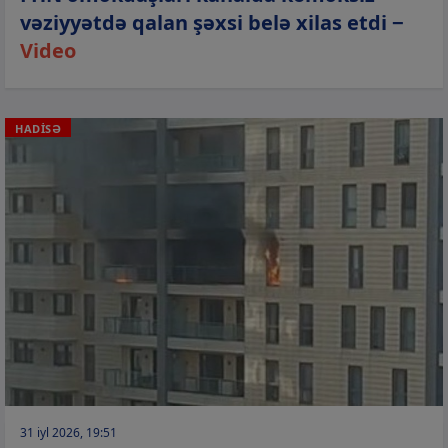
vəziyyətdə qalan şəxsi belə xilas etdi −
Video
HADİSƏ
31 iyl 2026, 19:51