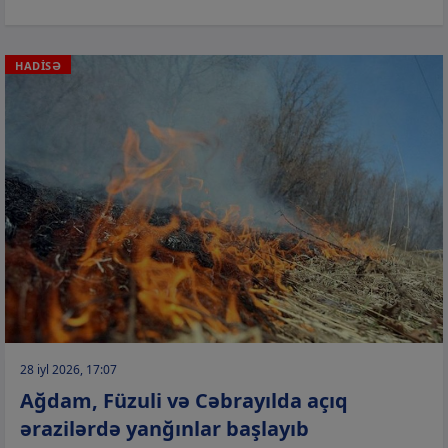
HADİSƏ
28 iyl 2026, 17:07
Ağdam, Füzuli və Cəbrayılda açıq
ərazilərdə yanğınlar başlayıb