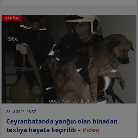
HADİSƏ
28 iyl 2026, 08:57
Ceyranbatanda yanğın olan binadan
təxliyə həyata keçirilib –
Video