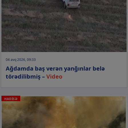
04 avq 2026, 09:33
Ağdamda baş verən yanğınlar belə
törədilibmiş –
Video
HADİSƏ