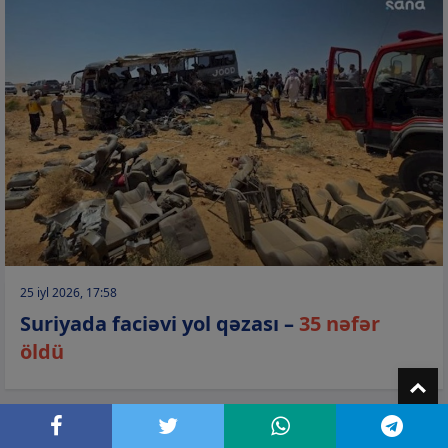
25 iyl 2026, 17:58
Suriyada faciəvi yol qəzası –
35 nəfər
öldü
T
HADİSƏ