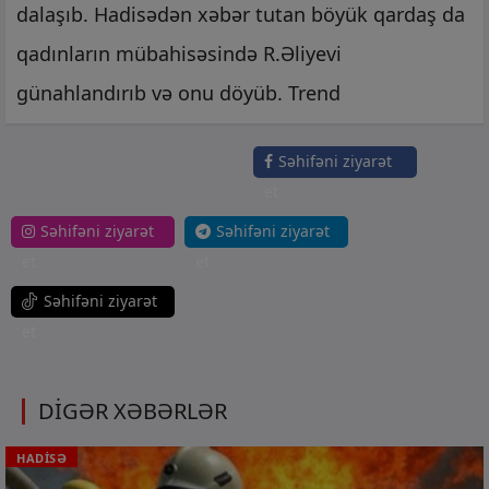
dalaşıb. Hadisədən xəbər tutan böyük qardaş da
qadınların mübahisəsində R.Əliyevi
günahlandırıb və onu döyüb. Trend
Səhifəni ziyarət
et
Səhifəni ziyarət
Səhifəni ziyarət
et
et
Səhifəni ziyarət
et
DİGƏR XƏBƏRLƏR
HADİSƏ