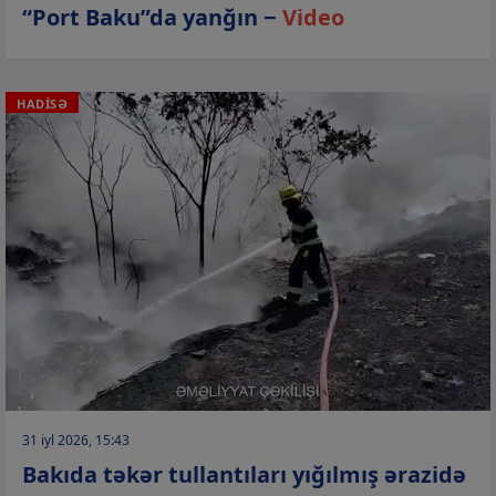
“Port Baku”da yanğın −
Video
HADİSƏ
31 iyl 2026, 15:43
Bakıda təkər tullantıları yığılmış ərazidə