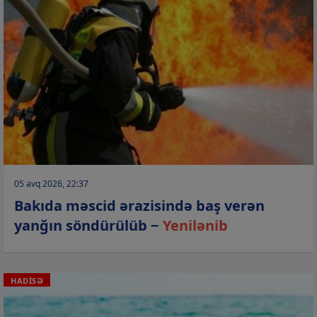
05 avq 2026, 22:37
Bakıda məscid ərazisində baş verən
yanğın söndürülüb −
Yenilənib
HADİSƏ