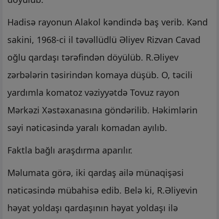
Hadisə rayonun Alakol kəndində baş verib. Kənd
sakini, 1968-ci il təvəllüdlü Əliyev Rizvan Cavad
oğlu qardaşı tərəfindən döyülüb. R.Əliyev
zərbələrin təsirindən komaya düşüb. O, təcili
yardımla komatoz vəziyyətdə Tovuz rayon
Mərkəzi Xəstəxanasına göndərilib. Həkimlərin
səyi nəticəsində yaralı komadan ayılıb.
Faktla bağlı araşdırma aparılır.
Məlumata görə, iki qardaş ailə münaqişəsi
nəticəsində mübahisə edib. Belə ki, R.Əliyevin
həyat yoldaşı qardaşının həyat yoldaşı ilə