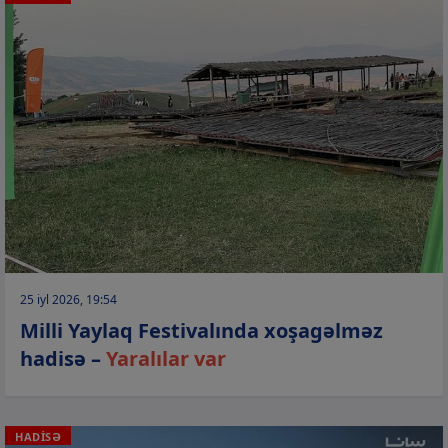
25 iyl 2026, 19:54
Milli Yaylaq Festivalında xoşagəlməz
hadisə –
Yaralılar var
HADİSƏ