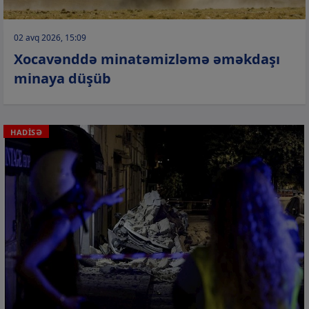
02 avq 2026, 15:09
Xocavənddə minatəmizləmə əməkdaşı
minaya düşüb
HADİSƏ