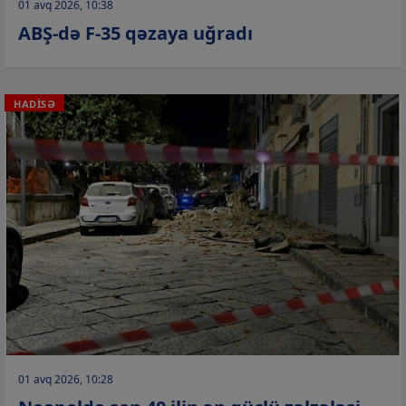
01 avq 2026, 10:38
ABŞ-də F-35 qəzaya uğradı
HADİSƏ
01 avq 2026, 10:28