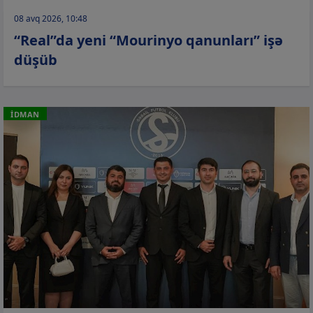
08 avq 2026, 10:48
“Real”da yeni “Mourinyo qanunları” işə
düşüb
İDMAN