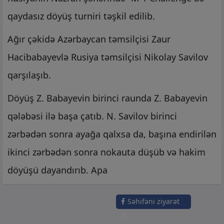
qaydasız döyüş turniri təşkil edilib.
Ağır çəkidə Azərbaycan təmsilçisi Zaur
Hacibabayevlə Rusiya təmsilçisi Nikolay Savilov
qarşılaşıb.
Döyüş Z. Babayevin birinci raunda Z. Babayevin
qələbəsi ilə başa çatıb. N. Savilov birinci
zərbədən sonra ayağa qalxsa da, başına endirilən
ikinci zərbədən sonra nokauta düşüb və hakim
döyüşü dayandırıb. Apa
Səhifəni ziyarət
et