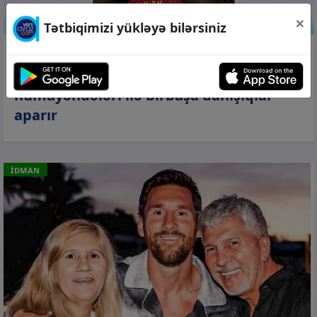
×
Tətbiqimizi yükləyə bilərsiniz
08 avq 2026, 16:48
“Fənərbağça” Lukakunun
nümayəndələri ilə birbaşa danışıqlar
aparır
İDMAN