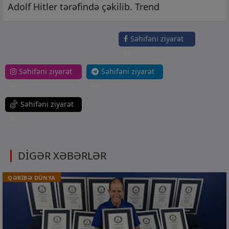
Adolf Hitler tərəfində çəkilib. Trend
Səhifəni ziyarət
et
Səhifəni ziyarət
Səhifəni ziyarət
et
et
Səhifəni ziyarət
et
DİGƏR XƏBƏRLƏR
QƏRİBƏ DÜNYA