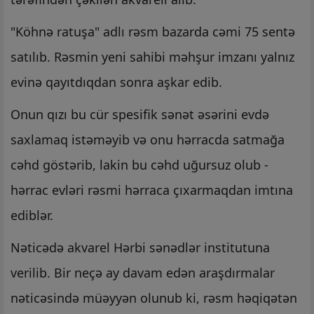
"Köhnə ratuşa" adlı rəsm bazarda cəmi 75 sentə
satılıb. Rəsmin yeni sahibi məhşur imzanı yalnız
evinə qayıtdıqdan sonra aşkar edib.
Onun qızı bu cür spesifik sənət əsərini evdə
saxlamaq istəməyib və onu hərracda satmağa
cəhd göstərib, lakin bu cəhd uğursuz olub -
hərrac evləri rəsmi hərraca çıxarmaqdan imtına
ediblər.
Nəticədə akvarel Hərbi sənədlər institutuna
verilib. Bir neçə ay davam edən araşdırmalar
nəticəsində müəyyən olunub ki, rəsm həqiqətən