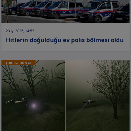
23 iyl 2026, 14:53
Hitlerin doğulduğu ev polis bölməsi oldu
QƏRİBƏ DÜNYA