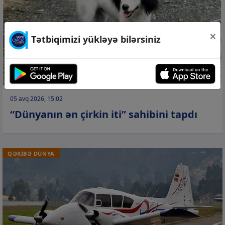
×
Tətbiqimizi yükləyə bilərsiniz
05 avq 2026, 15:02
“Dünyanın ən çirkin iti” sahibini tapdı
QƏRİBƏ DÜNYA