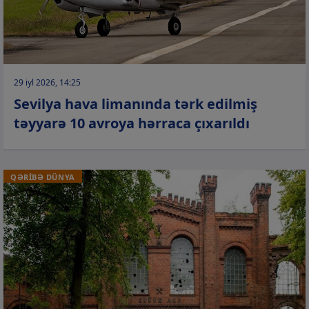
29 iyl 2026, 14:25
Sevilya hava limanında tərk edilmiş
təyyarə 10 avroya hərraca çıxarıldı
QƏRİBƏ DÜNYA