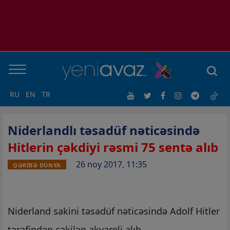
RU
EN
TR
Niderlandlı təsadüf nəticəsində
Hitlerin çəkdiyi rəsmi 75 sentə alıb
26 noy 2017, 11:35
QƏRİBƏ DÜNYA
Niderland sakini təsadüf nəticəsində Adolf Hitler
tərəfindən çəkilən akvareli alıb.