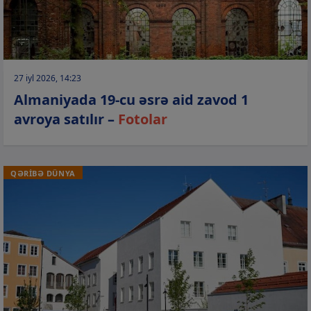
27 iyl 2026, 14:23
Almaniyada 19-cu əsrə aid zavod 1
avroya satılır –
Fotolar
QƏRİBƏ DÜNYA