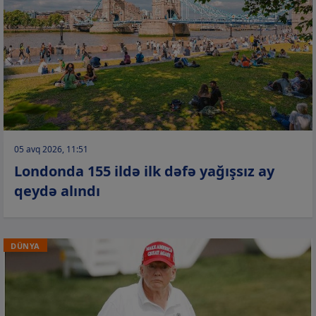
05 avq 2026, 11:51
Londonda 155 ildə ilk dəfə yağışsız ay
qeydə alındı
DÜNYA