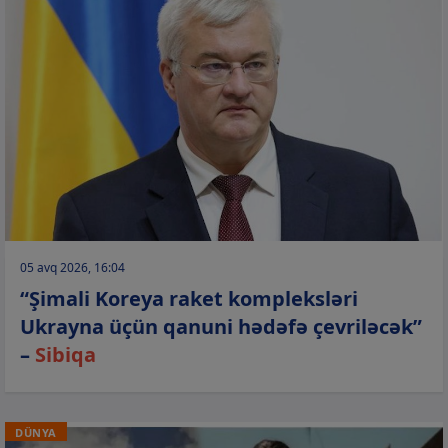
05 avq 2026, 16:04
“Şimali Koreya raket kompleksləri
Ukrayna üçün qanuni hədəfə çevriləcək”
–
Sibiqa
DÜNYA