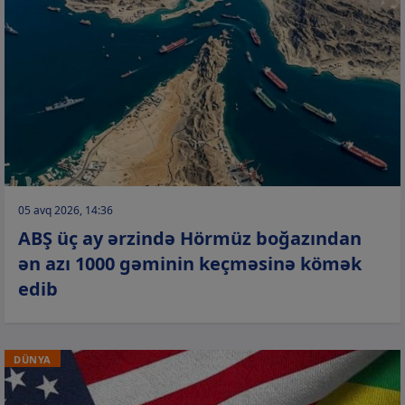
05 avq 2026, 14:36
ABŞ üç ay ərzində Hörmüz boğazından
ən azı 1000 gəminin keçməsinə kömək
edib
DÜNYA