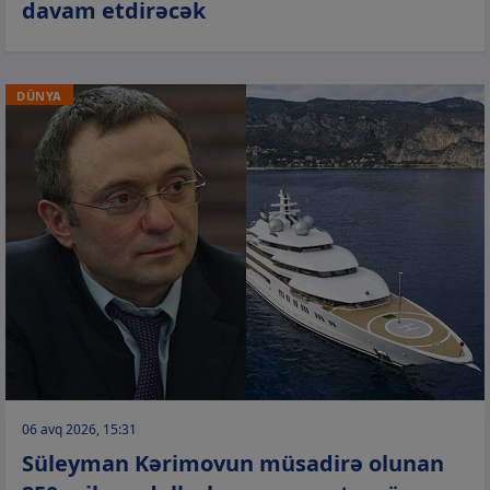
davam etdirəcək
DÜNYA
06 avq 2026, 15:31
Süleyman Kərimovun müsadirə olunan