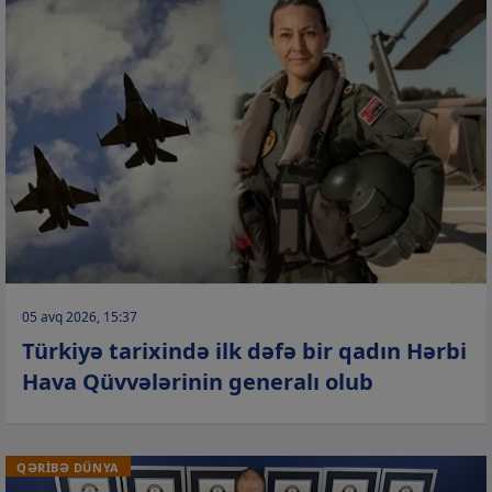
05 avq 2026, 15:37
Türkiyə tarixində ilk dəfə bir qadın Hərbi
Hava Qüvvələrinin generalı olub
QƏRİBƏ DÜNYA