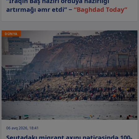
“İraqın Baş naziri orduya hazırlığı
artırmağı əmr etdi” −
“Baghdad Today”
DÜNYA
06 avq 2026, 18:41
Seutadakı miqrant axını nəticəsində 100-