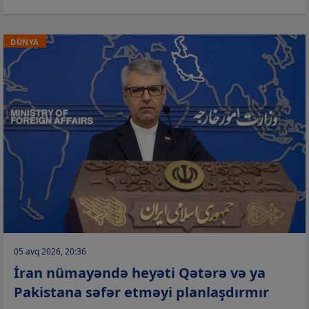
DÜNYA
05 avq 2026, 20:36
İran nümayəndə heyəti Qətərə və ya
Pakistana səfər etməyi planlaşdırmır