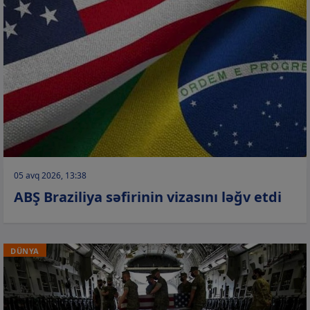
05 avq 2026, 13:38
ABŞ Braziliya səfirinin vizasını ləğv etdi
DÜNYA