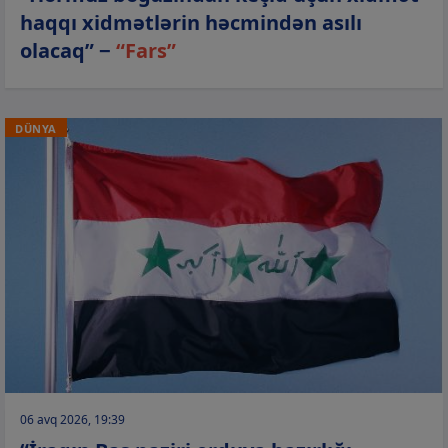
haqqı xidmətlərin həcmindən asılı
olacaq” −
“Fars”
DÜNYA
06 avq 2026, 19:39