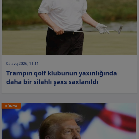
05 avq 2026, 11:11
Trampın qolf klubunun yaxınlığında
daha bir silahlı şəxs saxlanıldı
DÜNYA