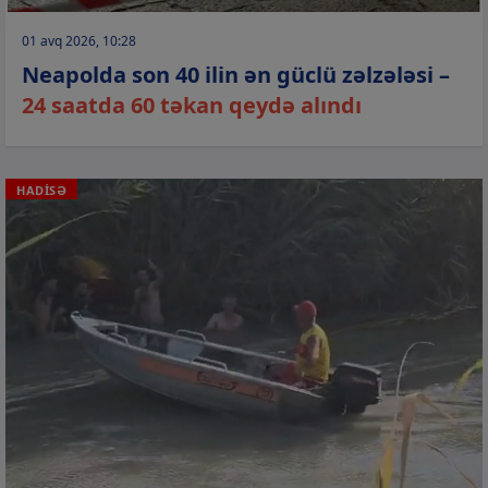
01 avq 2026, 10:28
Neapolda son 40 ilin ən güclü zəlzələsi –
24 saatda 60 təkan qeydə alındı
HADİSƏ