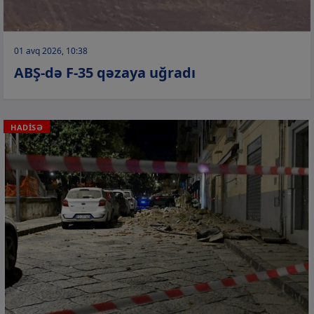
01 avq 2026, 10:38
ABŞ-də F-35 qəzaya uğradı
HADİSƏ