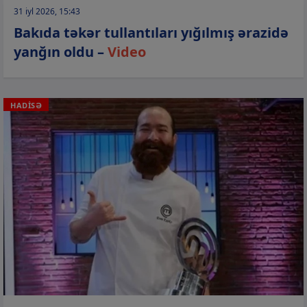
31 iyl 2026, 15:43
Bakıda təkər tullantıları yığılmış ərazidə
yanğın oldu –
Video
HADİSƏ