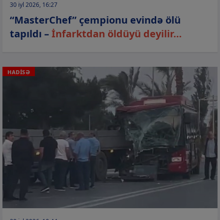
30 iyl 2026, 16:27
“MasterChef” çempionu evində ölü
tapıldı –
İnfarktdan öldüyü deyilir…
HADİSƏ