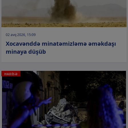
02 avq 2026, 15:09
Xocavənddə minatəmizləmə əməkdaşı
minaya düşüb
HADİSƏ