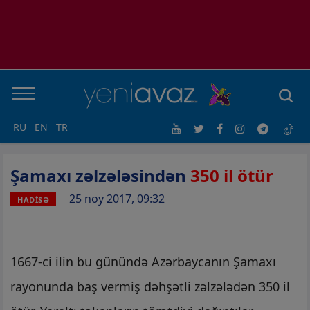
RU
EN
TR
Şamaxı zəlzələsindən
350 il ötür
25 noy 2017, 09:32
HADİSƏ
1667-ci ilin bu günündə Azərbaycanın Şamaxı
rayonunda baş vermiş dəhşətli zəlzələdən 350 il