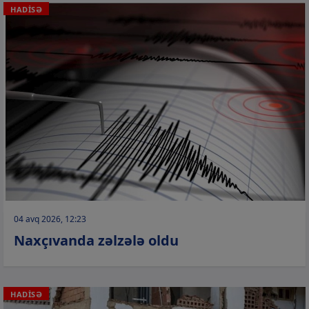
HADİSƏ
04 avq 2026, 12:23
Naxçıvanda zəlzələ oldu
HADİSƏ