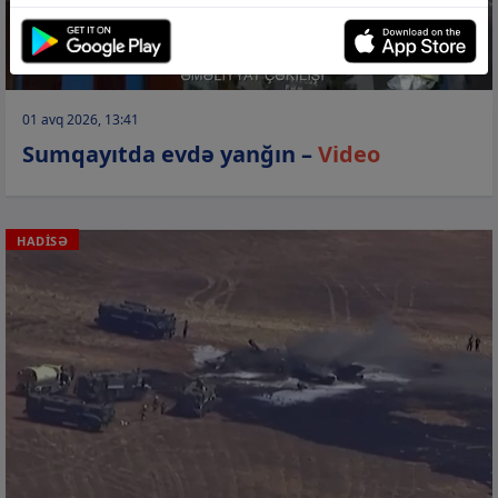
01 avq 2026, 13:41
Sumqayıtda evdə yanğın –
Video
HADİSƏ