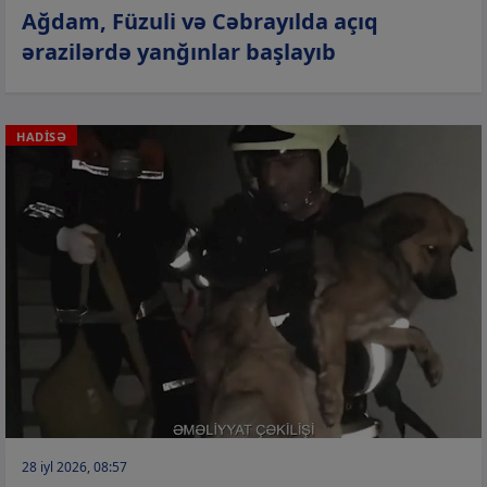
Ağdam, Füzuli və Cəbrayılda açıq
ərazilərdə yanğınlar başlayıb
HADİSƏ
28 iyl 2026, 08:57