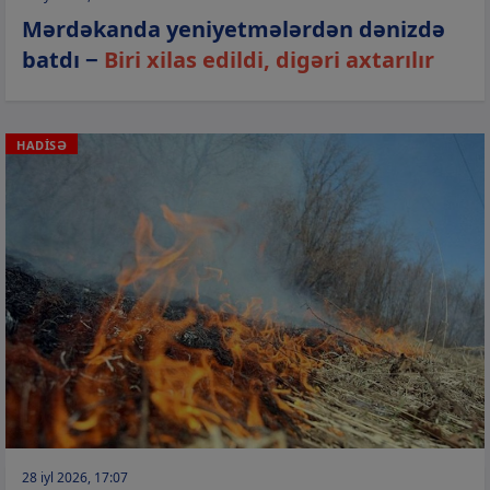
Mərdəkanda yeniyetmələrdən dənizdə
batdı −
Biri xilas edildi, digəri axtarılır
HADİSƏ
28 iyl 2026, 17:07