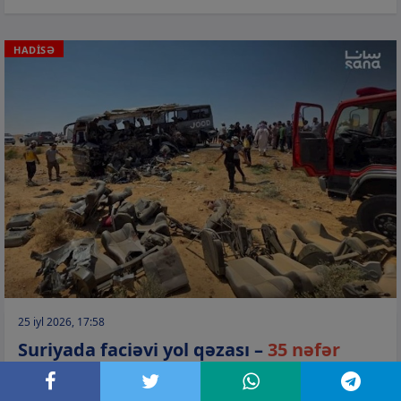
HADİSƏ
25 iyl 2026, 17:58
Suriyada faciəvi yol qəzası –
35 nəfər
öldü