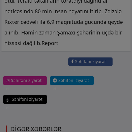
ötür. Yeraltı təkanların törətdiyi dağıntılar
nəticəsində 80 min insan həyatını itirib. Zəlzələ
Rixter cədvəli ilə 6,9 maqnituda gücündə qeydə
alınıb. Həmin zaman Şamaxı şəhərinin üçdə bir
hissəsi dağılıb.Report
Səhifəni ziyarət
et
Səhifəni ziyarət
Səhifəni ziyarət
et
et
Səhifəni ziyarət
et
DİGƏR XƏBƏRLƏR