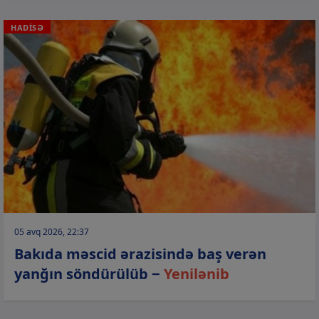
HADİSƏ
05 avq 2026, 22:37
Bakıda məscid ərazisində baş verən
yanğın söndürülüb −
Yenilənib