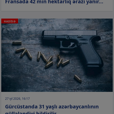
Fransada 42 min hektarlıq ərazi yanır...
HADİSƏ
27 iyl 2026, 16:17
Gürcüstanda 31 yaşlı azərbaycanlının
güllələndiyi bildirilir