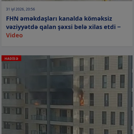
31 iyl 2026, 20:56
FHN əməkdaşları kanalda köməksiz
vəziyyətdə qalan şəxsi belə xilas etdi −
Video
HADİSƏ