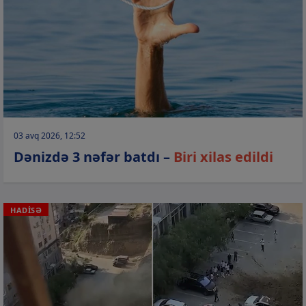
03 avq 2026, 12:52
Dənizdə 3 nəfər batdı –
Biri xilas edildi
HADİSƏ