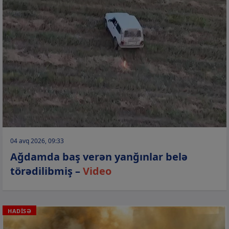
04 avq 2026, 09:33
Ağdamda baş verən yanğınlar belə
törədilibmiş –
Video
HADİSƏ