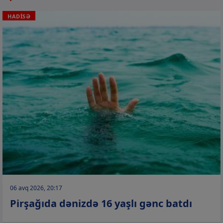
HADİSƏ
06 avq 2026, 20:17
Pirşağıda dənizdə 16 yaşlı gənc batdı