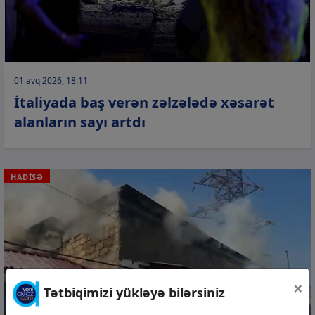
01 avq 2026, 18:11
İtaliyada baş verən zəlzələdə xəsarət
alanların sayı artdı
HADİSƏ
×
Tətbiqimizi yükləyə bilərsiniz