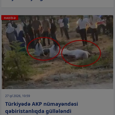
HADİSƏ
27 iyl 2026, 10:59
Türkiyədə AKP nümayəndəsi
qəbiristanlıqda güllələndi