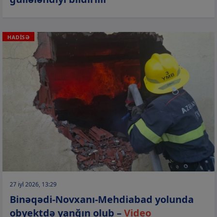
HADİSƏ
27 iyl 2026, 13:29
Binəqədi-Novxanı-Mehdiabad yolunda
obyektdə yanğın olub –
Video