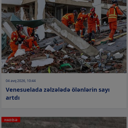
04 avq 2026, 10:44
Venesuelada zəlzələdə ölənlərin sayı
artdı
HADİSƏ