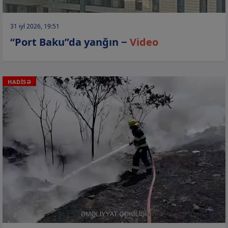
31 iyl 2026, 19:51
“Port Baku”da yanğın −
Video
HADİSƏ