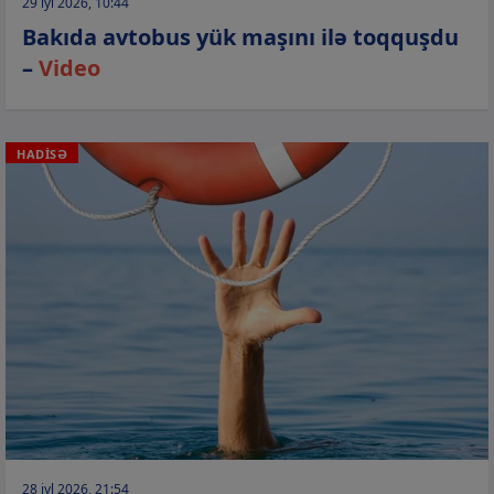
29 iyl 2026, 10:44
Bakıda avtobus yük maşını ilə toqquşdu
–
Video
HADİSƏ
28 iyl 2026, 21:54