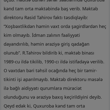
kənd tam orta məktəbində baş verib. Məktəb
direktoru Rasid Tahirov faktı təsdiqləyib:
“Xoşbəxtlikdən həmin vaxt orda şagirdlərdən heç
kim olmayıb. İdman zalının fəaliyyəti
dayandırılıb, həmin əraziyə giriş qadağan
olunub”. R.Tahirov bildirib ki, məktəb binası
1989-cu ildə tikilib, 1990-cı ildə istifadəyə verilib.
O vaxtdan bəri təhsil ocağında heç bir təmir-
tikinti işi aparılmayıb. Məktəb direktoru məsələ
ilə bağlı aidiyyatı qurumlara müraciət
olunduğunu və əraziyə baxış keçirildiyini deyib.
Qeyd edək ki, Quxuroba kənd tam orta