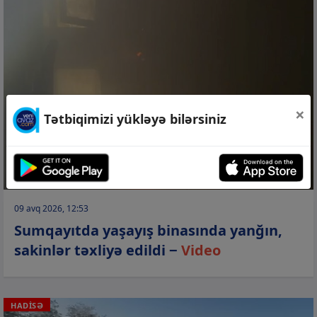
×
Tətbiqimizi yükləyə bilərsiniz
09 avq 2026, 12:53
Sumqayıtda yaşayış binasında yanğın,
sakinlər təxliyə edildi −
Video
HADİSƏ