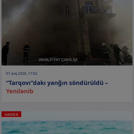
07 avq 2026, 17:02
“Tarqovı”dakı yanğın söndürüldü –
Yenilənib
HADİSƏ