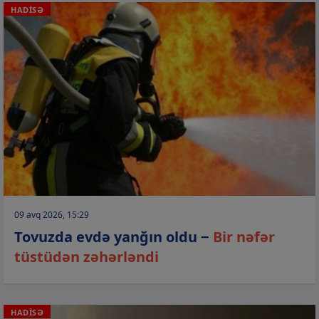
HADİSƏ
09 avq 2026, 15:29
Tovuzda evdə yanğın oldu −
Bir nəfər
tüstüdən zəhərləndi
HADİSƏ