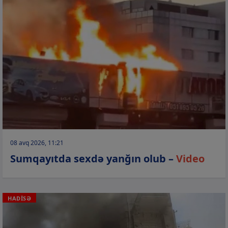
08 avq 2026, 11:21
Sumqayıtda sexdə yanğın olub –
Video
HADİSƏ