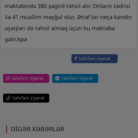
məktəbində 380 şagird təhsil alır. Onların tədrisi
ilə 41 müəllim məşğul olur. Ətraf bir neçə kəndin
uşaqları da təhsil almaq üçün bu məktəbə
gəlir.Apa
Səhifəni ziyarət
et
Səhifəni ziyarət
Səhifəni ziyarət
et
et
Səhifəni ziyarət
et
DİGƏR XƏBƏRLƏR