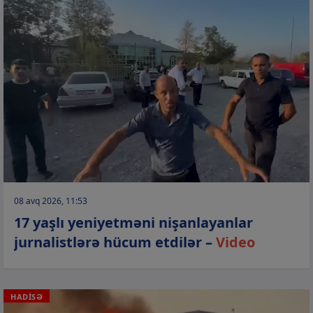
08 avq 2026, 11:53
17 yaşlı yeniyetməni nişanlayanlar
jurnalistlərə hücum etdilər –
Video
HADİSƏ