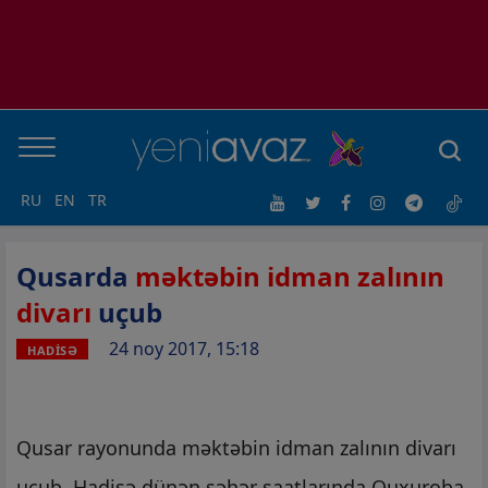
RU
EN
TR
Qusarda
məktəbin idman zalının
divarı
uçub
24 noy 2017, 15:18
HADİSƏ
Qusar rayonunda məktəbin idman zalının divarı
uçub. Hadisə dünən səhər saatlarında Quxuroba