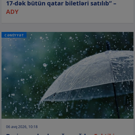
17-dək bütün qatar biletləri satılıb” –
ADY
CƏMİYYƏT
06 avq 2026, 10:18