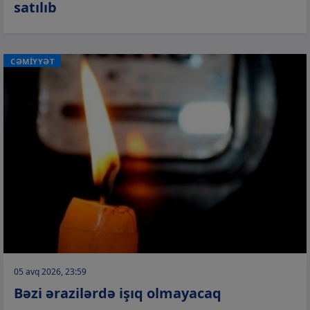
satılıb
CƏMİYYƏT
05 avq 2026, 23:59
Bəzi ərazilərdə işıq olmayacaq