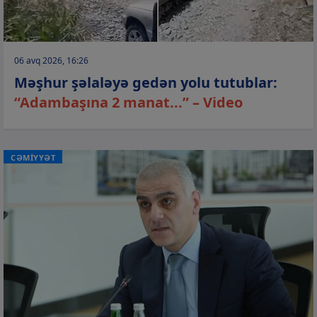
06 avq 2026, 16:26
Məşhur şəlaləyə gedən yolu tutublar:
“Adambaşına 2 manat...” – Video
CƏMİYYƏT