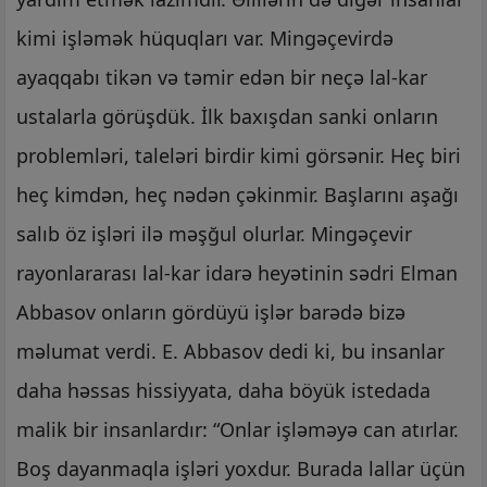
kimi işləmək hüquqları var. Mingəçevirdə
ayaqqabı tikən və təmir edən bir neçə lal-kar
ustalarla görüşdük. İlk baxışdan sanki onların
problemləri, taleləri birdir kimi görsənir. Heç biri
heç kimdən, heç nədən çəkinmir. Başlarını aşağı
salıb öz işləri ilə məşğul olurlar. Mingəçevir
rayonlararası lal-kar idarə heyətinin sədri Elman
Abbasov onların gördüyü işlər barədə bizə
məlumat verdi. E. Abbasov dedi ki, bu insanlar
daha həssas hissiyyata, daha böyük istedada
malik bir insanlardır: “Onlar işləməyə can atırlar.
Boş dayanmaqla işləri yoxdur. Burada lallar üçün