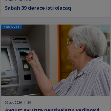
06 avq 2026, 13:08
Sabah 39 dərəcə isti olacaq
CƏMİYYƏT
06 avq 2026, 11:20
Avqust ayı üzrə pensiyaların veriləcəyi