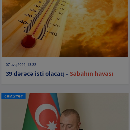
07 avq 2026, 13:22
39 dərəcə isti olacaq –
Sabahın havası
CƏMİYYƏT