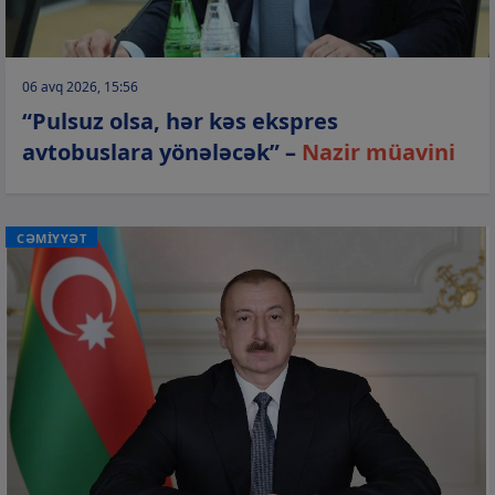
06 avq 2026, 15:56
“Pulsuz olsa, hər kəs ekspres
avtobuslara yönələcək” –
Nazir müavini
CƏMİYYƏT