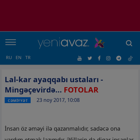
RU
EN
TR
Lal-kar ayaqqabı ustaları -
Mingəçevirdə...
FOTOLAR
23 noy 2017, 10:08
CƏMİYYƏT
İnsan öz əməyi ilə qazanmalıdır, sadəcə ona
yardım etmək lazımdır. Əlillərin də digər insanlar