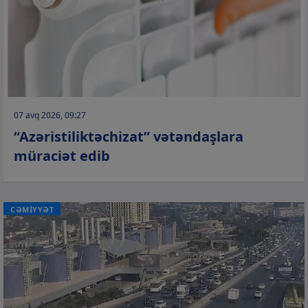
07 avq 2026, 09:27
“Azəristiliktəchizat” vətəndaşlara
müraciət edib
CƏMİYYƏT