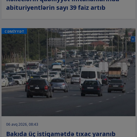
abituriyentlərin sayı 39 faiz artıb
CƏMİYYƏT
06 avq 2026, 08:43
Bakıda üç istiqamətdə tıxac yaranıb