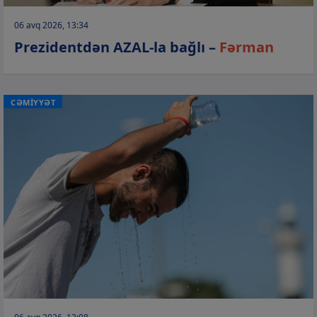
06 avq 2026, 13:34
Prezidentdən AZAL-la bağlı –
Fərman
CƏMİYYƏT