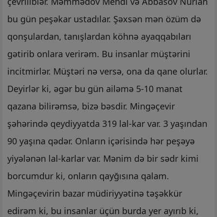
çevriliblər. Məmmədov Mehdi və Abbasov Nurlan
bu gün peşəkar ustadılar. Şəxsən mən özüm də
qonşulardan, tanışlardan köhnə ayaqqabıları
gətirib onlara verirəm. Bu insanlar müştərini
incitmirlər. Müştəri nə versə, ona da qane olurlar.
Deyirlər ki, əgər bu gün ailəmə 5-10 manat
qazana bilirəmsə, bizə bəsdir. Mingəçevir
şəhərində qeydiyyatda 319 lal-kar var. 3 yaşından
90 yaşına qədər. Onların içərisində hər peşəyə
yiyələnən lal-karlar var. Mənim də bir sədr kimi
borcumdur ki, onların qayğısına qalam.
Mingəçevirin bazar müdiriyyətinə təşəkkür
edirəm ki, bu insanlar üçün burda yer ayırıb ki,