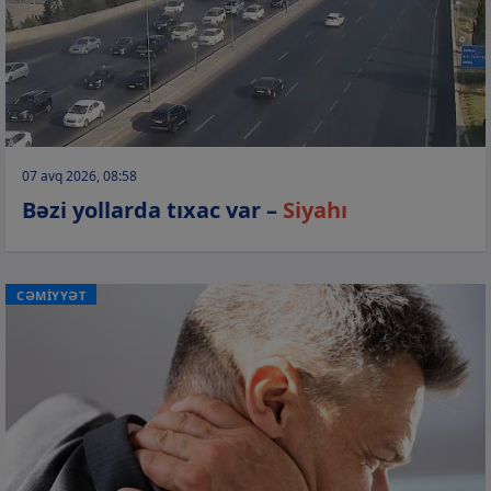
07 avq 2026, 08:58
Bəzi yollarda tıxac var –
Siyahı
CƏMİYYƏT