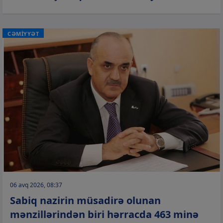
CƏMİYYƏT
06 avq 2026, 08:37
Sabiq nazirin müsadirə olunan
mənzillərindən biri hərracda 463 minə