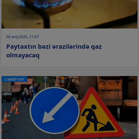
06 avq 2026, 21:47
Paytaxtın bəzi ərazilərində qaz
olmayacaq
CƏMİYYƏT