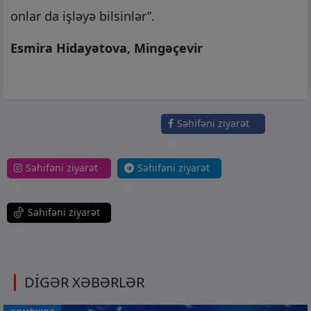
onlar da işləyə bilsinlər”.
Esmira Hidayətova, Mingəçevir
Səhifəni ziyarət
et
Səhifəni ziyarət
Səhifəni ziyarət
et
et
Səhifəni ziyarət
et
DİGƏR XƏBƏRLƏR