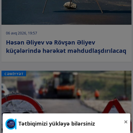
06 avq 2026, 19:57
Həsən Əliyev və Rövşən Əliyev
küçələrində hərəkət məhdudlaşdırılacaq
CƏMİYYƏT
×
Tətbiqimizi yükləyə bilərsiniz