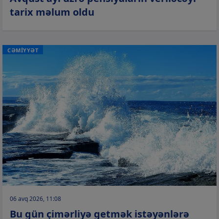
tarix məlum oldu
CƏMİYYƏT
06 avq 2026, 11:08
Bu gün çimərliyə getmək istəyənlərə