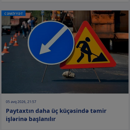
CƏMİYYƏT
05 avq 2026, 21:57
Paytaxtın daha üç küçəsində təmir
işlərinə başlanılır