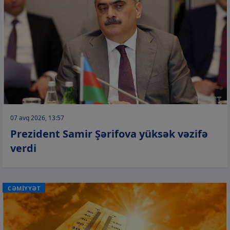
07 avq 2026, 13:57
Prezident Samir Şərifova yüksək vəzifə
verdi
CƏMİYYƏT