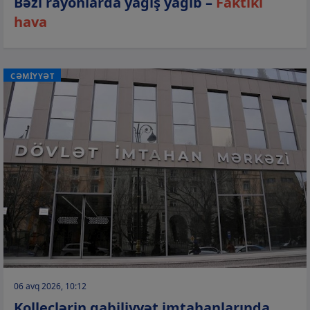
Bəzi rayonlarda yağış yağıb –
Faktiki
hava
CƏMİYYƏT
06 avq 2026, 10:12
Kolleclərin qabiliyyət imtahanlarında