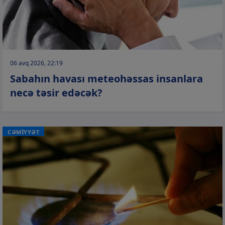
06 avq 2026, 22:19
Sabahın havası meteohəssas insanlara
necə təsir edəcək?
CƏMİYYƏT