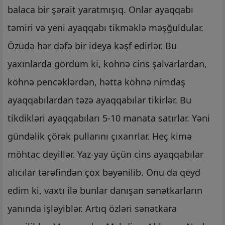
balaca bir şərait yaratmışıq. Onlar ayaqqabı
təmiri və yeni ayaqqabı tikməklə məşğuldular.
Özüdə hər dəfə bir ideya kəşf edirlər. Bu
yaxınlarda gördüm ki, köhnə cins şalvarlardan,
köhnə pencəklərdən, hətta köhnə nimdaş
ayaqqabılardan təzə ayaqqabılar tikirlər. Bu
tikdikləri ayaqqabıları 5-10 manata satırlar. Yəni
gündəlik çörək pullarını çıxarırlar. Heç kimə
möhtac deyillər. Yaz-yay üçün cins ayaqqabılar
alıcılar tərəfindən çox bəyənilib. Onu da qeyd
edim ki, vaxtı ilə bunlar danışan sənətkarların
yanında işləyiblər. Artıq özləri sənətkara